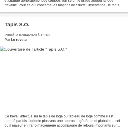
et change généralement de composition selon le grade auquel la loge
travaille. Pour ce qui concerne les maçons de Stricte Observance , le tapis
de loge au 1er grade a la forme...
Tapis S.O.
Publié le 02/04/2020 à 15:49
Par
Le revetu
Ce travail effectué sur le tapis de loge ou tableau de loge comme il est
appelé parfois s’oriente plus vers une approche générale et globale de cet
outil majeur en franc-maçonnerie accompagné de retours importants sur