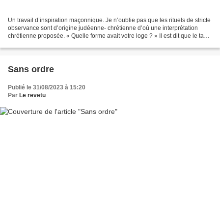
Un travail d’inspiration maçonnique. Je n’oublie pas que les rituels de stricte
observance sont d’origine judéenne- chrétienne d’où une interprétation
chrétienne proposée. « Quelle forme avait votre loge ? » Il est dit que le tapis
de loge est la loge...
Sans ordre
Publié le 31/08/2023 à 15:20
Par
Le revetu