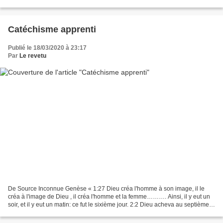
celui de l’apprenti au Rite de Stricte...
Catéchisme apprenti
Publié le 18/03/2020 à 23:17
Par
Le revetu
De Source Inconnue Genèse « 1:27 Dieu créa l'homme à son image, il le
créa à l'image de Dieu , il créa l'homme et la femme………. Ainsi, il y eut un
soir, et il y eut un matin: ce fut le sixième jour. 2:2 Dieu acheva au septième
jour son œuvre, qu'il avait...