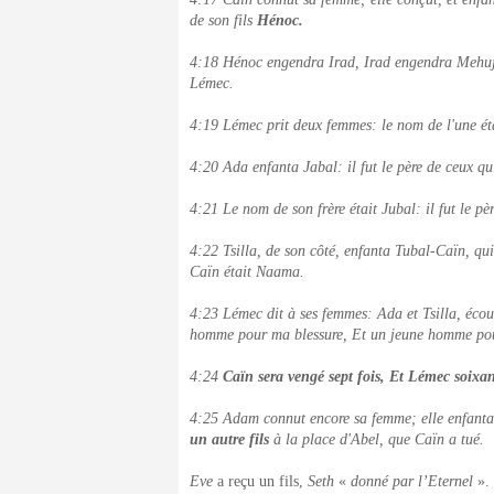
de son fils
Hénoc.
4:18 Hénoc engendra Irad, Irad engendra Mehuj
Lémec.
4:19 Lémec prit deux femmes: le nom de l'une étai
4:20 Ada enfanta Jabal: il fut le père de ceux qu
4:21 Le nom de son frère était Jubal: il fut le p
4:22 Tsilla, de son côté, enfanta Tubal-Caïn, qui 
Caïn était Naama.
4:23 Lémec dit à ses femmes: Ada et Tsilla, éco
homme pour ma blessure, Et un jeune homme pou
4:24
Caïn sera vengé sept fois, Et Lémec soixant
4:25 Adam connut encore sa femme; elle enfanta 
un autre fils
à la place d'Abel, que Caïn a tué.
Eve
a reçu un fils,
Seth
«
donné par l’Eternel
».