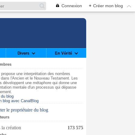
Connexion
+
Créer mon blog
Divers
En Vérité
ombres
 propose une interprétation des nombres
t dans l'Ancien et le Nouveau Testament. Les
s développent une métaphore qui donne une
ntation mentale d'un processus qui dépasse
dement.
 du blog
n blog avec CanalBlog
er le propriétaire du blog
iteurs
 la création
173 575
che