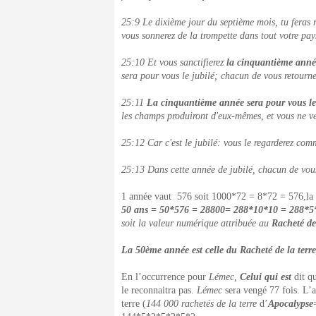
25:9 Le dixième jour du septième mois, tu feras re
vous sonnerez de la trompette dans tout votre pay
25:10 Et vous sanctifierez
la cinquantième anné
sera pour vous le jubilé; chacun de vous retourne
25:11
La cinquantième année sera pour vous le
les champs produiront d'eux-mêmes, et vous ne ve
25:12 Car c'est le jubilé: vous le regarderez co
25:13 Dans cette année de jubilé, chacun de vous
1 année vaut 576 soit 1000*72 = 8*72 = 576,la
50 ans = 50*576 = 28800= 288*10*10 = 288*
soit la valeur numérique attribuée au
Racheté de 
La 50
ème
année est celle du Racheté de la terre,
En l’occurrence pour
Lémec,
Celui qui est
dit q
le reconnaitra pas.
Lémec
sera vengé 77 fois. L’a
terre (
144 000 rachetés de la terre
d’
Apocalypse