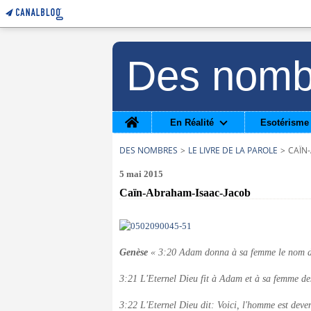
Des nomb
Home
En Réalité
Esotérisme
DES NOMBRES
>
LE LIVRE DE LA PAROLE
>
CAÏN
5 mai 2015
Caïn-Abraham-Isaac-Jacob
Genèse
« 3:20 Adam donna à sa femme le nom d'Ev
3:21 L'Eternel Dieu fit à Adam et à sa femme des h
3:22 L'Eternel Dieu dit: Voici, l'homme est dev