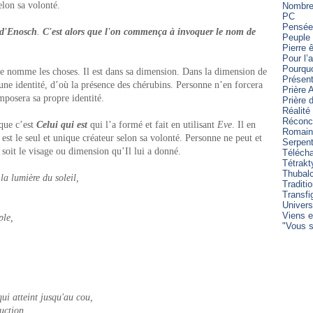
elon sa volonté.
Nombre 
PC
Pensée
d'Enosch
.
C'est alors que l'on commença à invoquer le nom de
Peuple 
Pierre 
Pour l’
Pourqu
me nomme les choses. Il est dans sa dimension. Dans la dimension de
Présent
e identité, d’où la présence des chérubins. Personne n’en forcera
Prière 
mposera sa propre identité.
Prière
Réalité
Réconci
que c’est
Celui qui est
qui l’a formé et fait en utilisant
Eve
. Il en
Romain
 est le seul et unique créateur selon sa volonté. Personne ne peut et
Serpen
 soit le visage ou dimension qu’Il lui a donné.
Télécha
Tétrakt
Thubal
a lumière du soleil,
Traditi
Transfi
Univers
Viens e
ple,
"Vous s
ui atteint jusqu'au cou,
ruction,