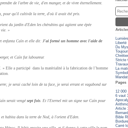
endre de l'arbre de vie, d'en manger, et de vivre éternellement.
pour qu'il cultivât la terre, d'où il avait été pris.
orient du jardin d'Eden les chérubins qui agitent une épée
Article
 vie. »
Lumièr
 enfanta Caïn et elle dit:
J'ai formé un homme avec l'aide de
Liberté
Du Myst
Toujour
Chrétien
erger, et Caïn fut laboureur.
Stricte
Travaux
.
» Elle a participé dans la matérialité à la fabrication de l’homme
La mati
Symbol
ation.
Mandat
Pages
erre; je serai caché loin de ta face, je serai errant et vagabond sur
12 000
6 vaut 
Apocal
Caïn serait vengé
sept fois
. Et l'Eternel mit un signe sur Caïn pour
Arithmo
Article 
Bernard
 et habita dans la terre de Nod, à l'orient d'Eden.
Bible 
Bordure
Carré l
 Hénoc. Il bâtit ensuite une ville, et il donna à cette ville le nom