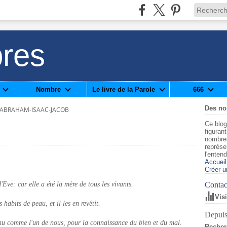
res
Nombre
Le livre de la Parole
666
Des n
-ABRAHAM-ISAAC-JACOB
Ce blog
figuran
nombre
représe
l'enten
Accueil
Créer u
e: car elle a été la mère de tous les vivants.
Contact
Vis
abits de peau, et il les en revêtit.
Depuis
enu comme l'un de nous, pour la connaissance du bien et du mal.
Recher