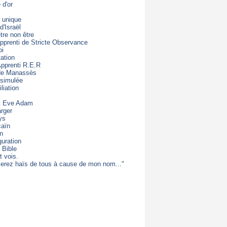
d'or
 unique
d'Israël
être non être
apprenti de Stricte Observance
oi
ation
Apprenti R.E.R
 de Manassès
 simulée
liation
t Eve Adam
rger
ys
caïn
on
guration
 Bible
t vois.
erez haïs de tous à cause de mon nom..."