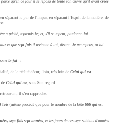
a, parce qu'en ce jour il se reposa de toute son œuvre qu'il avait
créée
en séparant le pur de l’impur, en séparant l’Esprit de la matière, de
sse.
e a péché, reprends-le; et, s'il se repent, pardonne-lui.
jour
et que
sept fois
il revienne à toi, disant: Je me repens, tu lui
ous la foi
. »
ialité, de la réalité décor, loin, très loin de
Celui qui est
.
e de
Celui qui est
, sous Son regard.
a retrouvant, il s’en rapproche.
9 fois
(même procédé que pour le nombre de la bête
666
qui est
nées, sept fois sept années
, et les jours de ces sept sabbats d'années