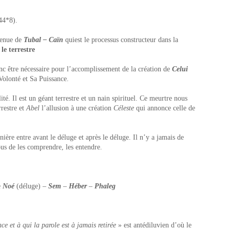
44*8).
enue de
Tubal – Caïn
quiest le processus constructeur dans la
e terrestre
nc être nécessaire pour l’accomplissement de la création de
Celui
 Volonté et Sa Puissance.
lité. Il est un géant terrestre et un nain spirituel. Ce meurtre nous
rrestre et
Abel
l’allusion à une création
Céleste
qui annonce celle de
ière entre avant le déluge et après le déluge. Il n’y a jamais de
us de les comprendre, les entendre.
e
Noé
(déluge) –
Sem
–
Héber
–
Phaleg
ce et à qui la parole est à jamais retirée
» est antédiluvien d’où le