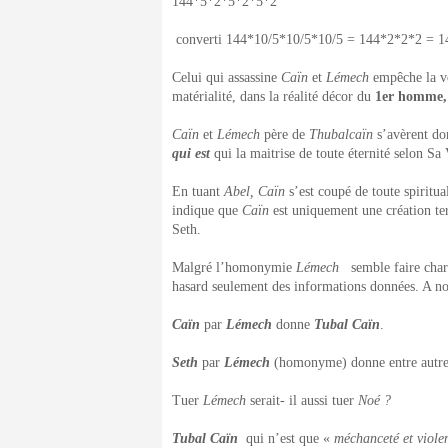
144*5*2*5*2*5*2
converti 144*10/5*10/5*10/5 = 144*2*2*2 = 1
Celui qui assassine
Caïn
et
Lémech
empêche la v
matérialité, dans la réalité décor du
1
er
homme, l
Caïn
et
Lémech
père de
Thubalcaïn
s’avèrent do
qui est
qui la maitrise de toute éternité selon Sa
En tuant
Abel,
Caïn
s’est coupé de toute spiritua
indique que
Caïn
est uniquement une création te
Seth.
Malgré l’homonymie
Lémech
semble faire charn
hasard seulement des informations données. A no
Caïn
par
Lémech
donne
Tubal Caïn
.
Seth
par
Lémech
(homonyme) donne entre autr
Tuer
Lémech
serait- il aussi tuer
Noé ?
Tubal Caïn
qui n’est que «
méchanceté et violen