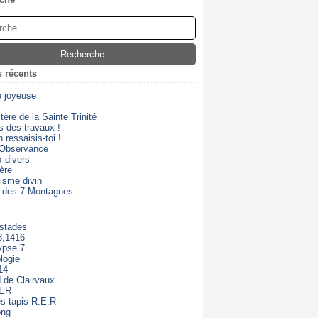
s récents
e joyeuse
ère de la Sainte Trinité
s des travaux !
 ressaisis-toi !
 Observance
 divers
ère
isme divin
 des 7 Montagnes
 stades
3,1416
ypse 7
logie
14
 de Clairvaux
RER
s tapis R.E.R
ong