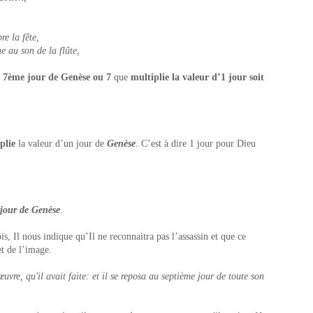
e la fête,
 au son de la flûte,
u
7
ème
jour de Genèse ou 7
que
multiplie la valeur d’1 jour soit
plie
la valeur d’un jour de
Genèse
. C’est à dire 1 jour pour Dieu
jour de Genèse
.
s, Il nous indique qu’Il ne reconnaitra pas l’assassin et que ce
et de l’image.
vre, qu'il avait faite: et il se reposa au septième jour de toute son