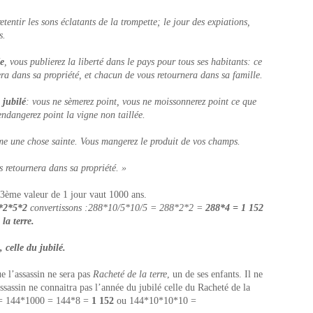
tentir les sons éclatants de la trompette; le jour des expiations,
s.
e
, vous publierez la liberté dans le pays pour tous ses habitants: ce
ra dans sa propriété, et chacun de vous retournera dans sa famille.
 jubilé
: vous ne sèmerez point, vous ne moissonnerez point ce que
ndangerez point la vigne non taillée.
mme une chose sainte. Vous mangerez le produit de vos champs.
 retournera dans sa propriété. »
 3
ème
valeur de 1 jour vaut 1000 ans.
5*2*5*2
convertissons :288*10/5*10/5 = 288*2*2 =
288*4 = 1 152
la terre.
 celle du jubilé.
ue l’assassin ne sera pas
Racheté de la terre
, un de ses enfants. Il ne
ssassin ne connaitra pas l’année du jubilé celle du Racheté de la
= 144*1000 = 144*8 =
1 152
ou 144*10*10*10 =