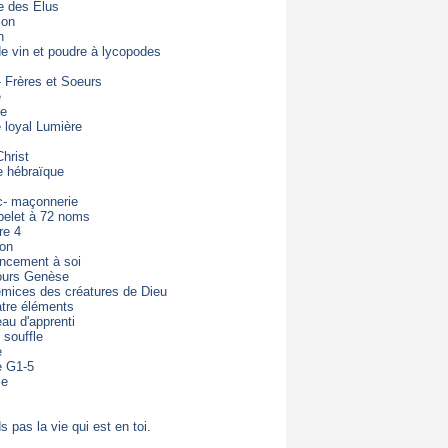
e des Elus
ion
n
de vin et poudre à lycopodes
- Frères et Soeurs
e
de
loyal Lumière
hrist
e hébraïque
c- maçonnerie
pelet à 72 noms
re 4
ton
ncement à soi
ours Genèse
mices des créatures de Dieu
tre éléments
eau d'apprenti
 souffle
e
e G1-5
ie
s pas la vie qui est en toi.