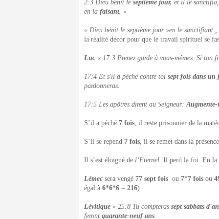
2:3 Dieu bénit le
septième jour,
et il le sanctifi
en la
faisant.
»
« Dieu bénit le septième jour »en le sanctifiant ;
la réalité décor pour que le travail spirituel se fa
Luc
« 17:3 Prenez garde à vous-mêmes. Si ton frèr
17:4 Et s'il a péché contre toi
sept fois dans un 
pardonneras.
17:5 Les apôtres dirent au Seigneur:
Augmente-n
S’il a péché
7 fois
, il reste prisonnier de la matér
S’il se repend
7 fois
, il se remet dans la présenc
Il s’est éloigné de
l’Eternel
. Il perd la foi. En l
Lémec
sera vengé
77 sept fois
ou
7*7 fois
ou
4
égal à
6*6*6
=
216
)
Lévitique
« 25:8 Tu compteras
sept sabbats d'an
feront
quarante-neuf ans
.