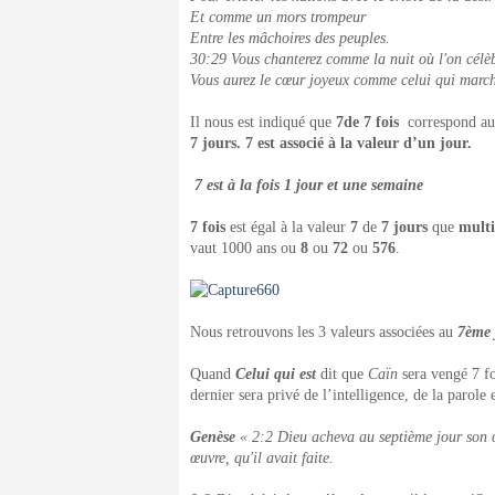
Et comme un mors trompeur
Entre les mâchoires des peuples.
30:29 Vous chanterez comme la nuit où l'on célèbr
Vous aurez le cœur joyeux comme celui qui marche
Il nous est indiqué que
7de 7 fois
correspond a
7 jours. 7 est associé à la valeur d’un jour.
7 est à la fois 1 jour et une semaine
7 fois
est égal à la valeur
7
de
7 jours
que
multi
vaut 1000 ans ou
8
ou
72
ou
576
.
Nous retrouvons les 3 valeurs associées au
7
ème
Quand
Celui qui est
dit que
Caïn
sera vengé 7 foi
dernier sera privé de l’intelligence, de la parole 
Genèse
« 2:2 Dieu acheva au septième jour son œu
œuvre, qu'il avait faite.