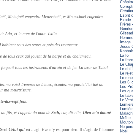
Châpitr
Corrupt
Créatio
Esprit 
aël, Mehujaël engendra Metuschaël, et Metuschaël engendra
Exode
Frères 
Genès
Glissa
t Ada, et le nom de l'autre Tsilla.
Homme 
Image
i habitent sous des tentes et près des troupeaux.
Jésus C
Kabbal
La foi
ère de tous ceux qui jouent de la harpe et du chalumeau.
La fran
Le Cha
forgeait tous les instruments d'airain et de fer. La sœur de Tubal-
Le chiff
Le reje
Le reno
Les 6 j
utez ma voix! Femmes de Lémec, écoutez ma parole!J'ai tué un
Les Pré
r ma meurtrissure.
Les qua
Le tabl
Le Vent
e-dix-sept fois.
Lumièr
Lumièr
un fils, et l'appela du nom de
Seth,
car, dit-elle,
Dieu m'a donné
Malach
Moïse
Mouton
Ne perd
 Seul
Celui qui est
a agi.
Eve
n’y est pour rien. Il s’agit de l’homme
Noël