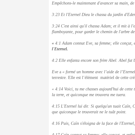
Empêchons-le maintenant d'avancer sa main, de pr
3:23 Et l'Eternel Dieu le chassa du jardin d'Eden, 
3:24 C'est ainsi qu'il chassa Adam; et il mit à l'
flamboyante, pour garder le chemin de l'arbre de
«
4:1 Adam connut Eve, sa femme; elle conçut, et
l'Eternel.
4:2 Elle enfanta encore son frère Abel. Abel fut b
Eve
a
« formé un homme avec l’aide de l’Eternel
terrestre. Elle est l’élément matériel de cette cré
« 4:14 Voici, tu me chasses aujourd'hui de cette t
la terre, et quiconque me trouvera me tuera.
4:15 L'Eternel lui dit: Si quelqu'un tuait Caïn, 
que quiconque le trouverait ne le tuât point.
4:16 Puis, Caïn s'éloigna de la face de l'Eternel,
4:17 Caïn connut sa femme; elle conçut, et enfanta