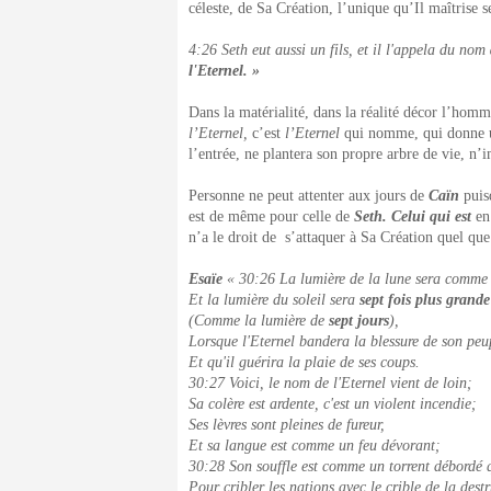
céleste, de Sa Création, l’unique qu’Il maîtrise s
4:26 Seth eut aussi un fils, et il l'appela du nom
l'Eternel. »
Dans la matérialité, dans la réalité décor l’hom
l’Eternel,
c’est
l’Eternel
qui nomme, qui donne un
l’entrée, ne plantera son propre arbre de vie, n’i
Personne ne peut attenter aux jours de
Caïn
puis
est de même pour celle de
Seth. Celui qui est
en
n’a le droit de s’attaquer à Sa Création quel que
Esaïe
« 30:26 La lumière de la lune sera comme l
Et la lumière du soleil sera
sept fois plus grande
(Comme la lumière de
sept jours
),
Lorsque l'Eternel bandera la blessure de son peu
Et qu'il guérira la plaie de ses coups.
30:27 Voici, le nom de l'Eternel vient de loin;
Sa colère est ardente, c'est un violent incendie;
Ses lèvres sont pleines de fureur,
Et sa langue est comme un feu dévorant;
30:28 Son souffle est comme un torrent débordé q
Pour cribler les nations avec le crible de la dest