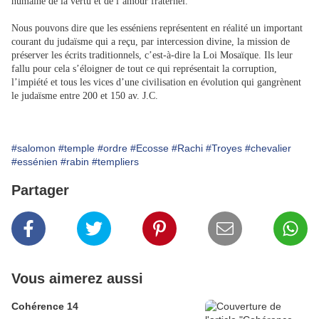
humaine de la vertu et de l’amour fraternel.
Nous pouvons dire que les esséniens représentent en réalité un important
courant du judaïsme qui a reçu, par intercession divine, la mission de
préserver les écrits traditionnels, c’est-à-dire la Loi Mosaïque. Ils leur
fallu pour cela s’éloigner de tout ce qui représentait la corruption,
l’impiété et tous les vices d’une civilisation en évolution qui gangrènent
le judaïsme entre 200 et 150 av. J.C.
#salomon
#temple
#ordre
#Ecosse
#Rachi
#Troyes
#chevalier
#essénien
#rabin
#templiers
Partager
Vous aimerez aussi
Cohérence 14