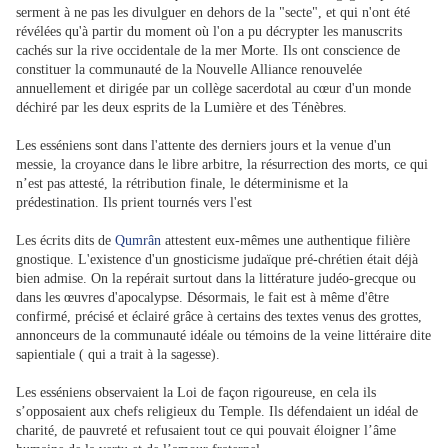
serment à ne pas les divulguer en dehors de la "secte", et qui n'ont été
révélées qu'à partir du moment où l'on a pu décrypter les manuscrits
cachés sur la rive occidentale de la mer Morte. Ils ont conscience de
constituer la communauté de la Nouvelle Alliance renouvelée
annuellement et dirigée par un collège sacerdotal au cœur d'un monde
déchiré par les deux esprits de la Lumière et des Ténèbres.
Les esséniens sont dans l'attente des derniers jours et la venue d'un
messie, la croyance dans le libre arbitre, la résurrection des morts, ce qui
n’est pas attesté, la rétribution finale, le déterminisme et la
prédestination. Ils prient tournés vers l'est
Les écrits dits de
Qumrân
attestent eux-mêmes une authentique filière
gnostique. L'existence d'un gnosticisme judaïque pré-chrétien était déjà
bien admise. On la repérait surtout dans la littérature judéo-grecque ou
dans les œuvres d'apocalypse. Désormais, le fait est à même d'être
confirmé, précisé et éclairé grâce à certains des textes venus des grottes,
annonceurs de la communauté idéale ou témoins de la veine littéraire dite
sapientiale ( qui a trait à la sagesse).
Les esséniens observaient la Loi de façon rigoureuse, en cela ils
s’opposaient aux chefs religieux du Temple. Ils défendaient un idéal de
charité, de pauvreté et refusaient tout ce qui pouvait éloigner l’âme