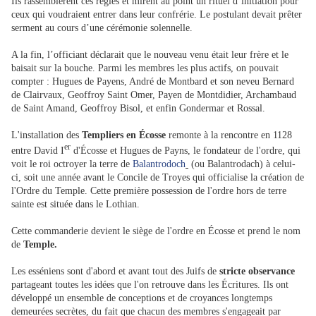
Ils rassemblèrent ces règles et mirent au point un rituel d’initiation pour
ceux qui voudraient entrer dans leur confrérie. Le postulant devait prêter
serment au cours d’une cérémonie solennelle.
A la fin, l’officiant déclarait que le nouveau venu était leur frère et le
baisait sur la bouche. Parmi les membres les plus actifs, on pouvait
compter : Hugues de Payens, André de Montbard et son neveu Bernard
de Clairvaux, Geoffroy Saint Omer, Payen de Montdidier, Archambaud
de Saint Amand, Geoffroy Bisol, et enfin Gondermar et Rossal.
L'installation des
Templiers en Écosse
remonte à la rencontre en 1128
er
entre David I
d'Écosse et Hugues de Payns, le fondateur de l'ordre, qui
voit le roi octroyer la terre de
Balantrodoch
(ou Balantrodach) à celui-
ci, soit une année avant le Concile de Troyes qui officialise la création de
l'Ordre du Temple. Cette première possession de l'ordre hors de terre
sainte est située dans le Lothian.
Cette commanderie devient le siège de l'ordre en Écosse et prend le nom
de
Temple.
Les esséniens sont d'abord et avant tout des Juifs de
stricte observance
partageant toutes les idées que l'on retrouve dans les Écritures. Ils ont
développé un ensemble de conceptions et de croyances longtemps
demeurées secrètes, du fait que chacun des membres s'engageait par