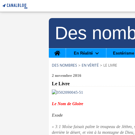
Des nomb
Home
En Réalité
Esotérisme
DES NOMBRES
>
EN VÉRITÉ
>
LE LIVRE
2 novembre 2016
Le Livre
Le Nom de Gloire
Exode
« 3:1 Moïse faisait paître le troupeau de Jéthro,
derrière le désert, et vint à la montagne de Dieu