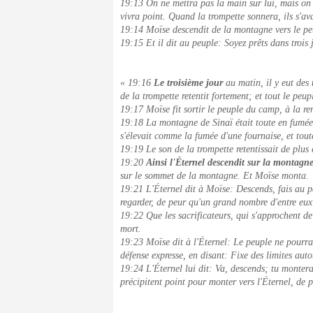
19:13 On ne mettra pas la main sur lui, mais on 
vivra point. Quand la trompette sonnera, ils s'a
19:14 Moïse descendit de la montagne vers le peupl
19:15 Et il dit au peuple: Soyez prêts dans troi
« 19:16
Le troisième jour
au matin, il y eut des 
de la trompette retentit fortement; et tout le peu
19:17 Moïse fit sortir le peuple du camp, à la re
19:18 La montagne de Sinaï était toute en fumée,
s'élevait comme la fumée d'une fournaise, et tou
19:19 Le son de la trompette retentissait de plus
19:20
Ainsi l'Éternel descendit sur la montagn
sur le sommet de la montagne. Et Moïse monta.
19:21 L'Éternel dit à Moïse: Descends, fais au pe
regarder, de peur qu'un grand nombre d'entre eux 
19:22 Que les sacrificateurs, qui s'approchent de 
mort.
19:23 Moïse dit à l'Éternel: Le peuple ne pourra
défense expresse, en disant: Fixe des limites auto
19:24 L'Éternel lui dit: Va, descends; tu montera
précipitent point pour monter vers l'Éternel, de p