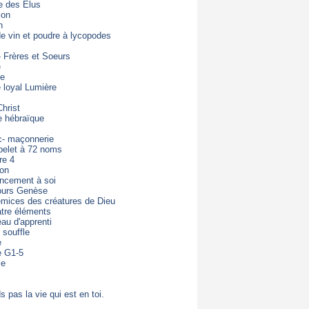
e des Elus
ion
n
de vin et poudre à lycopodes
- Frères et Soeurs
e
de
loyal Lumière
hrist
e hébraïque
c- maçonnerie
pelet à 72 noms
re 4
ton
ncement à soi
ours Genèse
mices des créatures de Dieu
tre éléments
eau d'apprenti
 souffle
e
e G1-5
ie
s pas la vie qui est en toi.