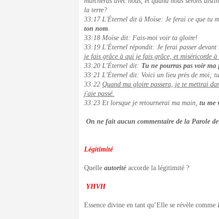
marcheras avec nous, et quand nous serons disting
la terre?
33:17 L'Éternel dit à Moïse: Je ferai ce que tu 
ton nom
.
33:18 Moïse dit: Fais-moi voir ta gloire!
33:19 L'Éternel répondit: Je ferai passer devant 
je fais grâce à qui je fais grâce, et miséricorde à
33:20 L'Éternel dit:
Tu ne pourras pas voir ma f
33:21 L'Éternel dit: Voici un lieu près de moi; tu 
33:22
Quand ma gloire passera, je te mettrai dan
j'aie passé.
33:23 Et lorsque je retournerai ma main,
tu me 
On ne fait aucun commentaire de la Parole de C
Légitimité
Quelle
autorité
accorde la légitimité ?
YHVH
Essence divine en tant qu’Elle se révèle comme