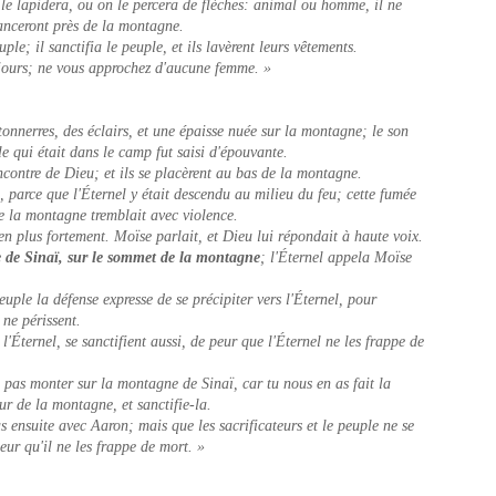
le lapidera, ou on le percera de flèches: animal ou homme, il ne
vanceront près de la montagne.
e; il sanctifia le peuple, et ils lavèrent leurs vêtements.
s jours; ne vous approchez d'aucune femme. »
tonnerres, des éclairs, et une épaisse nuée sur la montagne; le son
ple qui était dans le camp fut saisi d'épouvante.
ncontre de Dieu; et ils se placèrent au bas de la montagne.
 parce que l'Éternel y était descendu au milieu du feu; cette fumée
te la montagne tremblait avec violence.
 en plus fortement. Moïse parlait, et Dieu lui répondait à haute voix.
e de Sinaï, sur le sommet de la montagne
; l'Éternel appela Moïse
uple la défense expresse de se précipiter vers l'Éternel, pour
ne périssent.
l'Éternel, se sanctifient aussi, de peur que l'Éternel ne les frappe de
 pas monter sur la montagne de Sinaï, car tu nous en as fait la
ur de la montagne, et sanctifie-la.
s ensuite avec Aaron; mais que les sacrificateurs et le peuple ne se
eur qu'il ne les frappe de mort. »