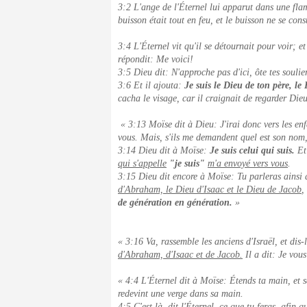
3:2 L'ange de l'Éternel lui apparut dans une flam
buisson était tout en feu, et le buisson ne se con
3:4 L'Éternel vit qu'il se détournait pour voir; e
répondit: Me voici!
3:5 Dieu dit: N'approche pas d'ici, ôte tes souliers
3:6 Et il ajouta:
Je suis le Dieu de ton père, l
cacha le visage, car il craignait de regarder Die
« 3:13 Moïse dit à Dieu: J'irai donc vers les enfa
vous. Mais, s'ils me demandent quel est son nom,
3:14 Dieu dit à Moïse:
Je suis celui qui suis.
Et 
qui s'appelle
"je suis"
m'a envoyé vers vous
.
3:15 Dieu dit encore à Moïse: Tu parleras ainsi 
d'Abraham, le Dieu d'Isaac et le Dieu de Jacob
,
de génération en génération.
»
« 3:16 Va, rassemble les anciens d'Israël, et dis-
d'Abraham, d'Isaac et de Jacob.
Il a dit: Je vous
« 4:4 L'Éternel dit à Moïse: Étends ta main, et sai
redevint une verge dans sa main.
4:5 C'est là, dit l'Éternel, ce que tu feras, afin q