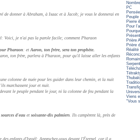
Nombre 
PC
Pensée
juré de donner à Abraham, à Isaac et à Jacob; je vous le donnerai en
Peuple 
Pierre 
Pour l’
Pourqu
Présent
l: Voici, je n'ai pas la parole facile; comment Pharaon
Prière 
Prière
Réalité
 pour Pharaon
: et
Aaron, ton frère, sera ton prophète.
Réconci
aron, ton frère, parlera à Pharaon, pour qu'il laisse aller les enfants
Romain
Serpen
Télécha
Tétrakt
Thubal
 une colonne de nuée pour les guider dans leur chemin, et la nuit
Traditi
'ils marchassent jour et nuit.
Transfi
devant le peuple pendant le jour, ni la colonne de feu pendant la
Univers
Viens e
"Vous s
 sources d'eau
et
soixante-dix palmiers
. Ils campèrent là, près de
 des enfants d'Israël: Approchez-vous devant l'Éternel, car il a