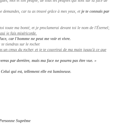
ués, moi et ton peuple, de tous les peuples qui sont sur la face de
me demandes, car tu as trouvé grâce à mes yeux, et
je te connais par
toi toute ma bonté, et je proclamerai devant toi le nom de l'Éternel;
 qui je fais miséricorde.
ace, car l'homme ne peut me voir et vivre.
te tiendras sur le rocher.
s un creux du rocher, et je te couvrirai de ma main jusqu'à ce que
verras par derrière, mais ma face ne pourra pas être vue. »
elui qui est, tellement elle est lumineuse.
Personne Suprême