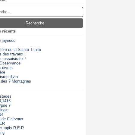
s récents
e joyeuse
ère de la Sainte Trinité
s des travaux !
 ressaisis-toi !
 Observance
 divers
ère
isme divin
 des 7 Montagnes
 stades
3,1416
ypse 7
logie
14
 de Clairvaux
RER
s tapis R.E.R
ong