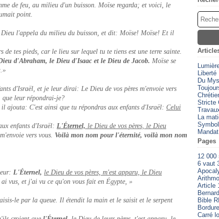
me de feu, au milieu d'un buisson. Moïse regarda; et voici, le
sumait point.
t Dieu l'appela du milieu du buisson, et dit: Moïse! Moïse! Et il
Article
 de tes pieds, car le lieu sur lequel tu te tiens est une terre sainte.
e Dieu d'Abraham, le Dieu d'Isaac et le Dieu de Jacob.
Moïse se
Lumièr
u.»
Liberté
Du Myst
Toujour
nts d'Israël, et je leur dirai: Le Dieu de vos pères m'envoie vers
Chrétien
 que leur répondrai-je?
Stricte
il ajouta: C'est ainsi que tu répondras aux enfants d'Israël:
Celui
Travaux
La mati
Symbol
aux enfants d'Israël:
L'Éternel,
le Dieu de vos pères, le Dieu
Mandat
 m'envoie vers vous.
Voilà mon nom pour l'éternité, voilà mon nom
Pages
12 000
6 vaut 
Apocal
leur:
L'Éternel,
le Dieu de vos pères, m'est apparu, le Dieu
Arithmo
 ai vus, et j'ai vu ce qu'on vous fait en Égypte, »
Article 
Bernard
sis-le par la queue. Il étendit la main et le saisit et le serpent
Bible 
Bordure
Carré l
u'ils croient que
l'Éternel,
le Dieu de leurs pères, t'est apparu, le