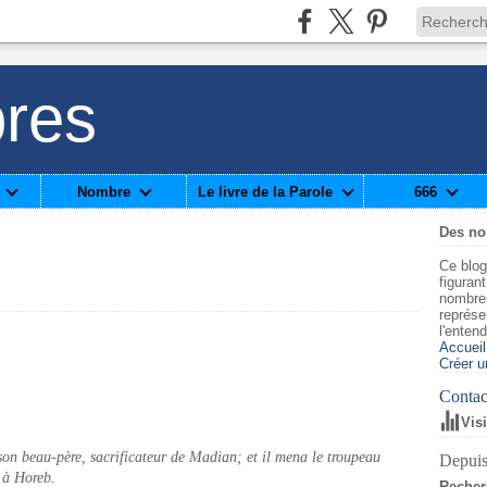
res
Nombre
Le livre de la Parole
666
Des n
Ce blog
figuran
nombre
représe
l'enten
Accueil
Créer u
Contact
Vis
 son beau-père, sacrificateur de Madian; et il mena le troupeau
Depuis
, à Horeb.
Recher