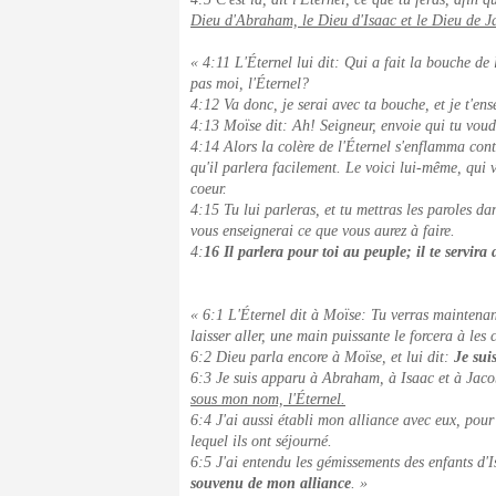
Dieu d'Abraham, le Dieu d'Isaac et le Dieu de J
« 4:11 L'Éternel lui dit: Qui a fait la bouche d
pas moi, l'Éternel?
4:12 Va donc, je serai avec ta bouche, et je t'ens
4:13 Moïse dit: Ah! Seigneur, envoie qui tu voud
4:14 Alors la colère de l'Éternel s'enflamma contre
qu'il parlera facilement. Le voici lui-même, qui v
coeur.
4:15 Tu lui parleras, et tu mettras les paroles da
vous enseignerai ce que vous aurez à faire.
4:
16 Il parlera pour toi au peuple; il te servira
« 6:1 L'Éternel dit à Moïse: Tu verras maintenan
laisser aller, une main puissante le forcera à les
6:2 Dieu parla encore à Moïse, et lui dit:
Je suis
6:3 Je suis apparu à Abraham, à Isaac et à Jac
sous mon nom, l'Éternel.
6:4 J'ai aussi établi mon alliance avec eux, pou
lequel ils ont séjourné.
6:5 J'ai entendu les gémissements des enfants d'I
souvenu de mon alliance
. »