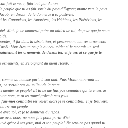
vait fait le veau, fabriqué par Aaron.
 le peuple que tu as fait sortir du pays d'Égypte; monte vers le pays
acob, en disant: Je le donnerai à ta postérité.
ai les Cananéens, les Amoréens, les Héthiens, les Phéréziens, les
miel. Mais je ne monterai point au milieu de toi, de peur que je ne te
oide.
aroles, il fut dans la désolation, et personne ne mit ses ornements.
Israël: Vous êtes un peuple au cou roide; si je montais un seul
aintenant tes ornements de dessus toi, et je verrai ce que je te
rs ornements, en s'éloignant du mont Horeb. »
, comme un homme parle à son ami. Puis Moïse retournait au
, ne sortait pas du milieu de la tente.
is monter ce peuple! Et tu ne me fais pas connaître qui tu enverras
 ton nom, et tu as trouvé grâce à mes yeux.
,
fais-moi connaître tes voies
; alors
je te connaîtrai,
et
je trouverai
ion est ton peuple.
avec toi, et je te donnerai du repos.
e avec nous, ne nous fais point partir d'ici.
ouvé grâce à tes yeux, moi et ton peuple? Ne sera-ce pas quand tu