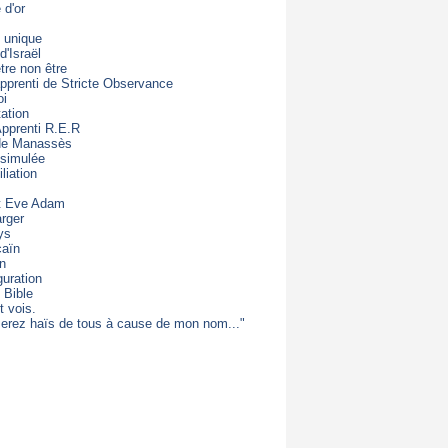
d'or
 unique
d'Israël
être non être
apprenti de Stricte Observance
oi
ation
Apprenti R.E.R
 de Manassès
 simulée
liation
t Eve Adam
rger
ys
caïn
on
guration
 Bible
t vois.
erez haïs de tous à cause de mon nom..."