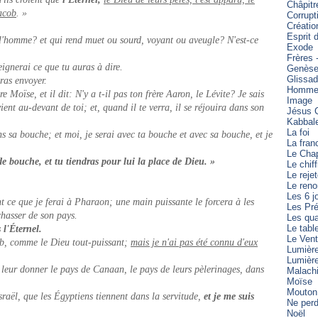
Châpitr
acob
. »
Corrupt
Créatio
Esprit 
e l'homme? et qui rend muet ou sourd, voyant ou aveugle? N'est-ce
Exode
Frères 
eignerai ce que tu auras à dire.
Genès
Glissa
ras envoyer.
Homme 
 Moïse, et il dit: N'y a t-il pas ton frère Aaron, le Lévite? Je sais
Image
ient au-devant de toi; et, quand il te verra, il se réjouira dans son
Jésus C
Kabbal
La foi
ns sa bouche; et moi, je serai avec ta bouche et avec sa bouche, et je
La fran
Le Cha
 de bouche, et tu tiendras pour lui la place de Dieu. »
Le chiff
Le reje
Le reno
Les 6 j
t ce que je ferai à Pharaon; une main puissante le forcera à les
Les Pré
 chasser de son pays.
Les qua
Le tabl
 l'Éternel.
Le Vent
ob, comme le Dieu tout-puissant;
mais je n'ai pas été connu d'eux
Lumièr
Lumièr
r leur donner le pays de Canaan, le pays de leurs pèlerinages, dans
Malach
Moïse
Mouton
sraël, que les Égyptiens tiennent dans la servitude,
et je me suis
Ne perd
Noël