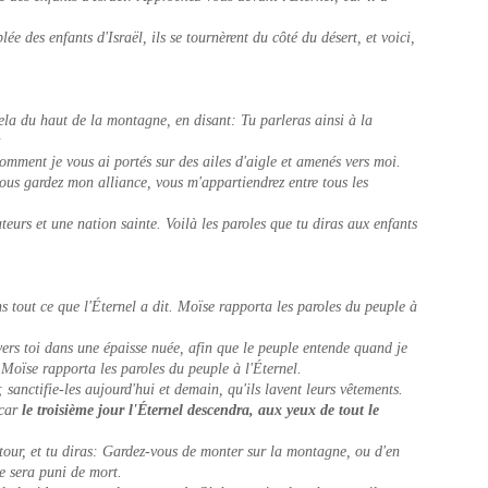
ée des enfants d'Israël, ils se tournèrent du côté du désert, et voici,
ela du haut de la montagne, en disant: Tu parleras ainsi à la
:
comment je vous ai portés sur des ailes d'aigle et amenés vers moi.
vous gardez mon alliance, vous m'appartiendrez entre tous les
eurs et une nation sainte. Voilà les paroles que tu diras aux enfants
s tout ce que l'Éternel a dit. Moïse rapporta les paroles du peuple à
 vers toi dans une épaisse nuée, afin que le peuple entende quand je
i. Moïse rapporta les paroles du peuple à l'Éternel.
 sanctifie-les aujourd'hui et demain, qu'ils lavent leurs vêtements.
 car
le troisième jour l'Éternel descendra, aux yeux de tout le
ntour, et tu diras: Gardez-vous de monter sur la montagne, ou d'en
e sera puni de mort.