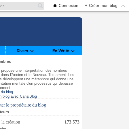
Connexion
+
Créer mon blog
Divers
En Vérité
ombres
 propose une interprétation des nombres
t dans l'Ancien et le Nouveau Testament. Les
s développent une métaphore qui donne une
ntation mentale d'un processus qui dépasse
dement.
 du blog
n blog avec CanalBlog
er le propriétaire du blog
iteurs
 la création
173 573
che