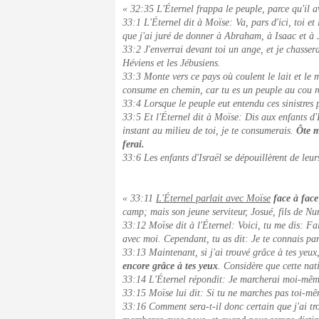
« 32:35 L'Éternel frappa le peuple, parce qu'il a
33:1 L'Éternel dit à Moïse: Va, pars d'ici, toi et
que j'ai juré de donner à Abraham, à Isaac et à J
33:2 J'enverrai devant toi un ange, et je chasser
Héviens et les Jébusiens.
33:3 Monte vers ce pays où coulent le lait et le 
consume en chemin, car tu es un peuple au cou r
33:4 Lorsque le peuple eut entendu ces sinistres p
33:5 Et l'Éternel dit à Moïse: Dis aux enfants d'
instant au milieu de toi, je te consumerais.
Ôte m
ferai.
33:6 Les enfants d'Israël se dépouillèrent de leu
« 33:11
L'Éternel parlait avec Moïse
face à face
camp; mais son jeune serviteur, Josué, fils de Nun
33:12 Moïse dit à l'Éternel: Voici, tu me dis: Fa
avec moi. Cependant, tu as dit: Je te connais par
33:13 Maintenant, si j'ai trouvé grâce à tes yeux
encore grâce à tes yeux
. Considère que cette nat
33:14 L'Éternel répondit: Je marcherai moi-même 
33:15 Moïse lui dit: Si tu ne marches pas toi-mêm
33:16 Comment sera-t-il donc certain que j'ai tr