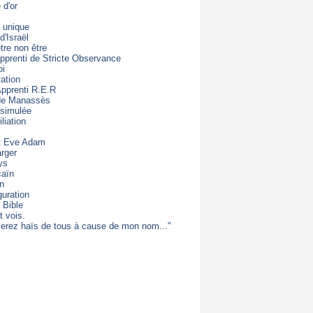
d'or
 unique
d'Israël
être non être
apprenti de Stricte Observance
oi
ation
Apprenti R.E.R
 de Manassès
 simulée
liation
t Eve Adam
rger
ys
caïn
on
guration
 Bible
t vois.
erez haïs de tous à cause de mon nom..."