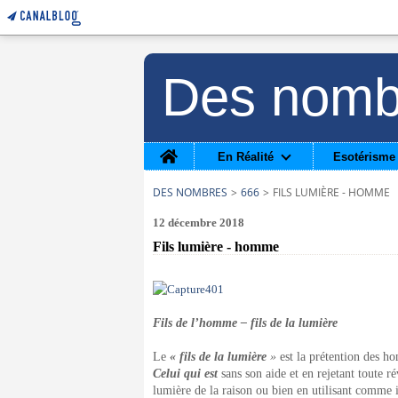
Des nomb
Home
En Réalité
Esotérisme
DES NOMBRES
>
666
>
FILS LUMIÈRE - HOMME
12 décembre 2018
Fils lumière - homme
Fils de l’homme – fils de la lumière
Le
« fils de la lumière
»
est la prétention des ho
Celui qui est
sans son aide et en rejetant toute r
lumière de la raison ou bien en utilisant comme i