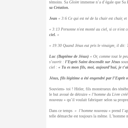
témoins. Sa
Gloire
immense n’a d’égale que Sa
sa Création.
Jean
« 3:6 Ce qui est né de la chair est chair, et 
« 3:13 Personne n'est monté au ciel, si ce n'est c
ciel.
»
« 19:30 Quand Jésus eut pris le vinaigre, il dit: To
Luc (Baptême de Jésus)
« Or, comme tout le peup
s’ouvrit :
l’Esprit Saint descendit sur Jésus
sous
ciel
:
« Tu es mon fils, moi, aujourd’hui, je t’a
Jésus, fils légitime a été engendré par l’Esprit 
Souviens- toi ! Hitler, fils monstrueux des ténèbr
le but avoué de détruire «
l’homme du Livre créé
nouveau
» qu’il voulait fabriquer selon sa prop
Dans ce temps
« l’homme nouveau
» prend l’ap
telle démarche est toujours la même. L’homme n