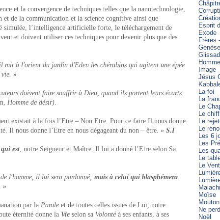
Châpitr
nce et la convergence de techniques telles que la nanotechnologie,
Corrupt
Créatio
n et de la communication et la science cognitive ainsi que
Esprit 
simulée, l’intelligence artificielle forte, le téléchargement de
Exode
vent et doivent utiliser ces techniques pour devenir plus que des
Frères 
Genès
Glissa
Homme 
il mit à l'orient du jardin d'Eden les chérubins qui agitent une épée
Image
 vie.
»
Jésus C
Kabbal
La foi
ateurs doivent faire souffrir à Dieu, quand ils portent leurs écarts
La fran
in,
Homme de désir)
.
Le Cha
Le chiff
 existait à la fois l’Etre – Non Etre. Pour ce faire Il nous donne
Le reje
Le reno
ntité. Il nous donne l’Etre en nous dégageant du non – être. »
S.I
Les 6 j
Les Pré
 qui est
, notre Seigneur et Maître. Il lui a donné l’Etre selon Sa
Les qua
Le tabl
Le Vent
Lumièr
 de l'homme, il lui sera pardonné;
mais à celui qui blasphémera
Lumièr
. »
Malach
Moïse
Mouton
manation par la
Parole
et de toutes celles issues de Lui
,
notre
Ne perd
oute éternité donne la
Vie
selon sa
Volonté
à ses enfants, à ses
Noël