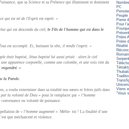
Puissance
, que sa
Science
et sa
Présence
qui illuminent et dominent
Nombre 
PC
Pensée
Peuple 
ce qui est né de l'Esprit est esprit. »
Pierre 
Pour l’
Pourqu
elui qui est descendu du ciel,
le Fils de l'homme qui est dans le
Présent
Prière 
Prière
Réalité
ut est accompli. Et, baissant la tête, il rendit l'esprit. »
Réconci
Romain
le était baptisé, Jésus baptisé lui aussi priait : alors le ciel
Serpen
 une apparence corporelle, comme une colombe, et une voix vint du
Télécha
Tétrakt
i engendré. »
Thubal
Traditi
ou la Parole.
Transfi
Univers
Viens e
es, a voulu exterminer dans sa totalité nos sœurs et frères juifs dans
"Vous s
 par la volonté de Dieu
» pour le remplacer par
« l’homme
re convenance ou volonté de puissance.
pellation de
« l’homme augmenté
». Méfie- toi ! La finalité d’une
’est que méchanceté et violence.