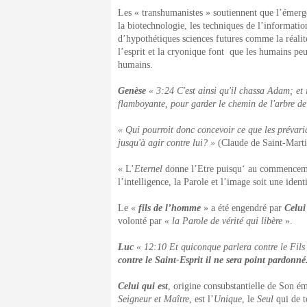
Les « transhumanistes » soutiennent que l’émerge
la biotechnologie, les techniques de l’informatio
d’hypothétiques sciences futures comme la réalité 
l’esprit et la cryonique font que les humains peu
humains.
Genèse
« 3:24 C'est ainsi qu'il chassa Adam; et 
flamboyante, pour garder le chemin de l'arbre de
« Qui pourroit donc concevoir ce que les prévaric
jusqu'à agir contre lui? »
(Claude de Saint-Mart
« L’
Eternel
donne l’Etre puisqu‘ au commencement
l’intelligence, la Parole et l’image soit une ide
Le «
fils de l’homme
» a été engendré par
Celui
volonté par
« la Parole de vérité qui libère
».
Luc
« 12:10 Et quiconque parlera contre le Fils
contre le Saint-Esprit il ne sera point pardonné
Celui qui est
, origine consubstantielle de Son é
Seigneur et Maître
, est l’
Unique
, le
Seul
qui de t