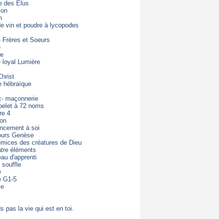
e des Elus
ion
n
de vin et poudre à lycopodes
- Frères et Soeurs
e
de
loyal Lumière
hrist
e hébraïque
c- maçonnerie
pelet à 72 noms
re 4
ton
ncement à soi
ours Genèse
mices des créatures de Dieu
tre éléments
eau d'apprenti
 souffle
e
e G1-5
ie
s pas la vie qui est en toi.