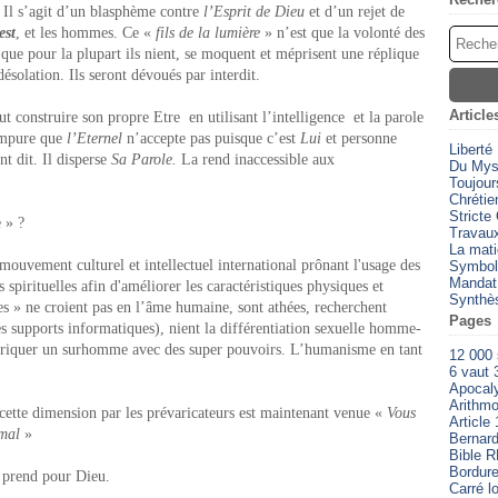
Il s’agit d’un blasphème contre
l’Esprit de Dieu
et d’un rejet de
est
, et les hommes. Ce «
fils de la lumière
» n’est que la volonté des
u
que pour la plupart ils nient, se moquent et méprisent une réplique
ésolation. Ils seront dévoués par interdit.
Article
t construire son propre Etre en utilisant l’intelligence et la parole
 impure que
l’Eternel
n’accepte pas puisque c’est
Lui
et personne
Liberté
t dit. Il disperse
Sa Parole.
La rend inaccessible aux
Du Myst
Toujour
Chrétien
Stricte
 » ?
Travaux
La mati
uvement culturel et intellectuel international prônant l'usage des
Symbol
Mandat
 spirituelles afin d'améliorer les caractéristiques physiques et
Synthè
s » ne croient pas en l’âme humaine, sont athées, recherchent
Pages
 supports informatiques), nient la différentiation sexuelle homme-
abriquer un surhomme avec des super pouvoirs. L’humanisme en tant
12 000
6 vaut 
Apocal
Arithmo
 cette dimension par les prévaricateurs est maintenant venue «
Vous
Article 
 mal
»
Bernard
Bible 
Bordure
 prend pour Dieu.
Carré l