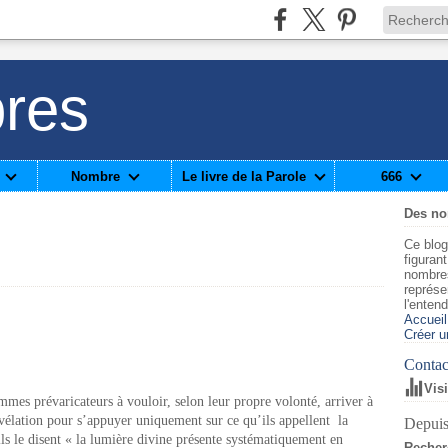
res
Nombre
Le livre de la Parole
666
Des n
Ce blog
figuran
nombre
représe
l'enten
Accueil
Créer u
Contact
Vis
mmes prévaricateurs à vouloir, selon leur propre volonté, arriver à
évélation pour s’appuyer uniquement sur ce qu’ils appellent la
Depuis
ls le disent « la lumière divine présente systématiquement en
Recher