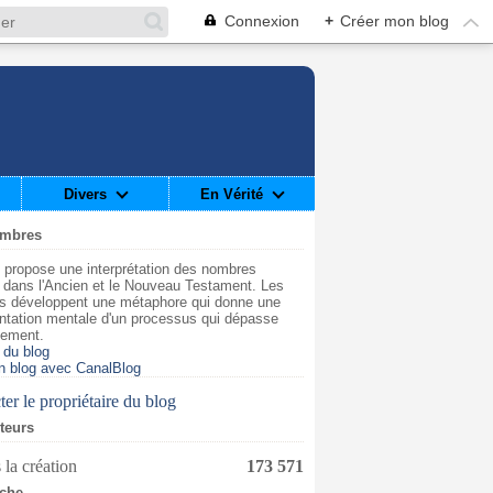
Connexion
+
Créer mon blog
Divers
En Vérité
ombres
 propose une interprétation des nombres
t dans l'Ancien et le Nouveau Testament. Les
s développent une métaphore qui donne une
ntation mentale d'un processus qui dépasse
dement.
 du blog
n blog avec CanalBlog
er le propriétaire du blog
iteurs
 la création
173 571
che