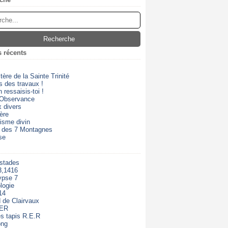
s récents
ère de la Sainte Trinité
s des travaux !
 ressaisis-toi !
 Observance
 divers
ère
isme divin
 des 7 Montagnes
se
 stades
3,1416
ypse 7
logie
14
 de Clairvaux
RER
s tapis R.E.R
ong