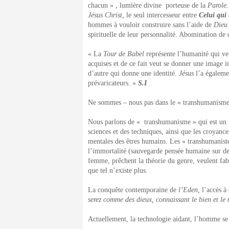
chacun » , lumière divine porteuse de la
Parole.
Jésus Christ,
le seul intercesseur entre
Celui qui 
hommes à vouloir construire sans l’aide de
Die
spirituelle de leur personnalité. Abomination de d
« La
Tour de Babel
représente l’humanité qui veu
acquises et de ce fait veut se donner une image
d’autre qui donne une identité.
Jésus
l’a égalemen
prévaricateurs. »
S.I
Ne sommes – nous pas dans le « transhumanisme
Nous parlons de « transhumanisme » qui est un mo
sciences et des techniques, ainsi que les croyances
mentales des êtres humains. Les « transhumaniste
l’immortalité (sauvegarde pensée humaine sur des
femme, prêchent la théorie du genre, veulent f
que tel n’existe plus.
La conquête contemporaine de
l’Eden,
l’accès à
serez comme des dieux, connaissant le bien et le
Actuellement, la technologie aidant, l’homme se