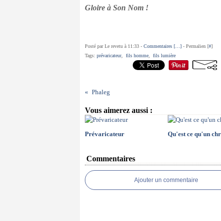
Gloire à Son Nom !
Posté par Le revetu à 11:33 -
Commentaires [
…
]
- Permalien [
#
]
Tags:
prévaricateur
,
fils homme
,
fils lumière
Phaleg
Vous aimerez aussi :
Prévaricateur
Qu'est ce qu'un chr
Commentaires
Ajouter un commentaire