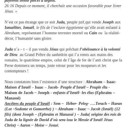
payèrent trente pièces d'argent.
26:16 Depuis ce moment, il cherchait une occasion favorable pour livrer
Jésus. »
N’est ce pas étrange que ce soit
Juda,
peuple juif,qui vende
Joseph
aux
Ismaélites
,
Ismaël
,
le fils de l’esclave égyptienne
qu’elle avait enfanté à
Abraham
, représentant l’homme terrestre mortel ou
Caïn
ou la réalité-
décor, l’humanité sans gloire.
Juda
n’a – t – il pas vendu
Jésus
qui prêchait
l’obéissance à la volonté
de Dieu
au Grand Prêtre du sanhédrin qui l’a remis aux mains des
romains, le quatrième empire, celui de l’âge de fer de l’anti christ que la
Perse dominera un temps, juste retour pour les moqueurs et les
contempteurs !
Nous constatons bien l’existence d’une structure :
Abraham
–
Isaac
-
Maison d’Israël
–
Isaac
–
Jacob
-
Peuple d’Israël
– Peuple élu -
Maison de Jacob
–
Joseph -
enfants d’Israël- les élus
(Ephraïm –
Manassé)
Ancêtres du peuple d’Israël
: Sem – Héber- Peleg- ….Terach – Haran
(Lot –Sodome et Gomorrhe) ) – Abraham – Isaac – Jacob (Israël) (12
fils) (dont Joseph – (Ephraïm et Manassé ) – Juda( origine des rois de
Juda de la lignée de David d’où sera issu le Messie d’Israël Jésus
Christ) – Aaron – Moïse – Josué.