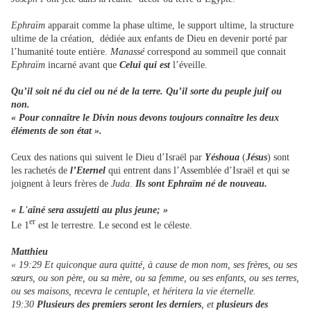
Ephraïm
apparait comme la phase ultime, le support ultime, la structure
ultime de la création, dédiée aux enfants de Dieu en devenir porté par
l’humanité toute entière.
Manassé
correspond au sommeil que connait
Ephraïm
incarné avant que
Celui qui est
l’éveille.
Qu’il soit né du ciel ou né de la terre. Qu’il sorte du peuple juif ou
non.
« Pour connaître le Divin nous devons toujours connaître les deux
éléments de son état ».
Ceux des nations qui suivent le Dieu d’Israël par
Yéshoua
(
Jésus
) sont
les rachetés de
l’Eternel
qui entrent dans l’Assemblée d’Israël et qui se
joignent à leurs frères de
Juda
.
Ils sont Ephraïm né de nouveau.
« L'aîné sera assujetti au plus jeune; »
er
Le 1
est le terrestre. Le second est le céleste.
Matthieu
« 19:29 Et quiconque aura quitté, à cause de mon nom, ses frères, ou ses
sœurs, ou son père, ou sa mère, ou sa femme, ou ses enfants, ou ses terres,
ou ses maisons, recevra le centuple, et héritera la vie éternelle.
19:30
Plusieurs des premiers seront les derniers
, et
plusieurs des