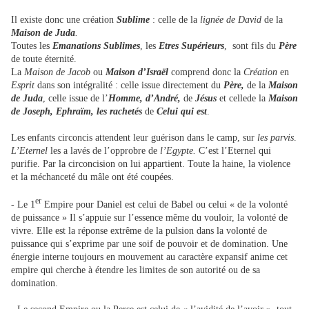
Il existe donc une création
Sublime
: celle de la
lignée de David
de la
Maison de Juda
.
Toutes les
Emanations Sublimes
, les
Etres Supérieurs
, sont fils du
Père
de toute éternité.
La
Maison de Jacob
ou
Maison d’Israël
comprend donc la
Création
en
Esprit
dans son intégralité : celle issue directement du
Père,
de la
Maison
de Juda
, celle issue de l’
Homme, d’André,
de
Jésus
et cellede la
Maison
de Joseph, Ephraïm, les rachetés
de
Celui qui est
.
Les enfants circoncis attendent leur guérison dans le camp, sur
les parvis
.
L’Eternel
les a lavés de l’opprobre de
l’Egypte.
C’est l’Eternel qui
purifie. Par la circoncision on lui appartient. Toute la haine, la violence
et la méchanceté du mâle ont été coupées.
er
- Le 1
Empire pour Daniel est celui de Babel ou celui « de la volonté
de puissance » Il s’appuie sur l’essence même du vouloir, la volonté de
vivre. Elle est la réponse extrême de la pulsion dans la volonté de
puissance qui s’exprime par une soif de pouvoir et de domination. Une
énergie interne toujours en mouvement au caractère expansif anime cet
empire qui cherche à étendre les limites de son autorité ou de sa
domination.