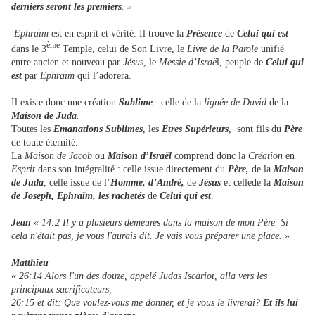
derniers seront les premiers
. »
Ephraïm
est en esprit et vérité. Il trouve la
Présence
de
Celui qui est
ème
dans le 3
Temple, celui de Son Livre, le
Livre de la Parole
unifié
entre ancien et nouveau par
Jésus
, le
Messie d’Israë
l, peuple de
Celui qui
est
par
Ephraïm
qui l’adorera.
Il existe donc une création
Sublime
: celle de la
lignée de David
de la
Maison de Juda
.
Toutes les
Emanations Sublimes
, les
Etres Supérieurs
, sont fils du
Père
de toute éternité.
La
Maison de Jacob
ou
Maison d’Israël
comprend donc la
Création
en
Esprit
dans son intégralité : celle issue directement du
Père,
de la
Maison
de Juda
, celle issue de l’
Homme, d’André,
de
Jésus
et cellede la
Maison
de Joseph, Ephraïm, les rachetés
de
Celui qui est
.
Jean
« 14:2 Il y a plusieurs demeures dans la maison de mon Père. Si
cela n'était pas, je vous l'aurais dit. Je vais vous préparer une place. »
Matthieu
« 26:14 Alors l'un des douze, appelé Judas Iscariot, alla vers les
principaux sacrificateurs,
26:15 et dit: Que voulez-vous me donner, et je vous le livrerai?
Et ils lui