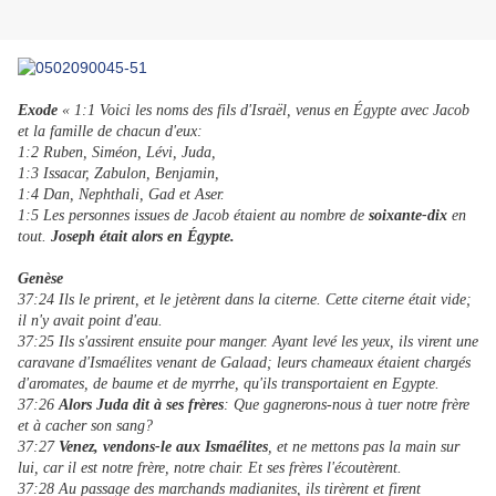
Exode
« 1:1 Voici les noms des fils d'Israël, venus en Égypte avec Jacob
et la famille de chacun d'eux:
1:2 Ruben, Siméon, Lévi, Juda,
1:3 Issacar, Zabulon, Benjamin,
1:4 Dan, Nephthali, Gad et Aser.
1:5 Les personnes issues de Jacob étaient au nombre de
soixante-dix
en
tout.
Joseph était alors en Égypte.
Genèse
37:24 Ils le prirent, et le jetèrent dans la citerne. Cette citerne était vide;
il n'y avait point d'eau.
37:25 Ils s'assirent ensuite pour manger. Ayant levé les yeux, ils virent une
caravane d'Ismaélites venant de Galaad; leurs chameaux étaient chargés
d'aromates, de baume et de myrrhe, qu'ils transportaient en Egypte.
37:26
Alors Juda dit à ses frères
: Que gagnerons-nous à tuer notre frère
et à cacher son sang?
37:27
Venez, vendons-le aux Ismaélites
, et ne mettons pas la main sur
lui, car il est notre frère, notre chair. Et ses frères l'écoutèrent.
37:28 Au passage des marchands madianites, ils tirèrent et firent