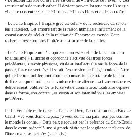
- Le second Empire ou la Perse est celui de « l’avidité de l’avoir », tout
acquérir afin de tout absorber. Il devient pervers lorsque toute l’énergie
vitale se concentre sur le désir d’acquérir des biens et de les accroître.
- Le 3éme Empire, l’Empire grec est celui « de la recherche du savoir »
par l’intellect. Cet empire fait de la raison humaine l’instrument de la
connaissance du réel et de la relation de l’homme au monde. Cette
recherche reste toujours limitée à la structure de la matière.
- Le 4éme Empire ou l ‘ empire romain est « celui de la tentation du
totalitarisme » Il unifie et coordonne l’activité des trois forces
précédentes, à savoir physique, vitale et intellectuelle par la force de la
parole, force de synthèse. Il serait l’expression de l’hégémonie de l’être
qui désire tout unifier, tout dominer, construire une totalité de la non –
différence qui élimine par la violence toute altérité. La transcendance est
délibérément oubliée. Cette force vitale dominatrice, totalitaire dépasse
dans sa forme, son contenu, sa vision et son intensité tous les empires
précédents.
La fin véritable est le repos de l’âme en Dieu, l’acquisition de la Paix de
Christ. « Je vous donne la paix, je vous donne ma paix, non pas comme
le monde la donne. » Cette paix s'acquiert par la présence du Saint-Esprit
dans le cœur, préparé à une si grande visite par la vigilance intérieure de
l'âme envers ses pensées (la nepsis ).