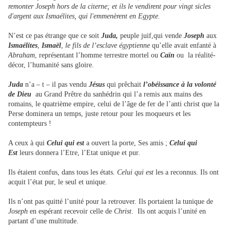
remonter Joseph hors de la citerne; et ils le vendirent pour vingt sicles
d'argent aux Ismaélites, qui l'emmenèrent en Egypte.
N’est ce pas étrange que ce soit
Juda,
peuple juif,qui vende
Joseph
aux
Ismaélites
,
Ismaël
,
le fils de l’esclave égyptienne
qu’elle avait enfanté à
Abraham
, représentant l’homme terrestre mortel ou
Caïn
ou la réalité-
décor, l’humanité sans gloire.
Juda
n’a – t – il pas vendu
Jésus
qui prêchait
l’obéissance à la volonté
de Dieu
au Grand Prêtre du sanhédrin qui l’a remis aux mains des
romains, le quatrième empire, celui de l’âge de fer de l’anti christ que la
Perse dominera un temps, juste retour pour les moqueurs et les
contempteurs !
A ceux à qui
Celui qui est
a ouvert la porte, Ses amis ;
Celui qui
Est
leurs donnera l’Etre, l’Etat unique et pur.
Ils étaient confus, dans tous les états.
Celui qui est
les a reconnus. Ils ont
acquit l’état pur, le seul et unique.
Ils n’ont pas quitté l’unité pour la retrouver. Ils portaient la tunique de
Joseph
en espérant recevoir celle de
Christ
. Ils ont acquis l’unité en
partant d’une multitude.