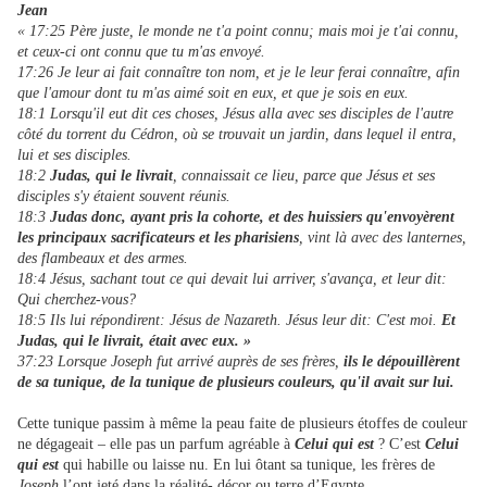
Jean
« 17:25 Père juste, le monde ne t'a point connu; mais moi je t'ai connu,
et ceux-ci ont connu que tu m'as envoyé.
17:26 Je leur ai fait connaître ton nom, et je le leur ferai connaître, afin
que l'amour dont tu m'as aimé soit en eux, et que je sois en eux.
18:1 Lorsqu'il eut dit ces choses, Jésus alla avec ses disciples de l'autre
côté du torrent du Cédron, où se trouvait un jardin, dans lequel il entra,
lui et ses disciples.
18:2
Judas, qui le livrait
, connaissait ce lieu, parce que Jésus et ses
disciples s'y étaient souvent réunis.
18:3
Judas donc, ayant pris la cohorte, et des huissiers qu'envoyèrent
les principaux sacrificateurs et les pharisiens
, vint là avec des lanternes,
des flambeaux et des armes.
18:4 Jésus, sachant tout ce qui devait lui arriver, s'avança, et leur dit:
Qui cherchez-vous?
18:5 Ils lui répondirent: Jésus de Nazareth. Jésus leur dit: C'est moi.
Et
Judas, qui le livrait, était avec eux. »
37:23 Lorsque Joseph fut arrivé auprès de ses frères,
ils le dépouillèrent
de sa tunique, de la tunique de plusieurs couleurs, qu'il avait sur lui.
Cette tunique passim à même la peau faite de plusieurs étoffes de couleur
ne dégageait – elle pas un parfum agréable à
Celui qui est
? C’est
Celui
qui est
qui habille ou laisse nu. En lui ôtant sa tunique, les frères de
Joseph
l’ont jeté dans la réalité- décor ou terre d’Egypte.