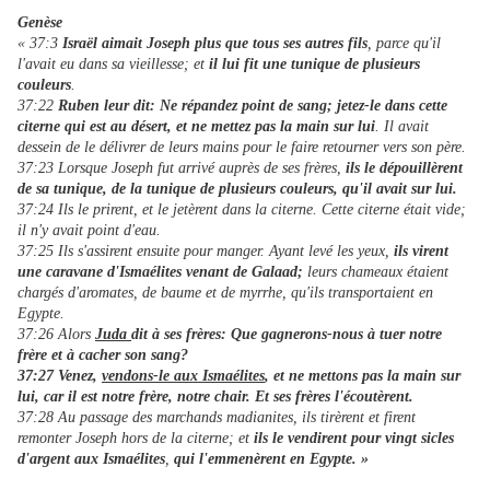
Genèse
« 37:3
Israël aimait Joseph plus que tous ses autres fils
, parce qu'il
l'avait eu dans sa vieillesse; et
il lui fit une tunique de plusieurs
couleurs
.
37:22
Ruben leur dit: Ne répandez point de sang; jetez-le dans cette
citerne qui est au désert, et ne mettez pas la main sur lui
. Il avait
dessein de le délivrer de leurs mains pour le faire retourner vers son père.
37:23 Lorsque Joseph fut arrivé auprès de ses frères,
ils le dépouillèrent
de sa tunique, de la tunique de plusieurs couleurs, qu'il avait sur lui.
37:24 Ils le prirent, et le jetèrent dans la citerne. Cette citerne était vide;
il n'y avait point d'eau.
37:25 Ils s'assirent ensuite pour manger. Ayant levé les yeux,
ils virent
une caravane d'Ismaélites venant de Galaad;
leurs chameaux étaient
chargés d'aromates, de baume et de myrrhe, qu'ils transportaient en
Egypte.
37:26 Alors
Juda
dit à ses frères: Que gagnerons-nous à tuer notre
frère et à cacher son sang?
37:27 Venez,
vendons-le aux Ismaélites
, et ne mettons pas la main sur
lui, car il est notre frère, notre chair. Et ses frères l'écoutèrent.
37:28 Au passage des marchands madianites, ils tirèrent et firent
remonter Joseph hors de la citerne; et
ils le vendirent pour vingt sicles
d'argent aux Ismaélites
,
qui l'emmenèrent en Egypte. »