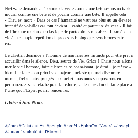
Nietzsche demande à l’homme de vivre comme une bête ses instincts, de
mourir comme une bête et de pourrir comme une bête. Il appelle cela
« Dieu est mort » Dans ce cas l’humanité ne vaut pas plus qu’un élevage
intensif de volailles car tout devient « vanité et poursuite du vent ».Il fait
de l’homme un danseur classique de pantomimes macabres. Il ramène la
vie à une simple répétition de processus biologiques synchrones entre
eux.
Le chrétien demande à l’homme de maîtriser ses instincts pour être prêt à
accueillir dans le silence, Dieu, source de Vie. Grâce à Christ nous allons
tuer le vieil homme, faire silence en se connaissant, je dirai « je-même »
identifier la tension principale majeure, néfaste qui mobilise notre
mental, freine notre progrès spirituel et nous nous y opposerons en
permanence, sans relâche pour la réduire, la détruire afin de faire place à
l’âme que l’Esprit pourra rencontrer.
Gloire à Son Nom.
#jésus
#Celui qui Est
#peuple
#Israël
#Ephraïm
#André
#Joseph
#Judas
#racheté de l'Eternel