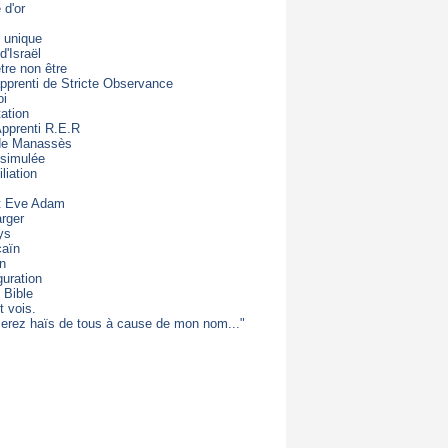
d'or
 unique
d'Israël
être non être
apprenti de Stricte Observance
oi
ation
Apprenti R.E.R
 de Manassès
 simulée
liation
t Eve Adam
rger
ys
caïn
on
guration
 Bible
t vois.
erez haïs de tous à cause de mon nom..."