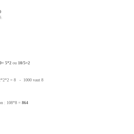
0
é.
0= 5*2
ou
10/5=2
 2*2*2 = 8 - 1000 vaut 8
ion : 108*8 =
864