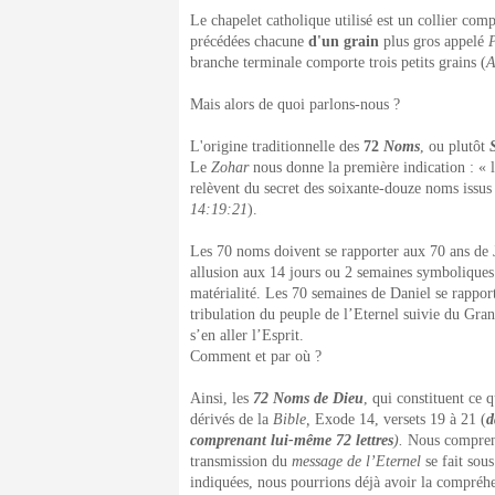
Le chapelet catholique utilisé est un collier co
précédées chacune
d'un grain
plus gros appelé
P
branche terminale comporte trois petits grains (
A
Mais alors de quoi parlons-nous ?
L'origine traditionnelle des
72
Noms
, ou plutôt
Le
Zohar
nous donne la première indication : « 
relèvent du secret des soixante-douze noms issus d
14:19:21
).
Les 70 noms doivent se rapporter aux 70 ans de 
allusion aux 14 jours ou 2 semaines symboliques 
matérialité. Les 70 semaines de Daniel se rapport
tribulation du peuple de l’Eternel suivie du Gra
s’en aller l’Esprit.
Comment et par où ?
Ainsi, les
72 Noms de Dieu
, qui constituent ce 
dérivés de la
Bible,
Exode 14, versets 19 à 21 (
d
comprenant lui-même 72 lettres
).
Nous compreno
transmission du
message de l’Eternel
se fait sou
indiquées, nous pourrions déjà avoir la compréhe