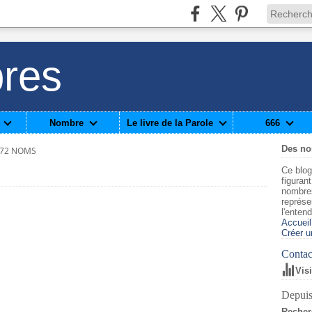
res
Nombre
Le livre de la Parole
666
Des n
 72 NOMS
Ce blog
figuran
nombre
représe
l'enten
Accueil
Créer u
Contact
Vis
Depuis
Recher