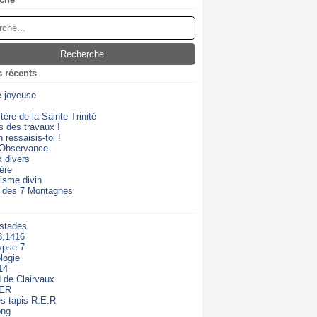
s récents
e joyeuse
ère de la Sainte Trinité
s des travaux !
 ressaisis-toi !
 Observance
 divers
ère
isme divin
 des 7 Montagnes
 stades
3,1416
ypse 7
logie
14
 de Clairvaux
RER
s tapis R.E.R
ong