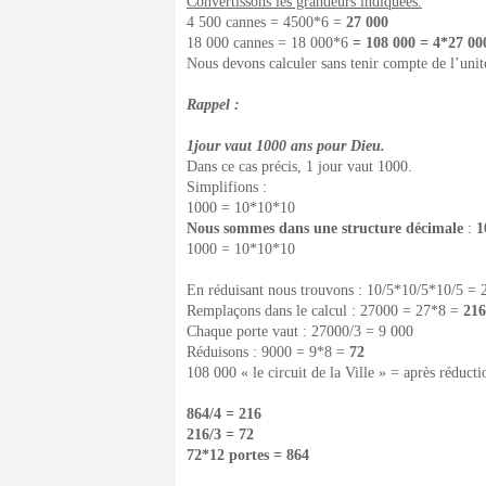
Convertissons les grandeurs indiquées.
4 500 cannes = 4500*6 =
27 000
18 000 cannes = 18 000*6
= 108 000 = 4*27 00
Nous devons calculer sans tenir compte de l’unit
Rappel :
1jour vaut 1000 ans pour Dieu.
Dans ce cas précis, 1 jour vaut 1000.
Simplifions :
1000 = 10*10*10
Nous sommes dans une structure décimale
:
1
1000 = 10*10*10
En réduisant nous trouvons : 10/5*10/5*10/5 =
Remplaçons dans le calcul : 27000 = 27*8 =
216
Chaque porte vaut : 27000/3 = 9 000
Réduisons : 9000 = 9*8 =
72
108 000 « le circuit de la Ville » = après réduct
864/4 = 216
216/3 = 72
72*12 portes = 864