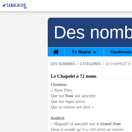
Des nomb
Home
En Réalité
Esotérisme
DES NOMBRES
>
CATEGORIES
>
LE CHAPELET À
Le Chapelet à 72 noms
Chrétiens
«
Notre Père,
Que ton
Nom
soit sanctifié
Que ton règne arrive
Que ta volonté soit faite
».
Kaddish
« Magnifié et sanctifié soit le
Grand Nom
Dans le monde qu’il a créé selon sa volonté