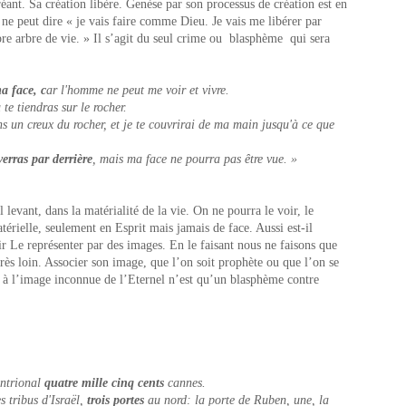
réant. Sa création libère. Genèse par son processus de création est en
e ne peut dire « je vais faire comme Dieu. Je vais me libérer par
re arbre de vie. » Il s’agit du seul crime ou blasphème qui sera
a face, c
ar l'homme ne peut me voir et vivre.
te tiendras sur le rocher.
s un creux du rocher, et je te couvrirai de ma main jusqu'à ce que
erras par derrière
, mais ma face ne pourra pas être vue. »
 levant, dans la matérialité de la vie. On ne pourra le voir, le
térielle, seulement en Esprit mais jamais de face. Aussi est-il
oir Le représenter par des images. En le faisant nous ne faisons que
s très loin. Associer son image, que l’on soit prophète ou que l’on se
, à l’image inconnue de l’Eternel n’est qu’un blasphème contre
entrional
quatre mille cinq cents
cannes.
s tribus d'Israël,
trois portes
au nord: la porte de Ruben, une, la