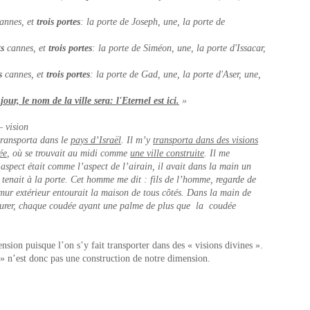
annes, et
trois portes
: la porte de Joseph, une, la porte de
ts
cannes, et
trois portes
: la porte de Siméon, une, la porte d'Issacar,
s
cannes, et
trois portes
: la porte de Gad, une, la porte d'Aser, une,
our, le nom de la ville sera: l'Eternel est ici.
»
– vision
transporta dans le
pays d’Israël
. Il m’y
transporta dans des visions
ée
, où se trouvait au midi comme
une ville construite
. Il me
’aspect était comme l’aspect de l’airain, il avait dans la main un
e tenait à la porte. Cet homme me dit : fils de l’homme, regarde de
 mur extérieur entourait la maison de tous côtés. Dans la main de
urer, chaque coudée ayant une palme de plus que la coudée
nsion puisque l’on s’y fait transporter dans des « visions divines ».
» n’est donc pas une construction de notre dimension.