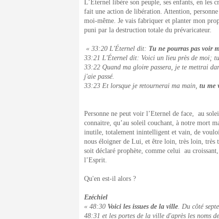
L’Eternel libère son peuple, ses enfants, en les c
fait une action de libération. Attention, personn
moi-même. Je vais fabriquer et planter mon prop
puni par la destruction totale du prévaricateur.
« 33:20 L'Éternel dit:
Tu ne pourras pas voir m
33:21 L'Éternel dit: Voici un lieu près de moi; tu 
33:22 Quand ma gloire passera, je te mettrai dan
j'aie passé.
33:23 Et lorsque je retournerai ma main,
tu me v
Personne ne peut voir l’Eternel de face, au soleil
connaitre, qu’au soleil couchant, à notre mort ma
inutile, totalement inintelligent et vain, de voul
nous éloigner de Lui, et être loin, très loin, trè
soit déclaré prophète, comme celui au croissant
l’Esprit.
Qu'en est-il alors ?
Ezéchiel
« 48:30
Voici les issues de la ville
. Du côté sept
48:31 et les portes de la ville d'après les noms de