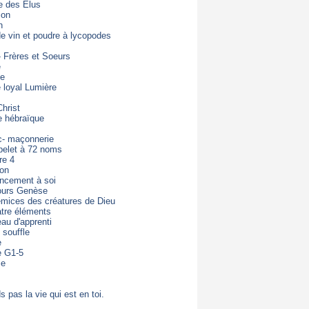
e des Elus
ion
n
de vin et poudre à lycopodes
- Frères et Soeurs
e
de
loyal Lumière
hrist
e hébraïque
c- maçonnerie
pelet à 72 noms
re 4
ton
ncement à soi
ours Genèse
mices des créatures de Dieu
tre éléments
eau d'apprenti
 souffle
e
e G1-5
ie
s pas la vie qui est en toi.