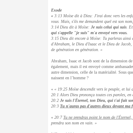
Exode
«
3:13 Moïse dit à Dieu: J'irai donc vers les enfa
vous. Mais, s'ils me demandent quel est son nom,
3:14 Dieu dit à Moïse:
Je suis celui qui suis
. Et
qui s'appelle "je suis" m'a envoyé vers vous.
3:15 Dieu dit encore à Moïse: Tu parleras ainsi a
d'Abraham, le Dieu d'Isaac et le Dieu de Jacob,
de génération en génération. »
Abraham, Isaac et Jacob sont de la dimension de 
également, mais il est envoyé comme ambassadeur
autre dimension, celle de la matérialité. Sous qu
naissent en l’homme ?
«
« 19:25 Moïse descendit vers le peuple, et lui d
20:1 Alors Dieu prononça toutes ces paroles, en 
20:2
Je suis l'Éternel, ton Dieu, qui t'ai fait s
20:3
Tu n'auras pas d'autres dieux devant ma f
«
20:7
Tu ne prendras point le nom de l'Éternel,
prendra son nom en vain. »