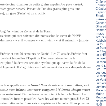
Châpitr
mposé de
cinq dizaines
de petits grains appelés
Ave (ave maria)
,
Corrupt
Créatio
ater (pater noster)
. Partant de l'un des grains plus gros, une
Esprit 
ve
), un gros (
Pater
) et un crucifix.
Exode
Frères 
Genès
Glissa
Homme 
Souffles
vient du Zohar et de la Torah.
Image
les cieux qui sont soixante-dix noms selon le secret de YHVH,
Jésus C
es mots » « et il voyagea » « et il vint » « et il entendit » (
Exode
Kabbal
La foi
La fran
Le Cha
Jérémie et aux 70 semaines de Daniel. Les 70 ans de Jérémie font
Le chiff
pendant lesquelles l’Esprit de Dieu sera prisonnier de la
Le reje
Le reno
ent plus à la dernière semaine symbolique qui verra la fin de la
Les 6 j
nd Jugement. Il s’agit bien symboliquement des cieux desquels devra
Les Pré
Les qua
Le tabl
Le Vent
Lumièr
que l'on appelle aussi le
Grand Nom
de soixante douze Lettres, sont
Lumièr
ans le texte hébreu, ces versets comptent 216 lettres, chaque verset
Malach
Moïse
ns maintenant l’importance de recopier à la lettre la Torah. La
Mouton
s toutes les formes possibles. Avec les valeurs numériques
216
et
72
Ne perd
nsion rationnelle d’une raison supérieure à la notre. Nous pouvons
Noël