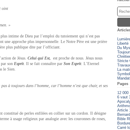
t oint
Amen. »
Article
 plus intime de Dieu par l’emploi du tutoiement qui n’est pas
Lumièr
ont une approche plus impersonnelle. Le Notre Père est une prière
Liberté
ère plus publique dite par l’officiant.
Du Myst
Toujour
Chrétien
’action de Jésus.
Celui qui Est,
est proche de nous. Jésus nous
Stricte
s par son
Esprit
. Il se fait connaître par
Son Esprit
. L’Eternel
Travaux
s le Sien.
La mati
Symbol
Mandat
Pages
ra pas à toujours dans l’homme, car l’homme n’est que chair, et ses
12 000
6 vaut 
Apocal
Arithmo
Article 
 constitué de perles enfilées en collier sur un cordon. Il désigne
Bernard
terme à usage religieux par analogie avec les couronnes de roses,
Bible 
Bordure
Carré l