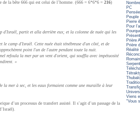
e de la bête 666 qui est celui de l’homme. (666 = 6*6*6 =
216
)
Nombre 
PC
Pensée
Peuple 
Pierre 
Pour l’
Pourqu
d'Israël, partit et alla derrière eux; et la colonne de nuée qui les
Présent
Prière 
t le camp d'Israël. Cette nuée était ténébreuse d'un côté, et de
Prière
Réalité
'approchèrent point l'un de l'autre pendant toute la nuit.
Réconci
nel refoula la mer par un vent d'orient, qui souffla avec impétuosité
Romain
endirent. »
Serpen
Télécha
Tétrakt
Thubal
Traditi
de la mer à sec, et les eaux formaient comme une muraille à leur
Transfi
Univers
Viens e
"Vous s
ique d’un processus de transfert assisté. Il s’agit d’un passage de la
’Israël).