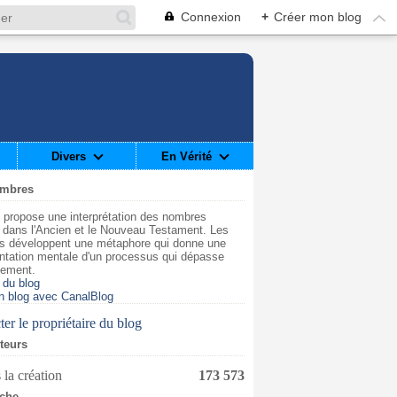
Connexion
+
Créer mon blog
Divers
En Vérité
ombres
 propose une interprétation des nombres
t dans l'Ancien et le Nouveau Testament. Les
s développent une métaphore qui donne une
ntation mentale d'un processus qui dépasse
dement.
 du blog
n blog avec CanalBlog
er le propriétaire du blog
iteurs
 la création
173 573
che