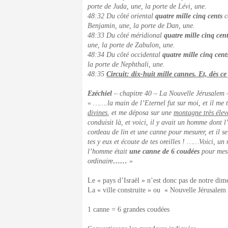
porte de Juda, une, la porte de Lévi, une.
48:32 Du côté oriental
quatre mille cinq cents
c
Benjamin, une, la porte de Dan, une.
48:33 Du côté méridional
quatre mille cinq cen
une, la porte de Zabulon, une.
48:34 Du côté occidental
quatre mille cinq cent
la porte de Nephthali, une.
48:35
Circuit: dix-huit mille cannes. Et, dès ce j
Ezéchiel
– chapitre 40 – La Nouvelle Jérusalem 
« …….la main de l’Eternel fut sur moi, et il me 
divines
, et me déposa sur une
montagne très élev
conduisit là, et voici, il y avait un homme dont l
cordeau de lin et une canne pour mesurer, et il s
tes y eux et écoute de tes oreilles ! ……Voici, un
l’homme était
une canne de 6 coudées
pour mes
ordinaire
……
»
Le « pays d’Israël » n’est donc pas de notre dime
La « ville construite » ou « Nouvelle Jérusalem 
1 canne = 6 grandes coudées