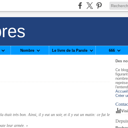
res
Nombre
Le livre de la Parole
666
Des n
Ce blog
figuran
nombre
représe
l'enten
Accueil
Créer u
Contact
Vis
la était très bon. Ainsi, il y eut un soir, et il y eut un matin: ce fut le
Depuis
toute leur armée. »
Recher