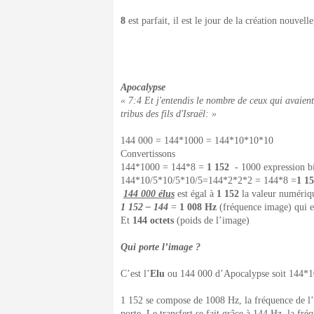
8
est parfait, il est le jour de la création nouvell
Apocalypse
« 7:4 Et j'entendis le nombre de ceux qui avaien
tribus des fils d'Israël: »
144 000 = 144*1000 = 144*10*10*10
Convertissons
144*1000 = 144*8 =
1 152
- 1000 expression bi
144*10/5*10/5*10/5=144*2*2*2 = 144*8 =
1 1
144 000 élus
est égal à
1 152
la valeur numériqu
1 152 – 144
=
1 008 Hz
(fréquence image) qui e
Et
144 octets
(poids de l’image)
Qui porte l’image ?
C’est l’
Elu
ou 144 000 d’Apocalypse soit 144*
1 152 se compose de 1008 Hz, la fréquence de l’im
porte. Le transfert se fait grâce à 144 Hz, la fré