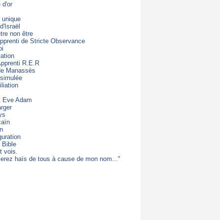
d'or
 unique
d'Israël
être non être
apprenti de Stricte Observance
oi
ation
Apprenti R.E.R
 de Manassès
 simulée
liation
t Eve Adam
rger
ys
caïn
on
guration
 Bible
t vois.
erez haïs de tous à cause de mon nom..."