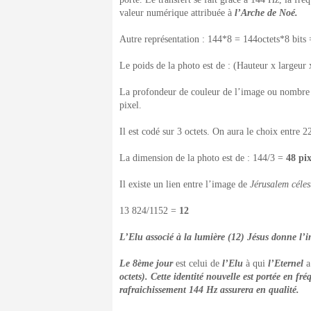
valeur numérique attribuée à
l’Arche de Noé.
Autre représentation : 144*8 = 144octets*8 bits 
Le poids de la photo est de : (Hauteur x largeu
La profondeur de couleur de l’image ou nombre de
pixel.
Il est codé sur 3 octets. On aura le choix entre 2
La dimension de la photo est de : 144/3 =
48 pi
Il existe un lien entre l’image de
Jérusalem céles
13 824/1152 =
12
L’Elu associé à la lumière (12) Jésus donne l’
Le 8
ème
jour
est celui de
l’Elu
à qui
l’Eternel
a
octets). Cette identité nouvelle est portée en f
rafraichissement 144 Hz assurera en qualité.