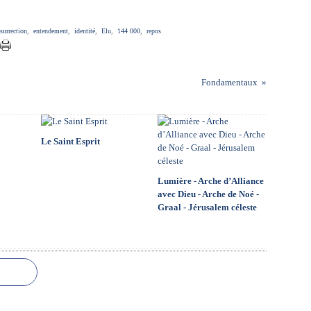
ésurrection
,
entendement
,
identité
,
Elu
,
144 000
,
repos
Fondamentaux
Le Saint Esprit
Lumière - Arche d’Alliance
avec Dieu - Arche de Noé -
Graal - Jérusalem céleste