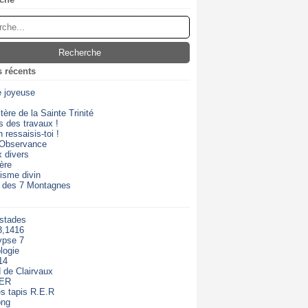
s récents
e joyeuse
ère de la Sainte Trinité
s des travaux !
 ressaisis-toi !
 Observance
 divers
ère
isme divin
 des 7 Montagnes
 stades
3,1416
ypse 7
logie
14
 de Clairvaux
RER
s tapis R.E.R
ong