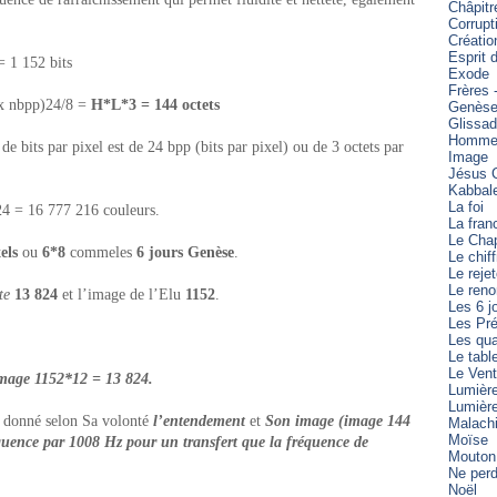
Châpitr
Corrupt
Créatio
Esprit 
= 1 152 bits
Exode
Frères 
r x nbpp)24/8 =
H*L*3 = 144 octets
Genès
Glissa
Homme 
 bits par pixel est de 24 bpp (bits par pixel) ou de 3 octets par
Image
Jésus C
Kabbal
La foi
24
= 16 777 216 couleurs.
La fran
Le Cha
xels
ou
6*8
commeles
6 jours Genèse
.
Le chiff
Le reje
Le reno
te
13 824
et l’image de l’Elu
1152
.
Les 6 j
Les Pré
Les qua
Le tabl
Le Vent
image 1152*12 = 13 824.
Lumièr
Lumièr
 donné selon Sa volonté
l’entendement
et
Son image (image 144
Malach
Moïse
réquence par 1008 Hz pour un transfert que la fréquence de
Mouton
Ne perd
Noël