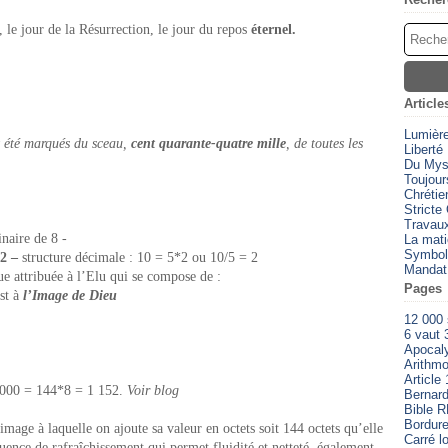
e, le jour de la Résurrection, le jour du repos
éternel.
Article
Lumièr
t été marqués du sceau,
cent quarante-quatre mille
, de toutes les
Liberté
Du Myst
Toujour
Chrétien
Stricte
Travaux
naire de 8 -
La mati
Symbol
52 –
structure décimale : 10 = 5*2 ou 10/5 = 2
Mandat
e attribuée à l’Elu qui se compose de :
Pages
st à
l’Image de Dieu
12 000
6 vaut 
Apocal
Arithmo
Article 
1000 = 144*8 = 1 152.
Voir blog
Bernard
Bible 
Bordure
age à laquelle on ajoute sa valeur en octets soit 144 octets qu’elle
Carré l
quence de rafraîchissement qui permet fluidité et netteté, également