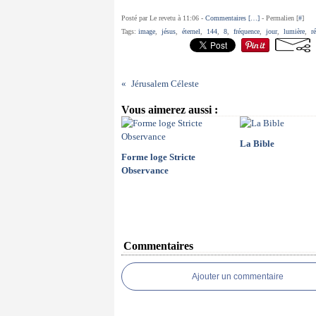
Posté par Le revetu à 11:06 -
Commentaires [
…
]
- Permalien [
#
]
Tags:
image
,
jésus
,
éternel
,
144
,
8
,
fréquence
,
jour
,
lumière
,
r
Jérusalem Céleste
Vous aimerez aussi :
La Bible
Forme loge Stricte
Observance
Commentaires
Ajouter un commentaire