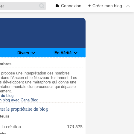
Connexion
+
Créer mon blog
Divers
En Vérité
ombres
 propose une interprétation des nombres
t dans l'Ancien et le Nouveau Testament. Les
s développent une métaphore qui donne une
ntation mentale d'un processus qui dépasse
dement.
 du blog
n blog avec CanalBlog
er le propriétaire du blog
iteurs
 la création
173 575
che