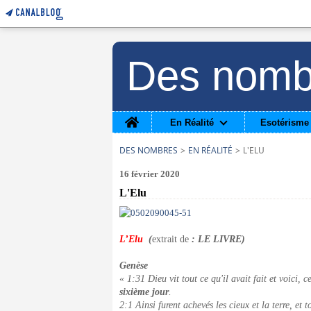
Des nomb
Home
En Réalité
Esotérisme
DES NOMBRES
>
EN RÉALITÉ
>
L'ELU
16 février 2020
L'Elu
L’Elu
(
extrait de
: LE LIVRE)
Genèse
« 1:31 Dieu vit tout ce qu'il avait fait et voici, ce
sixième jour
.
2:1 Ainsi furent achevés les cieux et la terre, et 