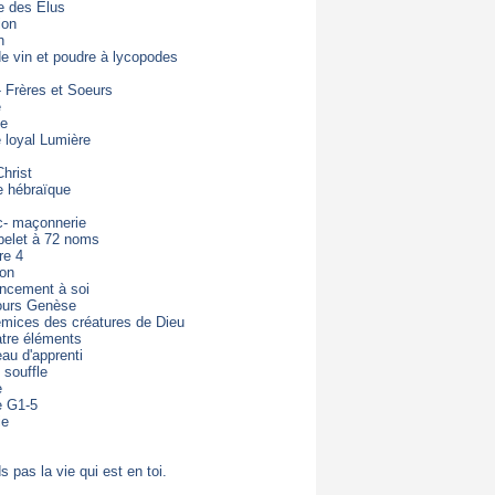
e des Elus
ion
n
de vin et poudre à lycopodes
- Frères et Soeurs
e
de
loyal Lumière
hrist
e hébraïque
c- maçonnerie
pelet à 72 noms
re 4
ton
ncement à soi
ours Genèse
mices des créatures de Dieu
tre éléments
eau d'apprenti
 souffle
e
e G1-5
ie
s pas la vie qui est en toi.