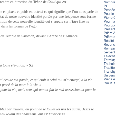
 rendre en direction du
Trône
de
Celui qui est
.
Nombre 
PC
Pensée
le en pixels et poids en octets) ce qui signifie que l’on nous parle de
Peuple 
tat de notre nouvelle identité portée par une fréquence sous forme
Pierre 
tion de cette nouvelle identité qui s’appuie sur l’
Etre
fixé ne
Pour l’
Pourqu
dans les formes de l’ego.
Présent
Prière 
t du Temple de Salomon, devant l’Arche de l’Alliance.
Prière
Réalité
Réconci
Romain
Serpen
Télécha
Tétrakt
Thubal
à toute élévation. »
S.I
Traditi
Transfi
Univers
Viens e
qui écoute ma parole, et qui croit à celui qui m'a envoyé, a la vie
"Vous s
t passé de la mort à la vie. »
 pour la vie, mais ceux qui auront fait le mal ressusciteront pour le
blés par milliers, au point de se fouler les uns les autres, Jésus se
 du levain des pharisiens, qui est l'hypocrisie.