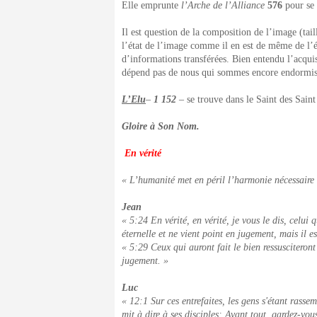
Elle emprunte
l’Arche de l’Alliance
576
pour se
Il est question de la composition de l’image (tail
l’état de l’image comme il en est de même de l’é
d’informations transférées. Bien entendu l’acquisi
dépend pas de nous qui sommes encore endormis 
L’Elu
–
1 152
– se trouve dans le Saint des Sain
Gloire à Son Nom.
En vérité
« L’humanité met en péril l’harmonie nécessaire 
Jean
« 5:24 En vérité, en vérité, je vous le dis, celui 
éternelle et ne vient point en jugement, mais il es
« 5:29 Ceux qui auront fait le bien ressusciteront
jugement. »
Luc
« 12:1 Sur ces entrefaites, les gens s'étant rassem
mit à dire à ses disciples: Avant tout, gardez-vous