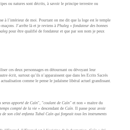
ipes ou natures sont décrits, à savoir le principe terrestre ou
sse à l’intérieur de moi. Pourtant on me dit que la loge est le temple
maçons. J’arrête là et je reviens à
Phaleg
«
fondateur des bonnes
aleg
pour être qualifié de fondateur et que par son nom je peux
iliser ces deux personnages en détournant ou dévoyant leur
autre écrit, surtout qu’ils n’apparaissent que dans les Ecrits Sacrés
actualisation comme le pense le judaïsme libéral actuel grandissant.
u seras apporté de Caïn
", "
coulant de Caïn"
et non « maitre du
 temps compté de la vie
» descendant de
Caïn
. Il passe pour avoir
la de son côté enfanta Tubal Caïn
qui forgeait tous les instruments