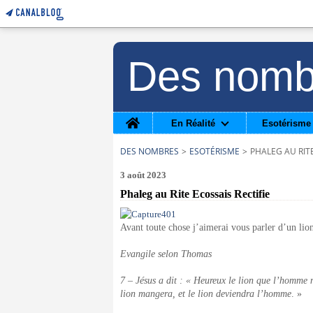
Des nomb
Home
En Réalité
Esotérisme
DES NOMBRES
>
ESOTÉRISME
>
PHALEG AU RITE
3 août 2023
Phaleg au Rite Ecossais Rectifie
Avant toute chose j’aimerai vous parler d’un lio
Evangile selon Thomas
7 – Jésus a dit : « Heureux le lion que l’homme
lion mangera, et le lion deviendra l’homme
. »