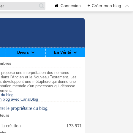
Connexion
+
Créer mon blog
Divers
En Vérité
ombres
 propose une interprétation des nombres
t dans l'Ancien et le Nouveau Testament. Les
s développent une métaphore qui donne une
ntation mentale d'un processus qui dépasse
dement.
 du blog
n blog avec CanalBlog
er le propriétaire du blog
iteurs
 la création
173 571
che