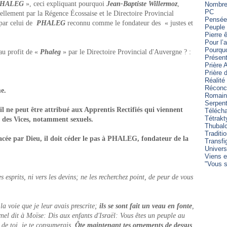
HALEG
», ceci expliquant pourquoi
Jean-Baptiste Willermoz
,
Nombre 
PC
iellement par la Régence Écossaise et le Directoire Provincial
Pensée
par celui de
PHALEG
reconnu comme le fondateur des « justes et
Peuple 
Pierre 
Pour l’
Pourqu
s au profit de «
Phaleg
» par le Directoire Provincial d'Auvergne ? :
Présent
Prière 
Prière
Réalité
Réconci
e.
Romain
Serpen
 il ne peut être attribué aux Apprentis Rectifiés qui viennent
Télécha
Tétrakt
 des Vices, notamment sexuels.
Thubal
Traditi
acée par Dieu, il doit céder le pas à PHALEG, fondateur de la
Transfi
Univers
Viens e
"Vous s
 esprits, ni vers les devins; ne les recherchez point, de peur de vous
la voie que je leur avais prescrite;
ils se sont fait un veau en fonte
,
ernel dit à Moïse: Dis aux enfants d'Israël: Vous êtes un peuple au
 de toi, je te consumerais.
Ôte maintenant tes ornements de dessus