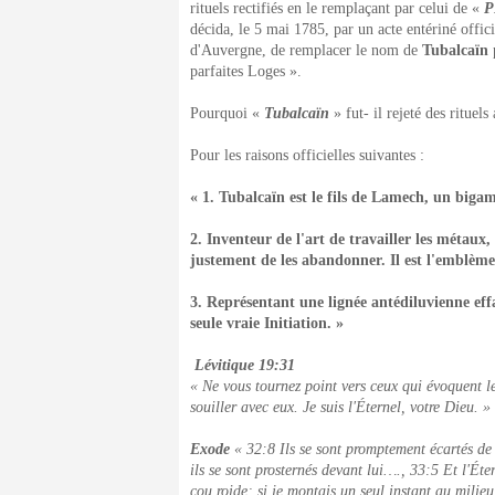
rituels rectifiés en le remplaçant par celui de «
P
décida, le 5 mai 1785, par un acte entériné offic
d'Auvergne, de remplacer le nom de
Tubalcaïn
parfaites Loges ».
Pourquoi «
Tubalcaïn
» fut- il rejeté des rituel
Pour les raisons officielles suivantes :
« 1. Tubalcaïn est le fils de Lamech, un bigam
2. Inventeur de l'art de travailler les métaux,
justement de les abandonner. Il est l'emblème
3. Représentant une lignée antédiluvienne eff
seule vraie Initiation. »
Lévitique 19:31
« Ne vous tournez point vers ceux qui évoquent les
souiller avec eux. Je suis l'Éternel, votre Dieu. »
Exode
« 32:8 Ils se sont promptement écartés de 
ils se sont prosternés devant lui…., 33:5 Et l'Ét
cou roide; si je montais un seul instant au milieu