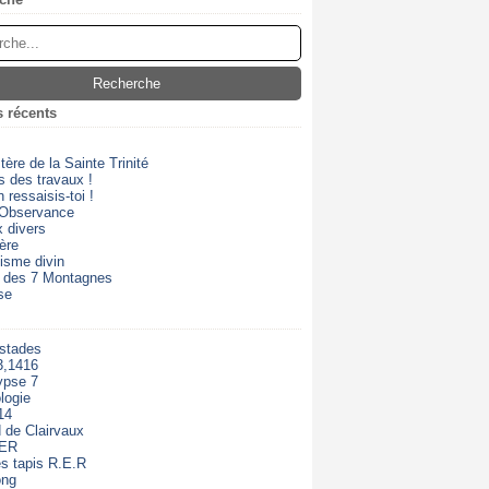
s récents
ère de la Sainte Trinité
s des travaux !
 ressaisis-toi !
 Observance
 divers
ère
isme divin
 des 7 Montagnes
se
 stades
3,1416
ypse 7
logie
14
 de Clairvaux
RER
s tapis R.E.R
ong