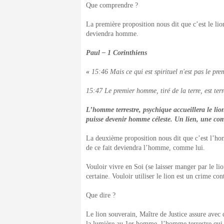
Que comprendre ?
La première proposition nous dit que c’est le li
deviendra homme.
Paul – 1 Corinthiens
«
15:46 Mais ce qui est spirituel n'est pas le premi
15:47 Le premier homme, tiré de la terre, est ter
L’homme terrestre, psychique accueillera le lio
puisse devenir homme céleste. Un lien, une com
La deuxième proposition nous dit que c’est l’hom
de ce fait deviendra l’homme, comme lui.
Vouloir vivre en Soi (se laisser manger par le li
certaine. Vouloir utiliser le lion est un crime con
Que dire ?
Le lion souverain, Maître de Justice assure avec 
la lumière au 1
er
homme, l’homme terrestre qui 