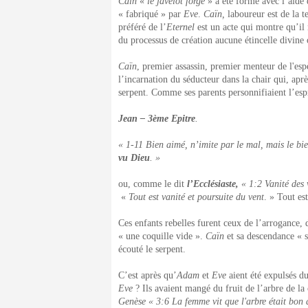
Caïn
«
le javelot forgé
» a été formé avec l’aide
« fabriqué » par
Eve
.
Caïn,
laboureur est de la t
préféré de l’
Eternel
est un acte qui montre qu’il
du processus de création aucune étincelle divine 
Caïn
, premier assassin, premier menteur de l'esp
l’incarnation du séducteur dans la chair qui, apr
serpent. Comme ses parents personnifiaient l’esp
Jean – 3
ème
Epitre
.
« 1-11 Bien aimé, n’imite par le mal, mais le bien
vu Dieu
. »
ou, comme le dit
l’Ecclésiaste,
« 1:2 Vanité des v
«
Tout est vanité et poursuite du vent
. » Tout es
Ces enfants rebelles furent ceux de l’arrogance, 
« une coquille vide ».
Caïn
et sa descendance « se
écouté le serpent.
C’est après qu’
Adam
et
Eve
aient été expulsés d
Eve
? Ils avaient mangé du fruit de l’arbre de l
Genèse « 3:6 La femme vit que l'arbre était bon à