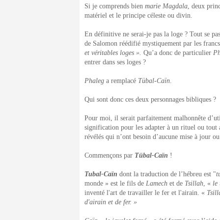
Si je comprends bien
marie Magdala
, deux princ
matériel et le principe céleste ou divin.
En définitive ne serai-je pas la loge ? Tout se pa
de Salomon réédifié mystiquement par les francs-
et véritables loges ».
Qu’a donc de particulier
Ph
entrer dans ses loges ?
Phaleg
a remplacé
Tübal-Caïn
.
Qui sont donc ces deux personnages bibliques ?
Pour moi, il serait parfaitement malhonnête d’ut
signification pour les adapter à un rituel ou tout 
révélés qui n’ont besoin d’aucune mise à jour ou 
Commençons par
Tübal-Caïn
!
Tubal-Caïn
dont la traduction de l’hébreu est "
t
monde » est le fils de
Lamech
et de
Tsillah
, «
le
inventé l'art de travailler le fer et l'airain. «
Tsil
d'airain et de fer. »