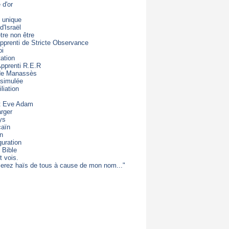
d'or
 unique
d'Israël
être non être
apprenti de Stricte Observance
oi
ation
Apprenti R.E.R
 de Manassès
 simulée
liation
t Eve Adam
rger
ys
caïn
on
guration
 Bible
t vois.
erez haïs de tous à cause de mon nom..."