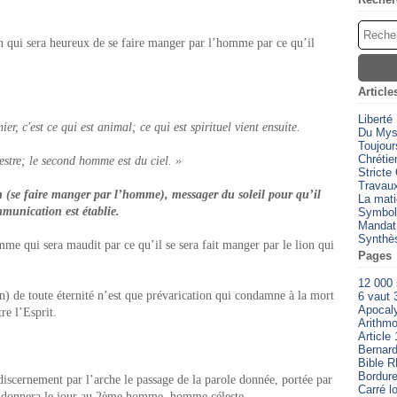
on qui sera heureux de se faire manger par l’homme par ce qu’il
Article
Liberté
er, c'est ce qui est animal; ce qui est spirituel vient ensuite.
Du Myst
Toujour
Chrétien
restre; le second homme est du ciel. »
Stricte
Travaux
n (se faire manger par l’homme), messager du soleil pour qu’il
La mati
munication est établie.
Symbol
Mandat
Synthè
me qui sera maudit par ce qu’il se sera fait manger par le lion qui
Pages
12 000
on) de toute éternité n’est que prévarication qui condamne à la mort
6 vaut 
Apocal
tre l’Esprit.
Arithmo
Article 
Bernard
Bible 
Bordure
discernement par l’arche le passage de la parole donnée, portée par
Carré l
donnera le jour au 2
ème
homme, homme céleste.