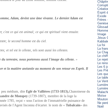
Châpitr
Corrupt
Créatio
Esprit 
Exode
r homme, Adam, devint une âme vivante. Le dernier Adam est
Frères 
Genès
Glissa
Homme 
, c'est ce qui est animal; ce qui est spirituel vient ensuite.
Image
Jésus C
restre; le second homme est du ciel.
Kabbal
La foi
La fran
res; et tel est le céleste, tels sont aussi les célestes.
Le Cha
Le chiff
du terrestre, nous porterons aussi l'image du céleste.
»
Le reje
Le reno
Les 6 j
er et la matière anéantie au moment de son retour en Esprit. Il
Les Pré
Les qua
Le tabl
Le Vent
Lumièr
Lumièr
n peu médium, dite
Eglé de Vallières (1733-1813),
Chanoinesse du
Malach
Moïse
exandre de Monspey
(1739-1807), membre de la loge la
Mouton
nnée 1785, reçut « sous l'action de l'immatérielle puissance de
Ne perd
 avisés de l'Agent Inconnu d'écarter. le nom de «
Tubalcaïn
» des
Noël