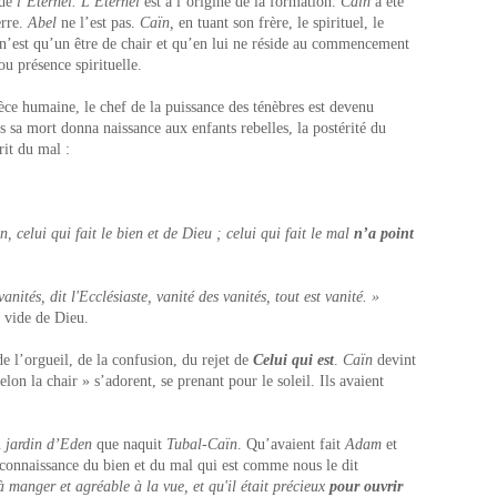
 de
l’Eternel.
L’Eternel
est à l’origine de la formation.
Caïn
a été
erre.
Abel
ne l’est pas.
Caïn,
en tuant son frère, le spirituel, le
 n’est qu’un être de chair et qu’en lui ne réside au commencement
ou présence spirituelle.
èce humaine, le chef de la puissance des ténèbres est devenu
ès sa mort donna naissance aux enfants rebelles, la postérité du
rit du mal :
, celui qui fait le bien et de Dieu ; celui qui fait le mal
n’a point
anités, dit l'Ecclésiaste, vanité des vanités, tout est vanité. »
t vide de Dieu.
de l’orgueil, de la confusion, du rejet de
Celui qui est
.
Caïn
devint
lon la chair » s’adorent, se prenant pour le soleil. Ils avaient
u
jardin d’Eden
que naquit
Tubal-Caïn
. Qu’avaient fait
Adam
et
a connaissance du bien et du mal qui est comme nous le dit
 manger et agréable à la vue, et qu'il était précieux
pour ouvrir