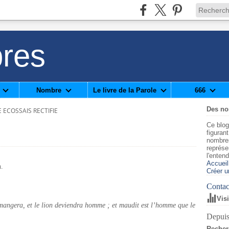
res
Nombre
Le livre de la Parole
666
Des n
 ECOSSAIS RECTIFIE
Ce blog
figuran
nombre
représe
l'enten
Accueil
n.
Créer u
Contact
Vis
 mangera, et le lion deviendra homme ; et maudit est l’homme que le
Depuis
Recher