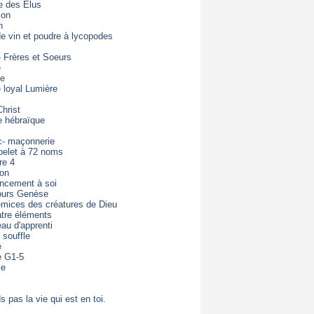
e des Elus
ion
n
de vin et poudre à lycopodes
- Frères et Soeurs
e
de
loyal Lumière
hrist
e hébraïque
c- maçonnerie
pelet à 72 noms
re 4
ton
ncement à soi
ours Genèse
mices des créatures de Dieu
tre éléments
eau d'apprenti
 souffle
e
e G1-5
ie
s pas la vie qui est en toi.