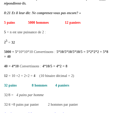
répondirent-ils.
8:21 Et il leur dit: Ne comprenez-vous pas encore? »
5 pains
5000 hommes
12 paniers
5
= n est une puissance de 2 :
5
2
=
32
5000 = 5
*10*10*10
Convertissons :
5*10/5*10/5*10/5 = 5*2*2*2 = 5*8
= 40
40 = 4*10
Convertissons :
4*10/5 = 4*2 = 8
12
= 10 +2 = 2+2 =
4
(10 binaire décimal = 2)
32 pains 8 hommes 4 paniers
32/8 =
4 pains par homme
32/4 =8 pains par panier 2 hommes par panier