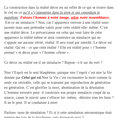
La construction dans la réalité décor est un reflet de ce qui se trouve dans
le ciel en ce
qu’il s’y’apparente dans la terre et qui cependant le
manifeste
.
Faisons l'homme à notre image,
selon
notre ressemblance
,
Est-ce un simulacre ? Non, car l’apparence renvoie à une réalité sous-
jacente mais sans prétendre valoir pour cette réalité elle- même. C’est
une réalité décor. Le prévaricateur est celui qui veut faire de cette
apparence la réalité même et ainsi construire un simulacre qui ne
s’appuie sur aucune vérité, réalité. Il sera voué par interdit. Le décor est
réalité. Qu’est - ce que cette réalité ? Elle est réalité pour
« l’homme
animal
» et décor pour «
l’homme céleste
».
Ce décor ou réalité est-il un simulacre ? Repose –t-il sur du vert ?
Nier l’Esprit est le seul blasphème, puisque nier l’esprit c’est nier la Vie
donnée par
Celui qui est.
Nier la Vie c’est reconnaitre la mort comme la
seule vie véritable, celle qui se transmet par reproduction de génération
en génération. C’est glorifier la mort, abomination de la désolation.
L’homme terrestre peut- il construire son propre simulacre coupé de sa
source, casser le miroir sans s’effacer lui- même, détruire tous les liens ?
Il ne le peut. Il se condamne à mort.
Parlons- nous de simulation ? Et si à cette simulation astronomique était
intégré des lois de la biochimie, cela donnerait quoi ?