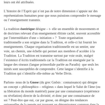
leurs ont été attribuées.
L’histoire de l’Esprit qui n’est pas de notre dimension s’appuie sur des
représentations humaines pour que nous puissions comprendre le message
ou l’enseignement transmis.
La tradition
ésotérique
désigne – t- elle un ensemble de mouvements et
de doctrines relevant d'un enseignement élitiste caché, souvent accessible
par l'intermédiaire d'une « initiation » ? Toute organisation
traditionnelle a son origine dans la Tradition, et celle-ci lui fournit les
enseignements. Chaque organisation traditionnelle est un sentier, une
voie, un chemin, une échelle qui permet aux membres d’accéder à la
Tradition. La Tradition est transmise surtout par voie orale, malgré
l’existence d’écrits traditionnels car la Tradition est enseignée par la
langue des oiseaux (langue primordiale parlée au Paradis) que seuls les
initiés sont susceptibles de comprendre. Cette langue s’identifie à la
Tradition qui s’identifie elle-même au Verbe Divin.
Parlons- nous de la
Gnose
(du grec Gnôsis : connaissance) qui désigne
un concept « philosophico – religieux » dans lequel le Salut de l'âme (ou
sa libération du monde matériel) passe par une connaissance (expérience
ou révélation) directe de la divinité, et donc par une connaissance de
soi ? Peut-être que oui, car par gnose, on désigne des tendances
universelles de la pensée qui trouvent un dénominateur commun dans la