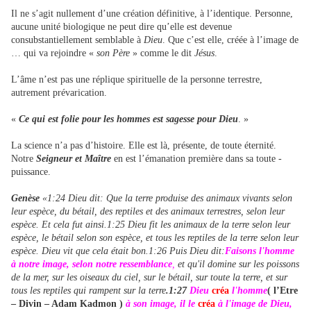
Il ne s’agit nullement d’une création définitive, à l’identique. Personne,
aucune unité biologique ne peut dire qu’elle est devenue
consubstantiellement semblable à
Dieu
. Que c’est elle, créée à l’image de
… qui va rejoindre «
son Père
» comme le dit
Jésus
.
L’âme n’est pas une réplique spirituelle de la personne terrestre,
autrement prévarication.
«
Ce qui est folie pour les hommes est sagesse pour Dieu
. »
La science n’a pas d’histoire. Elle est là, présente, de toute éternité.
Notre
Seigneur et Maître
en est l’émanation première dans sa toute -
puissance.
Genèse
«1:24 Dieu dit: Que la terre produise des animaux vivants selon
leur espèce, du bétail, des reptiles et des animaux terrestres, selon leur
espèce. Et cela fut ainsi.1:25 Dieu fit les animaux de la terre selon leur
espèce, le bétail selon son espèce, et tous les reptiles de la terre selon leur
espèce. Dieu vit que cela était bon.1:26 Puis Dieu dit:
Faisons l'homme
à notre image, selon notre ressemblance
,
et qu'il domine sur les poissons
de la mer, sur les oiseaux du ciel, sur le bétail, sur toute la terre, et sur
tous les reptiles qui rampent sur la terre
.1:27
Dieu
créa
l'homme
( l’Etre
– Divin – Adam Kadmon )
à son image, il le
créa
à l'image de Dieu,