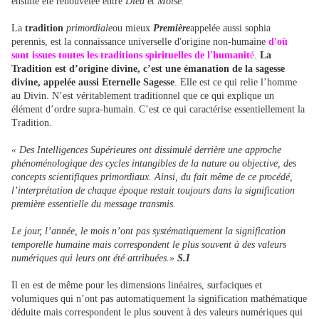
ensuite été renouvelée entre
Dieu
et
Moïse.
La
tradition
primordiale
ou mieux
Première
appelée aussi sophia
perennis, est la connaissance universelle d'origine non-humaine
d'où
sont issues toutes les traditions spirituelles de l'humanit
é
.
La
Tradition est d’origine divine, c’est une émanation de la sagesse
divine, appelée aussi Eternelle Sagesse
. Elle est ce qui relie l’homme
au Divin. N’est véritablement traditionnel que ce qui explique un
élément d’ordre supra-humain. C’est ce qui caractérise essentiellement la
Tradition.
« Des Intelligences Supérieures ont dissimulé derrière une approche
phénoménologique des cycles intangibles de la nature ou objective, des
concepts scientifiques primordiaux. Ainsi, du fait même de ce procédé,
l’interprétation de chaque époque restait toujours dans la signification
première essentielle du message transmis.
Le jour, l’année, le mois n’ont pas systématiquement la signification
temporelle humaine mais correspondent le plus souvent à des valeurs
numériques qui leurs ont été attribuées.»
S.I
Il en est de même pour les dimensions linéaires, surfaciques et
volumiques qui n’ont pas automatiquement la signification mathématique
déduite mais correspondent le plus souvent à des valeurs numériques qui