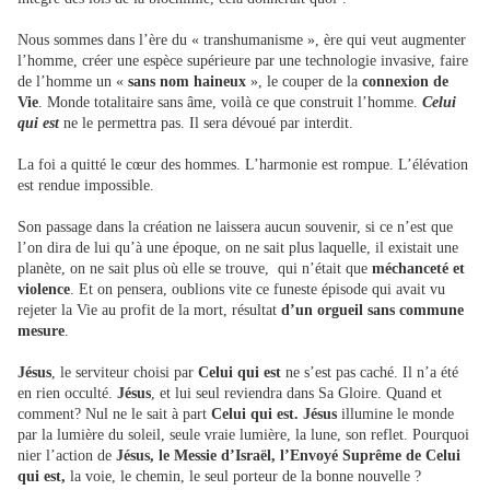
Nous sommes dans l’ère du « transhumanisme », ère qui veut augmenter
l’homme, créer une espèce supérieure par une technologie invasive, faire
de l’homme un «
sans nom haineux
», le couper de la
connexion de
Vie
. Monde totalitaire sans âme, voilà ce que construit l’homme.
Celui
qui est
ne le permettra pas. Il sera dévoué par interdit.
La foi a quitté le cœur des hommes. L’harmonie est rompue. L’élévation
est rendue impossible.
Son passage dans la création ne laissera aucun souvenir, si ce n’est que
l’on dira de lui qu’à une époque, on ne sait plus laquelle, il existait une
planète, on ne sait plus où elle se trouve, qui n’était que
méchanceté et
violence
. Et on pensera, oublions vite ce funeste épisode qui avait vu
rejeter la Vie au profit de la mort, résultat
d’un orgueil sans commune
mesure
.
Jésus
, le serviteur choisi par
Celui qui est
ne s’est pas caché. Il n’a été
en rien occulté.
Jésus
, et lui seul reviendra dans Sa Gloire. Quand et
comment? Nul ne le sait à part
Celui qui est. Jésus
illumine le monde
par la lumière du soleil, seule vraie lumière, la lune, son reflet. Pourquoi
nier l’action de
Jésus, le Messie d’Israël, l’Envoyé Suprême de Celui
qui est,
la voie, le chemin, le seul porteur de la bonne nouvelle ?