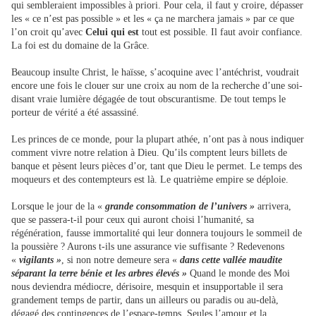
qui sembleraient impossibles à priori. Pour cela, il faut y croire, dépasser
les « ce n’est pas possible » et les « ça ne marchera jamais » par ce que
l’on croit qu’avec
Celui qui est
tout est possible. Il faut avoir confiance.
La foi est du domaine de la Grâce.
Beaucoup insulte Christ, le haïsse, s’acoquine avec l’antéchrist, voudrait
encore une fois le clouer sur une croix au nom de la recherche d’une soi-
disant vraie lumière dégagée de tout obscurantisme. De tout temps le
porteur de vérité a été assassiné.
Les princes de ce monde, pour la plupart athée, n’ont pas à nous indiquer
comment vivre notre relation à Dieu. Qu’ils comptent leurs billets de
banque et pèsent leurs pièces d’or, tant que Dieu le permet. Le temps des
moqueurs et des contempteurs est là. Le quatrième empire se déploie.
Lorsque le jour de la «
grande consommation de l’univers »
arrivera,
que se passera-t-il pour ceux qui auront choisi l’humanité, sa
régénération, fausse immortalité qui leur donnera toujours le sommeil de
la poussière ? Aurons t-ils une assurance vie suffisante ? Redevenons
«
vigilants »
, si non notre demeure sera «
dans cette vallée maudite
séparant la terre bénie et les arbres élevés »
Quand le monde des Moi
nous deviendra médiocre, dérisoire, mesquin et insupportable il sera
grandement temps de partir, dans un ailleurs ou paradis ou au-delà,
dégagé des contingences de l’espace-temps. Seules l’amour et la