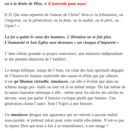
est à la droite de Dieu,
et
il intercède pour nous
!
8:35 Qui nous séparera de l'amour de Christ? Sera-ce la tribulation, ou
l'angoisse, ou la persécution, ou la faim, ou la nudité, ou le péril, ou
l'épée? »
La foi a quitté le cœur des hommes. L’élévation ne se fait plus.
L’humanité et Son Eglise sont devenues « un cloaque d’impureté »
L’âme céleste possède sa propre conscience, une mémoire indépendante
et des pensées distinctes de l’intellect.
Le temps biblique, temps de l’Ame, est celui des faits spirituels dégagés
de l’historicité linéaire matérielle des causes et effets qui par ailleurs
n’est
qu’illusion virtuelle, simulacre
, car elle n’évolue que dans un
schéma image pré- établi ou tout est là en même temps. Du fait même de
la nature humaine identique à elle - même pour les siècles des siècles ne
devons- nous pas parler d’histoire cyclique plutôt que linéaire. Une
génération chasse l’autre. Seul l’Esprit a une histoire.
Un
simulacre
désigne une apparence qui ne renvoie à aucune réalité
sous-jacente, et prétend valoir pour cette réalité elle-même. N’est-ce pas
là rejeter Dieu qui nous a fait à sa ressemblance, à son image ?