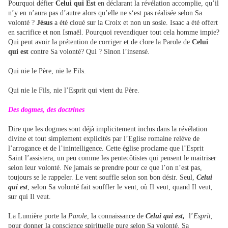
Pourquoi défier
Celui qui Est
en déclarant la révélation accomplie, qu’il
n’y en n’aura pas d’autre alors qu’elle ne s‘est pas réalisée selon Sa
volonté ?
Jésus
a été cloué sur la Croix et non un sosie. Isaac a été offert
en sacrifice et non Ismaël. Pourquoi revendiquer tout cela homme impie?
Qui peut avoir la prétention de corriger et de clore la Parole de
Celui
qui est
contre Sa volonté? Qui ? Sinon l’insensé.
Qui nie le Père, nie le Fils.
Qui nie le Fils, nie l’Esprit qui vient du Père.
Des dogmes, des doctrines
Dire que les dogmes sont déjà implicitement inclus dans la révélation
divine et tout simplement explicités par l’Eglise romaine relève de
l’arrogance et de l’inintelligence. Cette église proclame que l’Esprit
Saint l’assistera, un peu comme les pentecôtistes qui pensent le maitriser
selon leur volonté. Ne jamais se prendre pour ce que l’on n’est pas,
toujours se le rappeler. Le vent souffle selon son bon désir. Seul,
Celui
qui est
, selon Sa volonté fait souffler le vent, où Il veut, quand Il veut,
sur qui Il veut.
La Lumière porte la
Parole
, la connaissance de
Celui qui est,
l’
Esprit
,
pour donner la conscience spirituelle pure selon Sa volonté, Sa