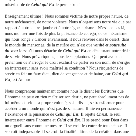
miséricorde de
Celui qui Est
le permettront.
Enseignement ultime ! Nous sommes victime de notre propre nature, de
notre méchanceté, de notre violence. Nous n’organisons notre vie que par
rapport à notre entre- jambe et à notre égocentrisme. N’est- ce pas là,
nous montrer une fois de plus la puissance de cet ego, de ce mécanisme
qui nous ronge ? Cancer envahissant, il nous renvoie dans le désert, dans
le monde du mensonge, de la matière qui n’est que
vanité et poursuite
du vent
lorsqu’il nous détache de
Celui qui Est
en dénaturant notre désir
de servir. Nous prévariquons, nous le supplantons. Qui peut avoir la
prétention de s’arroger le droit exclusif de parler en son nom, de s’ériger
en intercesseur sans avoir maîtrisé sa condition ? Nous risquerions de
servir en fait un faux dieu, dieu de vengeance et de haine, car
Celui qui
Est
, est Amour.
Nous comprenons maintenant comme nous le disent les Ecritures que
l’homme ne peut en rien maîtriser son destin, ne peut absolument pas de
lui-même et selon sa propre volonté, soi - disant, se transformer pour
accéder à un monde qui n’est pas de sa nature. Il nie en permanence
l’existence et la puissance de
Celui qui Est
.
Il rejette
Chris
t, le seul
intercesseur entre l’homme et
Celui qui Est
. Il se prend pour Dieu dans
un orgueil sans commune mesure. Il se croit le centre de toute chose. Il
se croit indépassable. Il se croit la finalité ultime de la création dans une