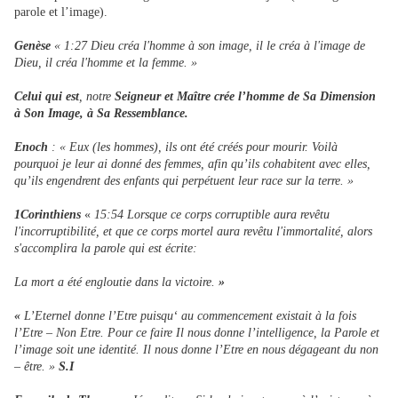
parole et l’image).
Genèse
« 1:27 Dieu créa l'homme à son image, il le créa à l'image de
Dieu, il créa l'homme et la femme. »
Celui qui est
, notre
Seigneur et Maître
crée l’homme de Sa Dimension
à Son Image, à Sa Ressemblance.
Enoch
: « Eux (les hommes), ils ont été créés pour mourir. Voilà
pourquoi je leur ai donné des femmes, afin qu’ils cohabitent avec elles,
qu’ils engendrent des enfants qui perpétuent leur race sur la terre. »
1Corinthiens
«
15:54 Lorsque ce corps corruptible aura revêtu
l'incorruptibilité, et que ce corps mortel aura revêtu l'immortalité, alors
s'accomplira la parole qui est écrite:
La mort a été engloutie dans la victoire.
»
«
L’Eternel donne l’Etre puisqu‘ au commencement existait à la fois
l’Etre – Non Etre. Pour ce faire Il nous donne l’intelligence, la Parole et
l’image soit une identité. Il nous donne l’Etre en nous dégageant du non
– être. »
S.I