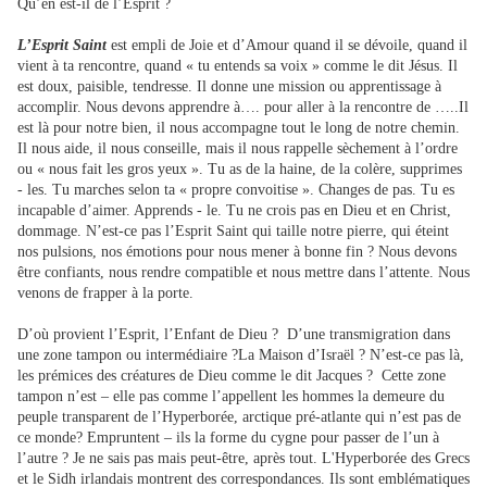
Qu’en est-il de l’Esprit ?
L’Esprit Saint
est empli de Joie et d’Amour quand il se dévoile, quand il
vient à ta rencontre, quand « tu entends sa voix » comme le dit Jésus. Il
est doux, paisible, tendresse. Il donne une mission ou apprentissage à
accomplir. Nous devons apprendre à…. pour aller à la rencontre de …..Il
est là pour notre bien, il nous accompagne tout le long de notre chemin.
Il nous aide, il nous conseille, mais il nous rappelle sèchement à l’ordre
ou « nous fait les gros yeux ». Tu as de la haine, de la colère, supprimes
- les. Tu marches selon ta « propre convoitise ». Changes de pas. Tu es
incapable d’aimer. Apprends - le. Tu ne crois pas en Dieu et en Christ,
dommage. N’est-ce pas l’Esprit Saint qui taille notre pierre, qui éteint
nos pulsions, nos émotions pour nous mener à bonne fin ? Nous devons
être confiants, nous rendre compatible et nous mettre dans l’attente. Nous
venons de frapper à la porte.
D’où provient l’Esprit, l’Enfant de Dieu ? D’une transmigration dans
une zone tampon ou intermédiaire ?La Maison d’Israël ? N’est-ce pas là,
les prémices des créatures de Dieu comme le dit Jacques ? Cette zone
tampon n’est – elle pas comme l’appellent les hommes la demeure du
peuple transparent de l’Hyperborée, arctique pré-atlante qui n’est pas de
ce monde? Empruntent – ils la forme du cygne pour passer de l’un à
l’autre ? Je ne sais pas mais peut-être, après tout. L'Hyperborée des Grecs
et le Sidh irlandais montrent des correspondances. Ils sont emblématiques