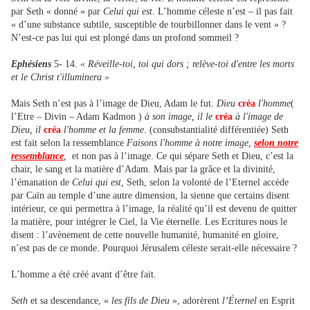
par Seth « donné » par
Celui qui est
. L’homme céleste n’est – il pas fait
« d’une substance subtile, susceptible de tourbillonner dans le vent » ?
N’est-ce pas lui qui est plongé dans un profond sommeil ?
Ephésiens
5- 14.
« Réveille-toi, toi qui dors ; relève-toi d'entre les morts
et le Christ t'illuminera »
Mais Seth n’est pas à l’image de Dieu, Adam le fut.
Dieu
créa
l'homme
(
l’Etre – Divin – Adam Kadmon )
à son image, il le
créa
à l'image de
Dieu, il
créa
l'homme et la femme
. (consubstantialité différentiée) Seth
est fait selon la ressemblance
Faisons l'homme à notre image,
selon notre
ressemblance
,
et non pas à l’image. Ce qui sépare Seth et Dieu, c’est la
chair, le sang et la matière d’Adam. Mais par la grâce et la divinité,
l’émanation de
Celui qui est,
Seth, selon la volonté de l’Eternel accède
par Caïn au temple d’une autre dimension, la sienne que certains disent
intérieur, ce qui permettra à l’image, la réalité qu’il est devenu de quitter
la matière, pour intégrer le Ciel, la Vie éternelle. Les Ecritures nous le
disent : l’avènement de cette nouvelle humanité, humanité en gloire,
n’est pas de ce monde. Pourquoi Jérusalem céleste serait-elle nécessaire ?
L’homme a été créé avant d’être fait.
Seth
et sa descendance, «
les fils de Dieu
», adorèrent
l’Éternel
en Esprit