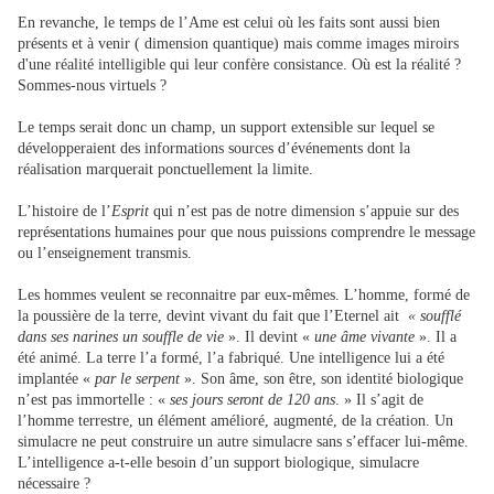
En revanche, le temps de l’Ame est celui où les faits sont aussi bien
présents et à venir ( dimension quantique) mais comme images miroirs
d'une réalité intelligible qui leur confère consistance. Où est la réalité ?
Sommes-nous virtuels ?
Le temps serait donc un champ, un support extensible sur lequel se
développeraient des informations sources d’événements dont la
réalisation marquerait ponctuellement la limite.
L’histoire de l’
Esprit
qui n’est pas de notre dimension s’appuie sur des
représentations humaines pour que nous puissions comprendre le message
ou l’enseignement transmis.
Les hommes veulent se reconnaitre par eux-mêmes. L’homme, formé de
la poussière de la terre, devint vivant du fait que l’Eternel ait
« soufflé
dans ses narines un souffle de vie
». Il devint «
une âme vivante
». Il a
été animé. La terre l’a formé, l’a fabriqué. Une intelligence lui a été
implantée «
par le serpent
». Son âme, son être, son identité biologique
n’est pas immortelle : «
ses jours seront de 120 ans
. » Il s’agit de
l’homme terrestre, un élément amélioré, augmenté, de la création. Un
simulacre ne peut construire un autre simulacre sans s’effacer lui-même.
L’intelligence a-t-elle besoin d’un support biologique, simulacre
nécessaire ?