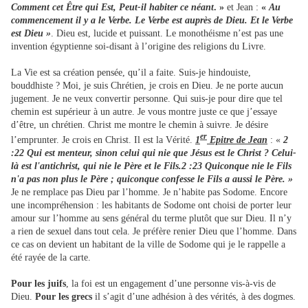
Comment cet Être qui Est, Peut-il habiter ce néant
. »
et Jean :
«
Au
commencement il y a le Verbe. Le Verbe est auprès de Dieu. Et le Verbe
est Dieu »
. Dieu est, lucide et puissant. Le monothéisme n’est pas une
invention égyptienne soi-disant à l’origine des religions du Livre.
La Vie est sa création pensée, qu’il a faite. Suis-je hindouiste,
bouddhiste ? Moi, je suis Chrétien, je crois en Dieu. Je ne porte aucun
jugement. Je ne veux convertir personne. Qui suis-je pour dire que tel
chemin est supérieur à un autre. Je vous montre juste ce que j’essaye
d’être, un chrétien. Christ me montre le chemin à suivre. Je désire
er
l’emprunter. Je crois en Christ. Il est la Vérité.
1
Epitre de Jean
: «
2
:22 Qui est menteur, sinon celui qui nie que Jésus est le Christ ? Celui-
là est l'antichrist, qui nie le Père et le Fils.2 :23 Quiconque nie le Fils
n'a pas non plus le Père ; quiconque confesse le Fils a aussi le Père. »
Je ne remplace pas Dieu par l’homme. Je n’habite pas Sodome. Encore
une incompréhension : les habitants de Sodome ont choisi de porter leur
amour sur l’homme au sens général du terme plutôt que sur Dieu. Il n’y
a rien de sexuel dans tout cela. Je préfère renier Dieu que l’homme. Dans
ce cas on devient un habitant de la ville de Sodome qui je le rappelle a
été rayée de la carte.
Pour les juifs
, la foi est un engagement d’une personne vis-à-vis de
Dieu.
Pour les grecs
il s’agit d’une adhésion à des vérités, à des dogmes.