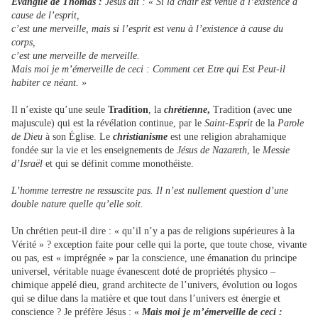
Evangile de Thomas :
Jésus dit : « Si la chair est venue à l’existence à
cause de l’esprit,
c’est une merveille, mais si l’esprit est venu à l’existence à cause du
corps,
c’est une merveille de merveille.
Mais moi je m’émerveille de ceci : Comment cet Etre qui Est Peut-il
habiter ce néant. »
Il n’existe qu’une seule
Tradition
, la
chrétienne
,
Tradition (avec une
majuscule) qui est la révélation continue, par le
Saint-Esprit
de la
Parole
de Dieu
à son Église. Le
christianisme
est une religion abrahamique
fondée sur la vie et les enseignements de
Jésus de Nazareth
, le
Messie
d’Israël
et qui se définit comme monothéiste.
L’homme terrestre ne ressuscite pas. Il n’est nullement question d’une
double nature quelle qu’elle soit.
Un chrétien peut-il dire : « qu’il n’y a pas de religions supérieures à la
Vérité » ? exception faite pour celle qui la porte, que toute chose, vivante
ou pas, est « imprégnée » par la conscience, une émanation du principe
universel, véritable nuage évanescent doté de propriétés physico –
chimique appelé dieu, grand architecte de l’univers, évolution ou logos
qui se dilue dans la matière et que tout dans l’univers est énergie et
conscience ? Je préfère Jésus : «
Mais moi je m’émerveille de ceci :