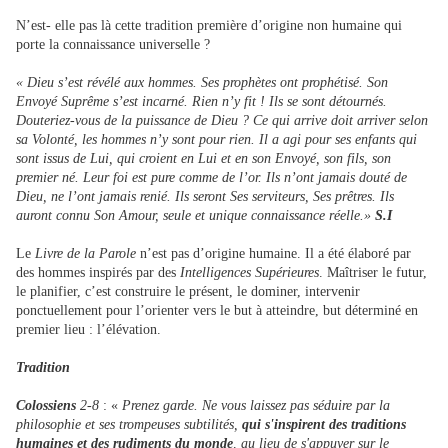
N’est- elle pas là cette tradition première d’origine non humaine qui
porte la connaissance universelle ?
« Dieu s’est révélé aux hommes. Ses prophètes ont prophétisé. Son
Envoyé Suprême s’est incarné. Rien n’y fit ! Ils se sont détournés.
Douteriez-vous de la puissance de Dieu ? Ce qui arrive doit arriver selon
sa Volonté, les hommes n’y sont pour rien. Il a agi pour ses enfants qui
sont issus de Lui, qui croient en Lui et en son Envoyé, son fils, son
premier né. Leur foi est pure comme de l’or. Ils n’ont jamais douté de
Dieu, ne l’ont jamais renié. Ils seront Ses serviteurs, Ses prêtres. Ils
auront connu Son Amour, seule et unique connaissance réelle.»
S.I
Le
Livre de la Parole
n’est pas d’origine humaine. Il a été élaboré par
des hommes inspirés par des
Intelligences Supérieures
. Maîtriser le futur,
le planifier, c’est construire le présent, le dominer, intervenir
ponctuellement pour l’orienter vers le but à atteindre, but déterminé en
premier lieu : l’élévation.
Tradition
Colossiens
2-8
: «
Prenez garde. Ne vous laissez pas séduire par la
philosophie et ses trompeuses subtilités,
qui s'inspirent des traditions
humaines et des rudiments du monde
, au lieu de s'appuyer sur le