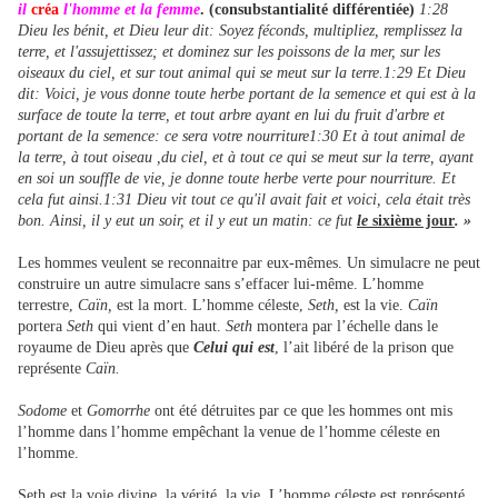
il
créa
l'homme et la femme
. (consubstantialité différentiée)
1:28
Dieu les bénit, et Dieu leur dit: Soyez féconds, multipliez, remplissez la
terre, et l'assujettissez; et dominez sur les poissons de la mer, sur les
oiseaux du ciel, et sur tout animal qui se meut sur la terre
.
1:29 Et Dieu
dit: Voici, je vous donne toute herbe portant de la semence et qui est à la
surface de toute la terre, et tout arbre ayant en lui du fruit d'arbre et
portant de la semence: ce sera votre nourriture1:30 Et à tout animal de
la terre, à tout oiseau ,du ciel, et à tout ce qui se meut sur la terre, ayant
en soi un souffle de vie, je donne toute herbe verte pour nourriture. Et
cela fut ainsi.1:31 Dieu vit tout ce qu'il avait fait et voici, cela était très
bon. Ainsi, il y eut un soir, et il y eut un matin: ce fut
le
sixième jour
. »
Les hommes veulent se reconnaitre par eux-mêmes. Un simulacre ne peut
construire un autre simulacre sans s’effacer lui-même. L’homme
terrestre,
Caïn,
est la mort. L’homme céleste,
Seth,
est la vie.
Caïn
portera
Seth
qui vient d’en haut.
Seth
montera par l’échelle dans le
royaume de Dieu après que
Celui qui est
, l’ait libéré de la prison que
représente
Caïn.
Sodome
et
Gomorrhe
ont été détruites par ce que les hommes ont mis
l’homme dans l’homme empêchant la venue de l’homme céleste en
l’homme.
Seth est la voie divine, la vérité, la vie. L’homme céleste est représenté