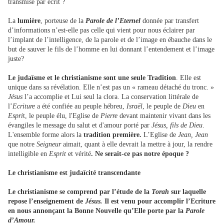
transmise par écrit ?
La
lumière
, porteuse de la
Parole de l’Eternel
donnée par transfert
d’informations n’est-elle pas celle qui vient pour nous éclairer par
l’implant de l’intelligence, de la parole et de l’image en ébauche dans le
but de sauver le fils de l’homme en lui donnant l’entendement et l’image
juste?
Le judaïsme et le christianisme sont une seule Tradition
. Elle est
unique dans sa révélation. Elle n’est pas un « rameau détaché du tronc. »
Jésus
l’a accomplie et Lui seul la clora. La conservation littérale de
l’
Ecriture
a été confiée au peuple hébreu,
Israël
, le peuple de
Dieu
en
Espri
t, le peuple élu, l'Eglise de
Pierre
devant maintenir vivant dans les
évangiles le message du salut et d'amour porté par
Jésus, fils de Dieu
.
L'ensemble forme alors la
tradition première.
L’Eglise de
Jean, Jean
que notre
Seigneur
aimait, quant à elle devrait la mettre à jour, la rendre
intelligible en
Esprit
et vérité
. Ne serait-ce pas notre époque ?
Le christianisme est judaïcité transcendante
Le christianisme se comprend par l’étude de la
Torah
sur laquelle
repose l’enseignement de
Jésus.
Il est venu pour accomplir l’Ecriture
en nous annonçant la Bonne Nouvelle qu’Elle porte par la
Parole
d’Amour.