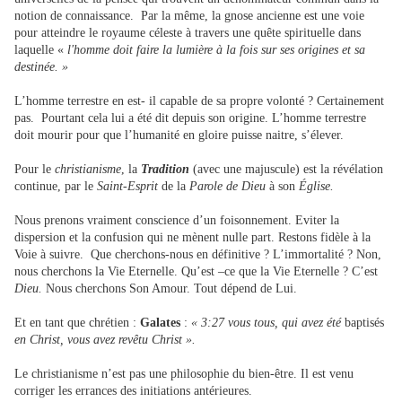
notion de connaissance. Par la même, la gnose ancienne est une voie
pour atteindre le royaume céleste à travers une quête spirituelle dans
laquelle «
l'homme doit faire la lumière à la fois sur ses origines et sa
destinée. »
L’homme terrestre en est- il capable de sa propre volonté ? Certainement
pas. Pourtant cela lui a été dit depuis son origine. L’homme terrestre
doit mourir pour que l’humanité en gloire puisse naitre, s’élever.
Pour le
christianisme
, la
Tradition
(avec une majuscule) est la révélation
continue, par le
Saint-Esprit
de la
Parole de Dieu
à son
Église.
Nous prenons vraiment conscience d’un foisonnement. Eviter la
dispersion et la confusion qui ne mènent nulle part. Restons fidèle à la
Voie à suivre. Que cherchons-nous en définitive ? L’immortalité ? Non,
nous cherchons la Vie Eternelle. Qu’est –ce que la Vie Eternelle ? C’est
Dieu.
Nous cherchons Son Amour. Tout dépend de Lui.
Et en tant que chrétien :
Galates
:
« 3:27 vous tous, qui avez été
baptisés
en Christ, vous avez revêtu Christ ».
Le christianisme n’est pas une philosophie du bien-être. Il est venu
corriger les errances des initiations antérieures.