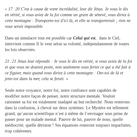
« 17 :20 C'est à cause de votre incrédulité, leur dit Jésus. Je vous le dis
en vérité, si vous aviez de la foi comme un grain de sénevé, vous diriez à
cette montagne : Transporte-toi d'ici là, et elle se transporterait ; rien ne
vous serait impossible.
Dans un simulacre tout est possible car
Celui qui est
, dans le Ciel,
intervient comme Il le veut selon sa volonté, indépendamment de toutes
les lois observées.
21 :21 Jésus leur répondit : Je vous le dis en vérité, si vous aviez de la foi
et que vous ne doutiez point, non seulement vous feriez ce qui a été fait à
ce figuier, mais quand vous diriez à cette montagne : Ote-toi de là et
jette-toi dans la mer, cela se ferait
. »
Seule notre croyance, notre foi, notre confiance sont capables de
modifier notre façon de penser, notre structure mentale. Vouloir
raisonner sa foi est totalement inadapté au but recherché. Nous resterons
dans la confusion, à cheval sur deux systèmes. Le Mystère est tellement
grand, qu’aucun scientifique n’est à même de l’envisager sous peine de
passer pour un malade mental. Pauvre de lui, pauvre de nous, quelle
médiocrité, quelle dérision ! Ses équations resteront toujours imparfaites,
trop cohérentes.