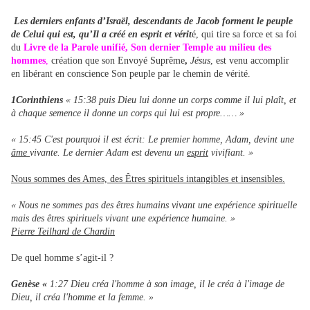
Les derniers enfants d’Israël, descendants de Jacob forment le peuple
de Celui qui est, qu’Il a créé en esprit et vérit
é, qui tire sa force et sa foi
du
Livre de la Parole unifié,
Son dernier Temple au milieu des
hommes
,
création que son Envoyé Suprême
,
Jésus
, est venu accomplir
en libérant en conscience Son peuple par le chemin de vérité.
1Corinthiens
« 15:38 puis Dieu lui donne un corps comme il lui plaît, et
à chaque semence il donne un corps qui lui est propre…… »
« 15:45 C'est pourquoi il est écrit: Le premier homme, Adam, devint une
âme
vivante. Le dernier Adam est devenu un
esprit
vivifiant. »
Nous sommes des Ames, des Êtres spirituels intangibles et insensibles.
« Nous ne sommes pas des êtres humains vivant une expérience spirituelle
mais des êtres spirituels vivant une expérience humaine. »
Pierre Teilhard de Chardin
De quel homme s’agit-il ?
Genèse «
1:27 Dieu créa l'homme à son image, il le créa à l'image de
Dieu, il créa l'homme et la femme. »