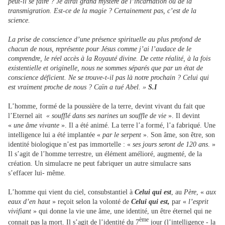
peut-il se faire ? Je dirai grand mystère de l’incarnation ou de la
transmigration. Est-ce de la magie ? Certainement pas, c’est de la
science.
La prise de conscience d’une présence spirituelle au plus profond de
chacun de nous, représente pour Jésus comme j’ai l’audace de le
comprendre, le réel accès à la Royauté divine. De cette réalité, à la fois
existentielle et originelle, nous ne sommes séparés que par un état de
conscience déficient. Ne se trouve-t-il pas là notre prochain ? Celui qui
est vraiment proche de nous ? Caïn a tué Abel. »
S.I
L’homme, formé de la poussière de la terre, devint vivant du fait que
l’Eternel ait
« soufflé dans ses narines un souffle de vie
». Il devint
«
une âme vivante
». Il a été animé. La terre l’a formé, l’a fabriqué. Une
intelligence lui a été implantée «
par le serpent
». Son âme, son être, son
identité biologique n’est pas immortelle : «
ses jours seront de 120 ans
. »
Il s’agit de l’homme terrestre, un élément amélioré, augmenté, de la
création. Un simulacre ne peut fabriquer un autre simulacre sans
s’effacer lui- même.
L’homme qui vient du ciel, consubstantiel à
Celui qui est
, au
Père
, «
aux
eaux d’en haut
» reçoit selon la volonté de
Celui qui est,
par «
l’esprit
vivifiant
» qui donne la vie une âme, une identité, un être éternel qui ne
ème
connait pas la mort. Il s’agit de l’identité du 7
jour (l’intelligence - la