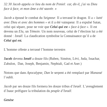
32:30 Jacob appela ce lieu du nom de Peniel: car, dit-il, j'ai vu Dieu
face à face, et mon âme a été sauvée.
»
Jacob
a épousé le combat du
Seigneur
. Il a terrassé le dragon. Il a
« lutté
avec Dieu et avec des hommes »
et il a été vainqueur. Il a expulsé Satan,
celui qui sépare, pour ne voir que
Celui qui est
«
face à face
». Il est
devenu un
Elu,
un
Témoin
. Un nom nouveau, celui de l’élection lui a été
donné :
Israël
. La claudication symbolise la Connaissance qu’il a de
Celui qui est.
L’homme céleste a terrassé l’homme terrestre.
Jacob
devenu
Israël
a douze fils (Ruben, Siméon, Lévi, Juda, Issachar,
Zabulon,
Dan, Joseph, Benjamin, Nephtali, Gad et Aser.)
Notons que dans
Apocalypse,
Dan
le serpent a été remplacé par
Manassé
l’oubli.
Jacob
par ses douze fils formera les douze tribus d’
Israël
. L’aveuglement
d’
Isaac
préfigure la tribulation du
peuple d’Israël
.
Genèse