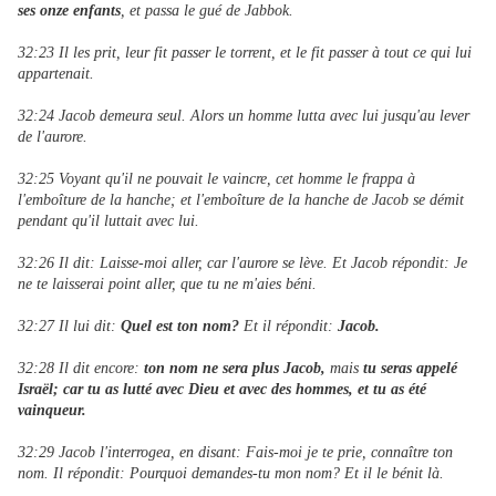
ses onze enfants
, et passa le gué de Jabbok.
32:23 Il les prit, leur fit passer le torrent, et le fit passer à tout ce qui lui
appartenait.
32:24 Jacob demeura seul. Alors un homme lutta avec lui jusqu'au lever
de l'aurore.
32:25 Voyant qu'il ne pouvait le vaincre, cet homme le frappa à
l'emboîture de la hanche; et l'emboîture de la hanche de Jacob se démit
pendant qu'il luttait avec lui.
32:26 Il dit: Laisse-moi aller, car l'aurore se lève. Et Jacob répondit: Je
ne te laisserai point aller, que tu ne m'aies béni.
32:27 Il lui dit:
Quel est ton nom?
Et il répondit:
Jacob.
32:28 Il dit encore:
ton nom ne sera plus Jacob,
mais
tu seras appelé
Israël; car tu as lutté avec Dieu et avec des hommes, et tu as été
vainqueur.
32:29 Jacob l'interrogea, en disant: Fais-moi je te prie, connaître ton
nom. Il répondit: Pourquoi demandes-tu mon nom? Et il le bénit là.