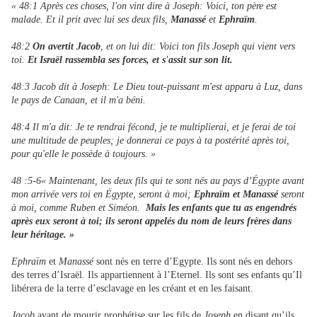
« 48:1 Après ces choses, l'on vint dire à Joseph: Voici, ton père est
malade. Et il prit avec lui ses deux fils,
Manassé
et
Ephraïm
.
48:2
On avertit Jacob
, et on lui dit: Voici ton fils Joseph qui vient vers
toi.
Et Israël rassembla ses forces, et s'assit sur son lit.
48:3 Jacob dit à Joseph: Le Dieu tout-puissant m'est apparu à Luz, dans
le pays de Canaan, et il m'a béni.
48:4 Il m'a dit: Je te rendrai fécond, je te multiplierai, et je ferai de toi
une multitude de peuples; je donnerai ce pays à ta postérité après toi,
pour qu'elle le possède à toujours. »
48 :5-6« Maintenant, les deux fils qui te sont nés au pays d’Égypte avant
mon arrivée vers toi en Égypte, seront à moi;
Ephraïm et Manassé
seront
à moi, comme Ruben et Siméon.
Mais les enfants que tu as engendrés
après eux seront à toi; ils seront appelés du nom de leurs frères dans
leur héritage. »
Ephraïm
et
Manassé
sont nés en terre d’Egypte. Ils sont nés en dehors
des terres d’Israël. Ils appartiennent à l’Eternel. Ils sont ses enfants qu’Il
libérera de la terre d’esclavage en les créant et en les faisant.
Jacob
avant de mourir prophétise sur les fils de
Joseph
en disant qu’ils