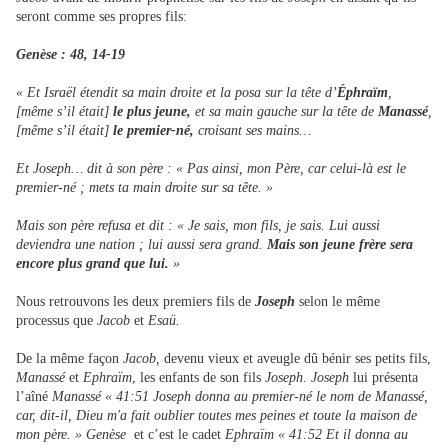
seront comme ses propres fils:
Genèse : 48, 14-19
« Et Israël étendit sa main droite et la posa sur la tête d’
Éphraïm
,
[même s’il était]
le plus jeune,
et sa main gauche sur la tête de
Manassé
,
[même s’il était]
le premier-né,
croisant ses mains…
Et Joseph… dit à son père : « Pas ainsi, mon Père, car celui-là est le
premier-né ; mets ta main droite sur sa tête. »
Mais son père refusa et dit : « Je sais, mon fils, je sais. Lui aussi
deviendra une nation ; lui aussi sera grand.
Mais son jeune frère sera
encore plus grand que lui.
»
Nous retrouvons les deux premiers fils de
Joseph
selon le même
processus que
Jacob
et
Esaü.
De la même façon
Jacob,
devenu vieux et aveugle dû bénir ses petits fils,
Manassé
et
Ephraïm
, les enfants de son fils
Joseph
.
Joseph
lui présenta
l’aîné
Manassé « 41:51 Joseph donna au premier-né le nom de Manassé,
car, dit-il, Dieu m'a fait oublier toutes mes peines et toute la maison de
mon père. » Genèse
et c’est le cadet
Ephraïm « 41:52 Et il donna au