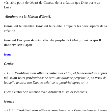
véritable point de départ de
Genèse
, de la création que
Dieu
porte en
Lui ?
Abraham
est la
Maison d’Israël.
Ismaël
est le terrestre.
Isaac
est le céleste. Toujours les deux aspects de la
création.
Isaac
est
l’origine structurelle du peuple de
Celui qui est
à qui Il
donnera son Esprit.
Isaac
Genèse
« 17:7
J'établirai mon alliance
entre moi et toi, et tes descendants après
toi, selon leurs générations:
ce sera une alliance perpétuelle, en vertu de
laquelle je serai ton Dieu et celui de ta postérité après toi. »
Dieu
a établi Son alliance avec
Abraham
et ses descendants.
Genèse
«
17:21
J'établirai mon alliance avec Isaac,
que
Sara
t'enfantera à cette