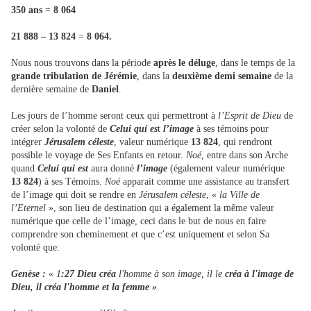
350 ans
=
8 064
21 888 – 13 824
=
8 064.
Nous nous trouvons dans la période
après le déluge
, dans le temps de la
grande tribulation de Jérémie
, dans la
deuxième demi semaine
de la
dernière semaine de
Daniel
.
Les jours de l’homme seront ceux qui permettront à
l’Esprit de Dieu
de
créer selon la volonté de
Celui qui es
t
l’image
à ses témoins pour
intégrer
Jérusalem céleste
, valeur numérique
13 824
, qui rendront
possible le voyage de Ses Enfants en retour.
Noé,
entre dans son Arche
quand
Celui qui est
aura donné
l’image
(également valeur numérique
13 824
) à ses Témoins.
Noé
apparait comme une assistance au transfert
de l’image qui doit se rendre en
Jérusalem céleste
, «
la Ville de
l’Eternel
», son lieu de destination qui a également la même valeur
numérique que celle de l’image, ceci dans le but de nous en faire
comprendre son cheminement et que c’est uniquement et selon Sa
volonté que:
Genèse :
«
1
:27 Dieu créa
l'homme à son image, il le
créa à l'image de
Dieu, il créa l'homme et la femme »
.