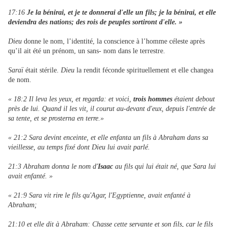
17:16
Je la bénirai, et je te donnerai d'elle un fils; je la bénirai, et elle
deviendra des nations; des rois de peuples sortiront d'elle. »
Dieu
donne le nom, l’identité, la conscience à l’homme céleste après
qu’il ait été un prénom, un sans- nom dans le terrestre.
Saraï
était stérile.
Dieu
la rendit féconde spirituellement et elle changea
de nom.
« 18:2 Il leva les yeux, et regarda: et voici,
trois hommes
étaient debout
près de lui. Quand il les vit, il courut au-devant d'eux, depuis l'entrée de
sa tente, et se prosterna en terre.»
« 21:2 Sara devint enceinte, et elle enfanta un fils à Abraham dans sa
vieillesse, au temps fixé dont Dieu lui avait parlé.
21:3 Abraham donna le nom d'
Isaac
au fils qui lui était né, que Sara lui
avait enfanté. »
« 21:9 Sara vit rire le fils qu'Agar, l'Egyptienne, avait enfanté à
Abraham;
21:10 et elle dit à Abraham: Chasse cette servante et son fils, car le fils