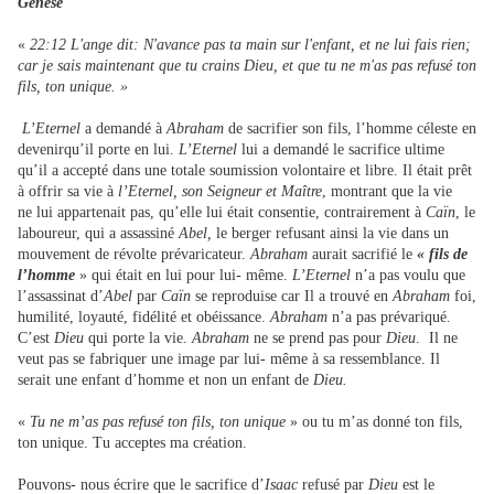
Genèse
«
22:12 L'ange dit: N'avance pas ta main sur l'enfant, et ne lui fais rien;
car je sais maintenant que tu crains Dieu, et que tu ne m'as pas refusé ton
fils, ton unique. »
L’Eternel
a demandé à
Abraham
de sacrifier son fils, l’homme céleste en
devenirqu’il porte en lui.
L’Eternel
lui a demandé le sacrifice ultime
qu’il a accepté dans une totale soumission volontaire et libre. Il était prêt
à offrir sa vie à
l’Eternel, son Seigneur et Maître
, montrant que la vie
ne lui appartenait pas, qu’elle lui était consentie, contrairement à
Caïn
, le
laboureur, qui a assassiné
Abel,
le berger refusant ainsi la vie dans un
mouvement de révolte prévaricateur.
Abraham
aurait sacrifié le
« fils de
l’homme
» qui était en lui pour lui- même.
L’Eternel
n’a pas voulu que
l’assassinat d’
Abel
par
Caïn
se reproduise car Il a trouvé en
Abraham
foi,
humilité, loyauté, fidélité et obéissance.
Abraham
n’a pas prévariqué.
C’est
Dieu
qui porte la vie.
Abraham
ne se prend pas pour
Dieu
. Il ne
veut pas se fabriquer une image par lui- même à sa ressemblance. Il
serait une enfant d’homme et non un enfant de
Dieu.
«
Tu ne m’as pas refusé ton fils, ton unique
» ou tu m’as donné ton fils,
ton unique. Tu acceptes ma création.
Pouvons- nous écrire que le sacrifice d’
Isaac
refusé par
Dieu
est le