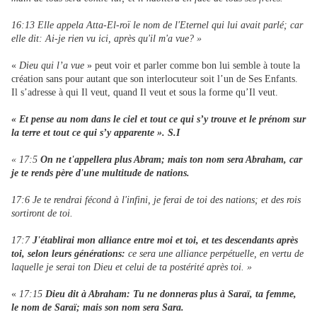
16:13 Elle appela Atta-El-roï le nom de l'Eternel qui lui avait parlé; car
elle dit: Ai-je rien vu ici, après qu'il m'a vue? »
«
Dieu qui l’a vue
» peut voir et parler comme bon lui semble à toute la
création sans pour autant que son interlocuteur soit l’un de Ses Enfants.
Il s’adresse à qui Il veut, quand Il veut et sous la forme qu’Il veut.
« Et pense au nom dans le ciel et tout ce qui s’y trouve et le prénom sur
la terre et tout ce qui s’y apparente ». S.I
« 17:5
On ne t'appellera plus Abram; mais ton nom sera Abraham, car
je te rends père d'une multitude de nations.
17:6 Je te rendrai fécond à l'infini, je ferai de toi des nations; et des rois
sortiront de toi.
17:7
J'établirai mon alliance
entre moi et toi, et tes descendants après
toi, selon leurs générations:
ce sera une alliance perpétuelle, en vertu de
laquelle je serai ton Dieu et celui de ta postérité après toi. »
«
17:15
Dieu dit à Abraham: Tu ne donneras plus à Saraï, ta femme,
le nom de Saraï; mais son nom sera Sara.