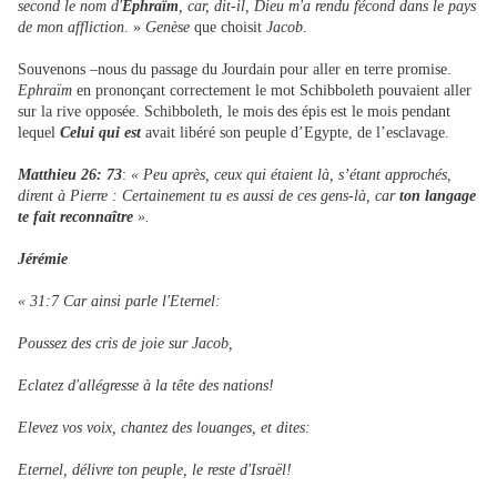
second le nom d'
Ephraïm
, car, dit-il, Dieu m'a rendu fécond dans le pays
de mon affliction
. »
Genèse
que choisit
Jacob
.
Souvenons –nous du passage du Jourdain pour aller en terre promise.
Ephraïm
en prononçant correctement le mot Schibboleth pouvaient aller
sur la rive opposée. Schibboleth, le mois des épis est le mois pendant
lequel
Celui qui est
avait libéré son peuple d’Egypte, de l’esclavage.
Matthieu 26: 73
:
« Peu après, ceux qui étaient là, s’étant approchés,
dirent à Pierre : Certainement tu es aussi de ces gens-là, car
ton langage
te fait reconnaître
».
Jérémie
« 31:7 Car ainsi parle l'Eternel:
Poussez des cris de joie sur Jacob,
Eclatez d'allégresse à la tête des nations!
Elevez vos voix, chantez des louanges, et dites:
Eternel, délivre ton peuple, le reste d'Israël!