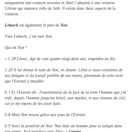
uniquement une création terrestre et
Abel
l’allusion à une création
Céleste
qui annonce celle de
Seth.
Il existe donc deux aspects de la
création.
Lémech
est également le père de
Noé
.
Tuer
Lémech,
c’est tuer
Noé.
Qui est
Noé
?
« 5:28 Lémec, âgé de cent quatre-vingt-deux ans, engendra un fils.
5:29 Il lui donna le nom de Noé, en disant: Celui-ci nous consolera de
nos fatigues et du travail pénible de nos mains, provenant de cette terre
que l'Eternel a maudite.
6:7 Et l'Eternel dit: J'exterminerai de la face de la terre l'homme que j'ai
créé, depuis l'homme jusqu'au bétail, aux reptiles, et aux oiseaux du ciel;
car je me repens de les avoir faits.
6:8 Mais Noé trouva grâce aux yeux de l'Eternel.
6:9 Voici la postérité de Noé. Noé était un homme juste et intègre dans
son temps; Noé marchait avec Dieu. »
Genèse