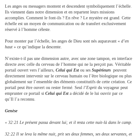
Les anges ou messagers montent et descendent symboliquement l’échelle.
Ils viennent dans notre dimension et en repartent leurs missions
accomplies. Comment le font-ils ? En rêve ? Le mystère est grand. Cette
échelle est un moyen de communication ou de transfert exclusivement
réservé à l’homme céleste.
Pour monter par l’échelle, les anges de Dieu sont nés auparavant «
d’en
haut
» ce qu’indique la descente.
N’existe-t-il pas une dimension autre, avec une zone tampon, en interface
directe avec celle du cerveau de l’homme qui ne la perçoit pas. Véritable
portail ouvert vers l’ailleurs,
Celui qui Est
ou ses
Supérieurs
peuvent
directement intervenir sur le cerveau humain ou l’être biologique ou plus
globalement sur l’ensemble des éléments constitutifs de cette création. Ce
portail peut être ouvert ou rester fermé. Seul
l’Esprit
du voyageur peut
emprunter ce portail si
Celui qui Est
a décidé de le lui ouvrir par ce
qu’Il l’a reconnu.
Genèse
« 32:21 Le présent passa devant lui; et il resta cette nuit-là dans le camp.
32:22 Il se leva la même nuit, prit ses deux femmes, ses deux servantes, et