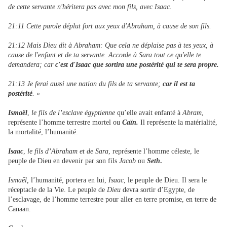
de cette servante n'héritera pas avec mon fils, avec Isaac.
21:11 Cette parole déplut fort aux yeux d'Abraham, à cause de son fils.
21:12 Mais Dieu dit à Abraham: Que cela ne déplaise pas à tes yeux, à
cause de l'enfant et de ta servante. Accorde à Sara tout ce qu'elle te
demandera; car
c'est d'Isaac que sortira une postérité qui te sera propre.
21:13 Je ferai aussi une nation du fils de ta servante;
car il est ta
postérité
. »
Ismaël
,
le fils de l’esclave égyptienne
qu’elle avait enfanté à
Abram
,
représente l’homme terrestre mortel ou
Caïn.
Il représente la matérialité,
la mortalité, l’humanité.
Isaac
,
le fils d’Abraham et de Sara
, représente l’homme céleste, le
peuple de Dieu en devenir par son fils
Jacob
ou
Seth
.
Ismaël,
l’humanité, portera en lui,
Isaac
, le peuple de Dieu. Il sera le
réceptacle de la Vie. Le peuple de
Dieu
devra sortir d’Egypte, de
l’esclavage, de l’homme terrestre pour aller en terre promise, en terre de
Canaan.