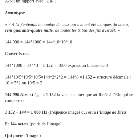
A-t-il un rapport avec l’
Elu
?
Apocalypse
« 7:4 Et j'entendis le nombre de ceux qui avaient été marqués du sceau,
cent quarante-quatre mille
, de toutes les tribus des fils d'Israël: »
144 000 = 144*1000 = 144*10*10*10
Convertissons
144*1000 = 144*8 =
1 152
- 1000 expression binaire de 8 -
144*10/5*10/5*10/5=144*2*2*2 = 144*8 =
1 152 –
structure décimale :
10 = 5*2 ou 10/5 = 2
144 000 élus
est égal à
1 152
la valeur numérique attribuée à l’Elu qui se
compose de :
1 152 – 144
=
1 008 Hz
(fréquence image) qui est à
l’Image de Dieu
Et
144 octets
(poids de l’image)
Qui porte l’image ?