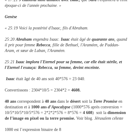
époque-ci de l'année prochaine. »
Genèse
« 25:19 Voici la postérité d'Isaac, fils d'Abraham.
25:20
Abraham
engendra Isaac.
Isaac
était âgé de
quarante ans
, quand
il prit pour femme
Rebecca
, fille de Bethuel, l'Araméen, de Paddan-
Aram, et sœur de Laban, l'Araméen.
25:21
Isaac implora l'Eternel pour sa femme, car elle était stérile, et
l'Eternel l'exauça: Rebecca, sa femme, devint enceinte.
Isaac
était âgé de 40 ans soit 40*576 = 23 040.
Convertissons : 2304*10/5 = 2304*2 =
4608.
40 ans
correspondent à
40 ans
dans le
désert
soit la
Terre Promise
en
destination et à
1000 ans
d’Apocalypse
(1000*576 après conversion =
10/5*10/5*10/5*576 = 2*2*2*576 = 8*576 =
4 608
)
soit la
dimension
de l’image en pixel ou la terre promise.
Voir blog.
Jérusalem céleste
1000 est l’expression binaire de 8