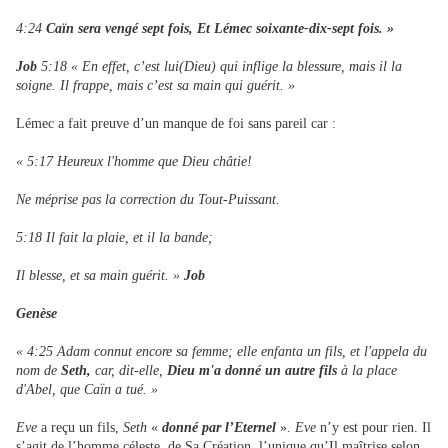
4:24
Caïn sera vengé sept fois, Et Lémec soixante-dix-sept fois. »
Job
5:18 « En effet, c’est lui(Dieu) qui inflige la blessure, mais il la
soigne. Il frappe, mais c’est sa main qui guérit. »
Lémec a fait preuve d’un manque de foi sans pareil car :
« 5:17 Heureux l'homme que Dieu châtie!
Ne méprise pas la correction du Tout-Puissant.
5:18 Il fait la plaie, et il la bande;
Il blesse, et sa main guérit. »
Job
Genèse
« 4:25 Adam connut encore sa femme; elle enfanta un fils, et l'appela du
nom de
Seth,
car, dit-elle,
Dieu m'a donné un autre fils
à la place
d'Abel, que Caïn a tué. »
Eve
a reçu un fils,
Seth
«
donné par l’Eternel
».
Eve
n’y est pour rien. Il
s’agit de l’homme céleste, de Sa Création, l’unique qu’Il maîtrise selon