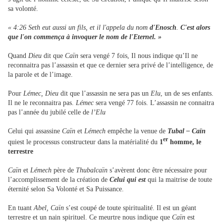
sa volonté.
« 4:26 Seth eut aussi un fils, et il l'appela du nom
d'Enosch
.
C'est alors
que l'on commença à invoquer le nom de l'Eternel. »
Quand
Dieu
dit que
Caïn
sera vengé 7 fois, Il nous indique qu’Il ne
reconnaitra pas l’assassin et que ce dernier sera privé de l’intelligence, de
la parole et de l’image.
Pour
Lémec,
Dieu
dit que l’assassin ne sera pas un
Elu
, un de ses enfants.
Il ne le reconnaitra pas.
Lémec
sera vengé 77 fois. L’assassin ne connaitra
pas l’année du jubilé celle de
l’Elu
Celui qui assassine
Caïn
et
Lémech
empêche la venue de
Tubal – Caïn
er
quiest le processus constructeur dans la matérialité du
1
homme, le
terrestre
Caïn
et
Lémech
père de
Thubalcaïn
s’avèrent donc être nécessaire pour
l’accomplissement de la création de
Celui qui est
qui la maitrise de toute
éternité selon Sa Volonté et Sa Puissance.
En tuant
Abel,
Caïn
s’est coupé de toute spiritualité. Il est un géant
terrestre et un nain spirituel. Ce meurtre nous indique que
Caïn
est