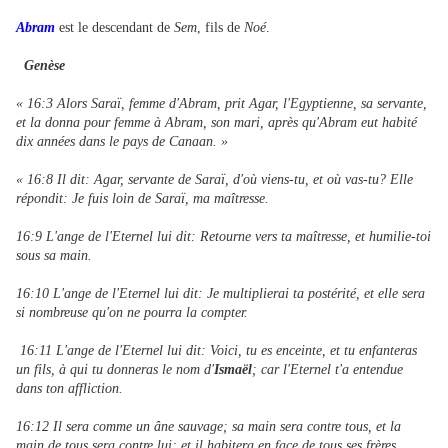
Abram
est le descendant de
Sem
, fils de
Noé
.
Genèse
« 16:3 Alors Saraï, femme d'Abram, prit Agar, l'Egyptienne, sa servante,
et la donna pour femme à Abram, son mari, après qu'Abram eut habité
dix années dans le pays de Canaan. »
« 16:8 Il dit: Agar, servante de Saraï, d'où viens-tu, et où vas-tu? Elle
répondit: Je fuis loin de Saraï, ma maîtresse.
16:9 L'ange de l'Eternel lui dit: Retourne vers ta maîtresse, et humilie-toi
sous sa main.
16:10 L'ange de l'Eternel lui dit: Je multiplierai ta postérité, et elle sera
si nombreuse qu'on ne pourra la compter.
16:11 L'ange de l'Eternel lui dit: Voici, tu es enceinte, et tu enfanteras
un fils, à qui tu donneras le nom d'
Ismaël
; car l'Eternel t'a entendue
dans ton affliction.
16:12 Il sera comme un âne sauvage; sa main sera contre tous, et la
main de tous sera contre lui; et il habitera en face de tous ses frères.