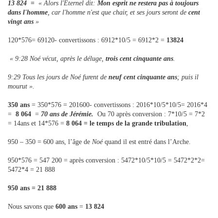
13 824
=
« Alors l'Eternel dit:
Mon esprit ne restera pas à toujours
dans l'homme
, car l'homme n'est que chair, et ses jours seront de
cent
vingt ans
»
120*576= 69120- convertissons : 6912*10/5 = 6912*2 =
13824
« 9:28 Noé vécut, après le déluge,
trois cent cinquante ans
.
9:29 Tous les jours de Noé furent de
neuf cent cinquante ans
; puis il
mourut ».
350 ans
= 350*576 = 201600- convertissons : 2016*10/5*10/5= 2016*4
=
8 064
=
70 ans de Jérémie.
Ou 70 après conversion : 7*10/5 = 7*2
= 14ans et 14*576 =
8 064 = le temps de la grande tribulation
,
950 – 350 = 600 ans, l’âge de
Noé
quand il est entré dans l’Arche.
950*576 = 547 200 = après conversion : 5472*10/5*10/5 = 5472*2*2=
5472*4 = 21 888
950 ans = 21 888
Nous savons que
600 ans
=
13 824