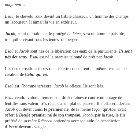
naquirent. »
Esaü,
le chevelu roux devint un habile chasseur, un homme des champs,
un laboureur. Il aimait la vie en extérieur.
Jacob
,
celui qui talonne, le protégé de
Dieu,
sera un homme paisible,
tranquille vivant sous les tentes, un berger.
Esaü
et
Jacob
sont nés de la libération des eaux de la parturiente.
Ils sont
nés des eaux
.
Esaü
est né le premier talonné de prêt par
Jacob
.
Les deux créations terrestre et céleste concourent au même résultat : la
création de
Celui qui est.
Esaü
est l’homme terrestre,
Jacob
le céleste. Ils sont liés.
Esaü
vendra volontairement son droit d’ainesse contre un potage de
lentilles sans valeur, très répandu, un plat de pauvre. Il s’effacera devant
Jacob
qui devint ainsi
le premier né
, de la même façon qu’
Abel
avait
offert à
Dieu
le premier né
de son troupeau.
Jacob
, par la ruse, le fils
préféré de sa mère
Rébecca
obtiendra avec son aide la bénédiction
d’
Isaac
devenu aveugle.