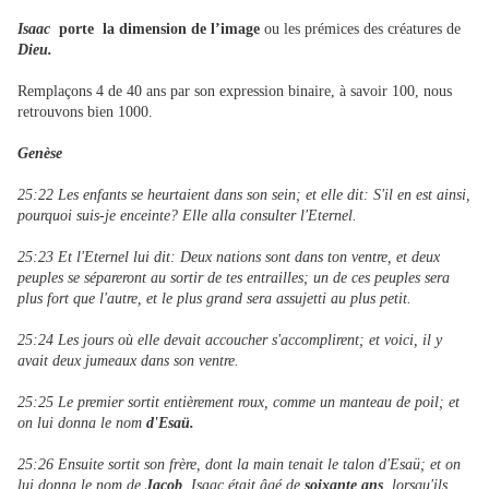
Isaac
porte la dimension de l’image
ou les prémices des créatures de
Dieu.
Remplaçons 4 de 40 ans par son expression binaire, à savoir 100, nous
retrouvons bien 1000.
Genèse
25:22 Les enfants se heurtaient dans son sein; et elle dit: S'il en est ainsi,
pourquoi suis-je enceinte? Elle alla consulter l'Eternel.
25:23 Et l'Eternel lui dit: Deux nations sont dans ton ventre, et deux
peuples se sépareront au sortir de tes entrailles; un de ces peuples sera
plus fort que l'autre, et le plus grand sera assujetti au plus petit.
25:24 Les jours où elle devait accoucher s'accomplirent; et voici, il y
avait deux jumeaux dans son ventre.
25:25 Le premier sortit entièrement roux, comme un manteau de poil; et
on lui donna le nom
d'Esaü.
25:26 Ensuite sortit son frère, dont la main tenait le talon d'Esaü; et on
lui donna le nom de
Jacob
. Isaac était âgé de
soixante ans
, lorsqu'ils