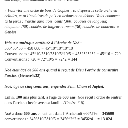
« Fais –toi une arche de bois de Gopher ; tu disposeras cette arche en
cellules, et tu l’enduiras de poix en dedans et en dehors. Voici comment
tu la feras : l’arche aura trois cents (
300
) coudées de longueur,
cinquante (
50
) coudées de largeur et trente (
30
) coudées de hauteurs. »
Genèse
Valeur numérique attribuée à l’Arche de Noé :
300*50*30 = 450 000 = 45*10*10*10*10
Convertissons : 45*10/5*10/5*10/5*10/5 = 45*2*2*2*2 = 45*16 = 720
Convertissons : 720 = 72*10/5 = 72*2 =
144
Noé
était
âgé
de
500 ans
quand il reçut de Dieu l'ordre de construire
l'arche
.
(Genèse5:32)
Noé,
âgé de
cinq cents ans
,
engendra Sem, Cham et Japhet.
Enfin,
100 ans
plus tard, à l'âge de
600 ans
,
Noé
reçut l'ordre de rentrer
dans l'arche achevée avec sa famille
(Genèse 7:6).
Noé
a donc
600 ans
en entrant dans l’Arche soit
600*576 = 345600 –
convertissons : 3456*10/5*10/5 = 3456*2*2
= 3456*4 = 13 824