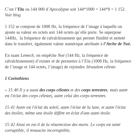
C’est l’
Elu
ou 144 000 d’
Apocalypse
soit 144*1000 = 144*8 = 1 152.
Voir blog
1 152 se compose de 1008 Hz, la fréquence de l’image à laquelle on
ajoute sa valeur en octets soit 144 octets qu’elle porte. Se superpose
144Hz, la fréquence de rafraîchissement qui permet fluidité et netteté
dans le transfert, également valeur numérique attribuée à
l’Arche de Noé.
En tuant
Lemech
, on empêche
Noé (
144 Hz, la fréquence de
rafraîchissement) d’exister et de permettre à l
’Elu (
1008 Hz, la fréquence
de l’image et 144 octets, l’image) de rejoindre
Jérusalem céleste.
1 Corinthiens
« 15:40 Il y a aussi
des corps célestes
et des
corps terrestres
; mais autre
est l'éclat des corps célestes, autre celui des corps terrestres.
15:41 Autre est l'éclat du soleil, autre l'éclat de la lune, et autre l'éclat
des étoiles; même une étoile diffère en éclat d'une autre étoile.
15:42 Ainsi en est-il de la résurrection des morts. Le corps est semé
corruptible; il ressuscite incorruptible;