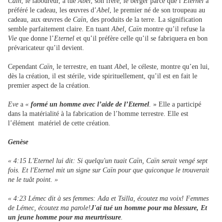
Caïn
, le laboureur, a tué
Abel
, son frère, le berger parce que l’
Eternel
a
préféré le cadeau, les œuvres d’
Abel
, le premier né de son troupeau au
cadeau, aux œuvres de
Caïn
, des produits de la terre. La signification
semble parfaitement claire. En tuant
Abel,
Caïn
montre qu’il refuse la
Vie
que donne l’
Eternel
et qu’il préfère celle qu’il se fabriquera en bon
prévaricateur qu’il devient.
Cependant
Caïn,
le terrestre, en tuant
Abe
l, le céleste, montre qu’en lui,
dès la création, il est stérile, vide spirituellement, qu’il est en fait le
premier aspect de la création.
Eve
a
«
formé un homme avec l’aide de l’Eternel
.
» Elle a participé
dans la matérialité à la fabrication de l’homme terrestre. Elle est
l’élément matériel de cette création.
Genèse
« 4:15 L'Eternel lui dit: Si quelqu'un tuait Caïn, Caïn serait vengé sept
fois. Et l'Eternel mit un signe sur Caïn pour que quiconque le trouverait
ne le tuât point. »
« 4:23 Lémec dit à ses femmes: Ada et Tsilla, écoutez ma voix! Femmes
de Lémec, écoutez ma parole!
J'ai tué un homme pour ma blessure, Et
un jeune homme pour ma meurtrissure
.