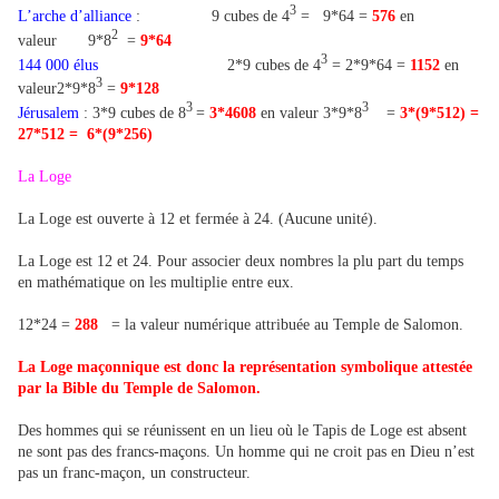
3
L’arche d’alliance
: 9 cubes de 4
= 9*64 =
576
en
2
valeur 9*8
=
9*64
3
144 000 élus
2*9 cubes de 4
= 2*9*64 =
1152
en
3
valeur2*9*8
=
9*128
3
3
Jérusalem
: 3*9 cubes de 8
=
3*4608
en valeur 3*9*8
=
3*(9*512) =
27*512 = 6*(9*256)
La Loge
La Loge est ouverte à 12 et fermée à 24. (Aucune unité).
La Loge est 12 et 24. Pour associer deux nombres la plu part du temps
en mathématique on les multiplie entre eux.
12*24 =
288
= la valeur numérique attribuée au Temple de Salomon.
La Loge maçonnique est donc la représentation symbolique attestée
par la Bible du Temple de Salomon.
Des hommes qui se réunissent en un lieu où le Tapis de Loge est absent
ne sont pas des francs-maçons. Un homme qui ne croit pas en Dieu n’est
pas un franc-maçon, un constructeur.