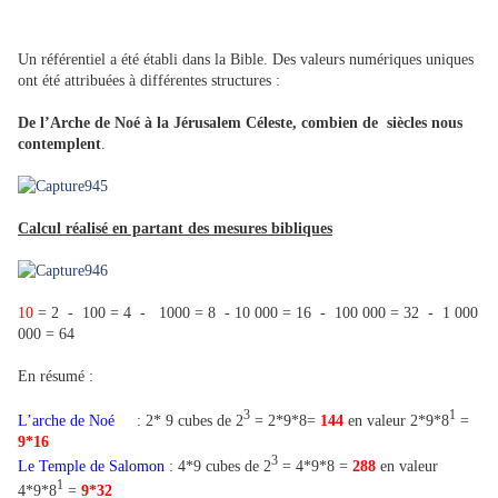
Un référentiel a été établi dans la Bible. Des valeurs numériques uniques
ont été attribuées à différentes structures :
De l’Arche de Noé à la Jérusalem Céleste, combien de siècles nous
contemplent
.
Calcul réalisé en partant des mesures bibliques
10
= 2 - 100 = 4 - 1000 = 8 - 10 000 = 16 - 100 000 = 32 - 1 000
000 = 64
En résumé :
3
1
L’arche de Noé
: 2* 9 cubes de 2
= 2*9*8=
144
en valeur 2*9*8
=
9*16
3
Le Temple de Salomon
: 4*9 cubes de 2
= 4*9*8 =
288
en valeur
1
4*9*8
=
9*32