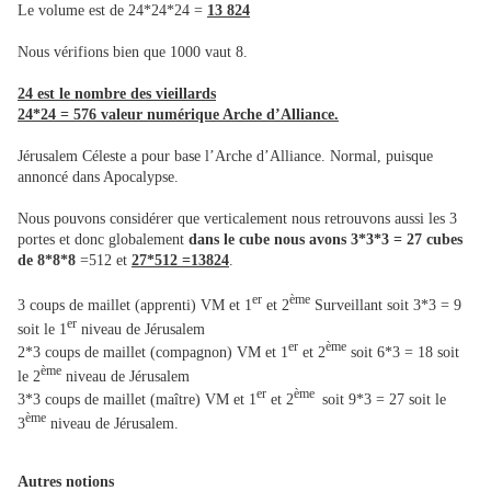
Le volume est de 24*24*24 =
13 824
Nous vérifions bien que 1000 vaut 8.
24 est le nombre des vieillards
24*24 = 576 valeur numérique Arche d’Alliance.
Jérusalem Céleste a pour base l’Arche d’Alliance. Normal, puisque
annoncé dans Apocalypse.
Nous pouvons considérer que verticalement nous retrouvons aussi les 3
portes et donc globalement
dans le cube nous avons 3*3*3 = 27 cubes
de 8*8*8
=512 et
27*512 =13824
.
er
ème
3 coups de maillet (apprenti) VM et 1
et 2
Surveillant soit 3*3 = 9
er
soit le 1
niveau de Jérusalem
er
ème
2*3 coups de maillet (compagnon) VM et 1
et 2
soit 6*3 = 18 soit
ème
le 2
niveau de Jérusalem
er
ème
3*3 coups de maillet (maître) VM et 1
et 2
soit 9*3 = 27 soit le
ème
3
niveau de Jérusalem.
Autres notions