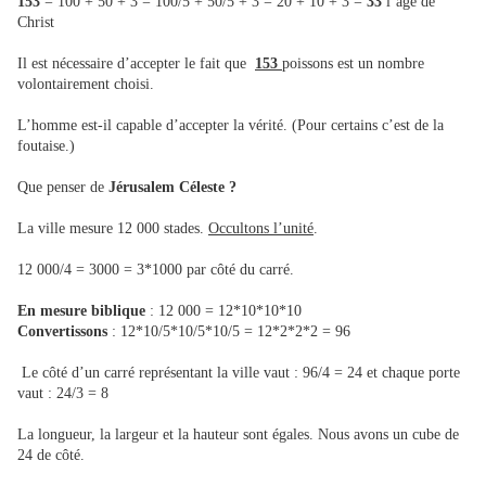
153
= 100 + 50 + 3 = 100/5 + 50/5 + 3 = 20 + 10 + 3 =
33
l’âge de
Christ
Il est nécessaire d’accepter le fait que
153
poissons est un nombre
volontairement choisi.
L’homme est-il capable d’accepter la vérité. (Pour certains c’est de la
foutaise.)
Que penser de
Jérusalem Céleste ?
La ville mesure 12 000 stades.
Occultons l’unité
.
12 000/4 = 3000 = 3*1000 par côté du carré.
En mesure biblique
: 12 000 = 12*10*10*10
Convertissons
: 12*10/5*10/5*10/5 = 12*2*2*2 = 96
Le côté d’un carré représentant la ville vaut : 96/4 = 24 et chaque porte
vaut : 24/3 = 8
La longueur, la largeur et la hauteur sont égales. Nous avons un cube de
24 de côté.