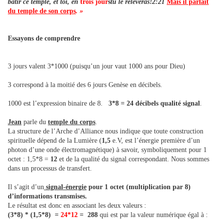
bâtir ce temple, et toi, en
trois jour
s
tu le relèveras!2:21
Mais il parlait
du temple de son corps
. »
Essayons de comprendre
3 jours valent 3*1000 (puisqu’un jour vaut 1000 ans pour Dieu)
3 correspond à la moitié des 6 jours Genèse en décibels.
1000 est l’expression binaire de 8.
3*8 = 24 décibels qualité signal
.
Jean
parle du
temple du corps
.
La structure de l’Arche d’Alliance nous indique que toute construction
spirituelle dépend de la Lumière (
1,5
e.V, est l’énergie première d’un
photon d’une onde électromagnétique) à savoir, symboliquement pour 1
octet : 1,5*8 =
12
et de la qualité du signal correspondant. Nous sommes
dans un processus de transfert.
Il s’agit d’un
signal-énergie
pour 1 octet (multiplication par 8)
d’informations transmises.
Le résultat est donc en associant les deux valeurs :
(3*8) * (1,5*8) =
24*12
= 288
qui est par la valeur numérique égal à :