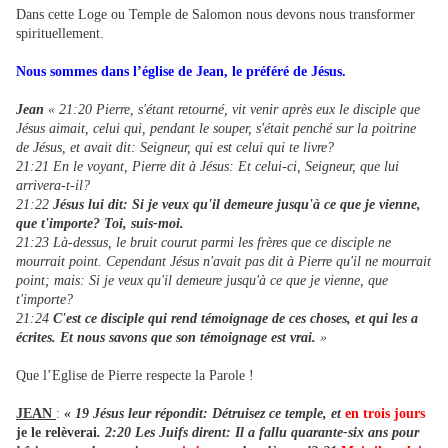
Dans cette Loge ou Temple de Salomon nous devons nous transformer
spirituellement.
Nous sommes dans l’église de Jean, le préféré de Jésus.
Jean
« 21:20 Pierre, s'étant retourné, vit venir après eux le disciple que
Jésus aimait, celui qui, pendant le souper, s'était penché sur la poitrine
de Jésus, et avait dit: Seigneur, qui est celui qui te livre?
21:21 En le voyant, Pierre dit à Jésus: Et celui-ci, Seigneur, que lui
arrivera-t-il?
21:22
Jésus lui dit: Si je veux qu'il demeure jusqu'à ce que je vienne,
que t'importe? Toi, suis-moi.
21:23 Là-dessus, le bruit courut parmi les frères que ce disciple ne
mourrait point. Cependant Jésus n'avait pas dit à Pierre qu'il ne mourrait
point; mais: Si je veux qu'il demeure jusqu'à ce que je vienne, que
t'importe?
21:24
C'est ce disciple qui rend témoignage de ces choses, et qui les a
écrites. Et nous savons que son témoignage est vrai.
»
Que l’Eglise de Pierre respecte la Parole !
JEAN
:
« 19 Jésus leur répondit: Détruisez ce temple, et
en trois jours
je le relèverai
. 2:20 Les Juifs dirent: Il a fallu quarante-six ans pour