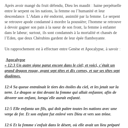
Après avoir mangé du fruit défendu, Dieu les maudit : haine perpétuelle
entre le serpent ou les nations, la femme ou l’humanité et leur
descendance. L’Adam a été endormi, assimilé par la femme. Le serpent
se retrouve apode condamné à mordre la poussière; l'homme se retrouve
à devoir gagner son pain à la sueur de son front, la femme à enfanter
dans le labeur; surtout, ils sont condamnés à la mortalité et chassés de
l’Eden, que deux Chérubins gardent de leur épée flamboyante.
Un rapprochement est à effectuer entre Genèse et Apocalypse, à savoir :
Apocalypse
« 12:3 Un autre signe parut encore dans le ciel; et voici, c'était un
grand dragon rouge, ayant sept têtes et dix cornes, et sur ses têtes sept
diadèmes.
12:4 Sa queue entraînait le tiers des étoiles du ciel, et les jetait sur la
terre. Le dragon se tint devant la femme qui allait enfanter, afin de
dévorer son enfant, lorsqu'elle aurait enfanté.
12:5 Elle enfanta un fils, qui doit paître toutes les nations avec une
verge de fer. Et son enfant fut enlevé vers Dieu et vers son trône.
12:6 Et la femme s'enfuit dans le désert, où elle avait un lieu préparé