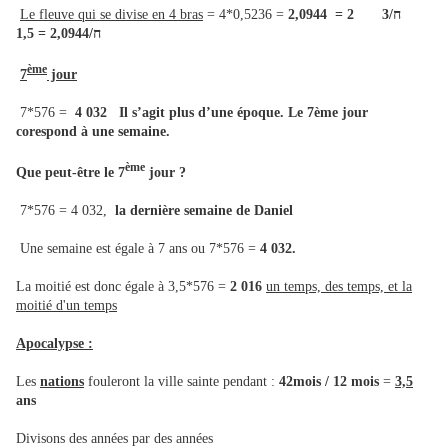
Le fleuve qui se divise en 4 bras
= 4*0,5236 =
2,0944 = 2
ח/3
= 1,5
2,0944
ח/
ème
7
jour
7*576 =
4 032 Il s’agit plus d’une époque. Le 7ème jour
corespond à une semaine.
ème
Que peut-être le 7
jour ?
7*576 = 4 032,
la dernière semaine de Daniel
Une semaine est égale à 7 ans ou 7*576 =
4 032.
La moitié est donc égale à 3,5*576 =
2 016
un temps, des temps, et la
moitié d'un temps
Apocalypse :
Les
nations
fouleront la ville sainte pendant :
42mois / 12 mois
=
3,5
ans
Divisons des années par des années