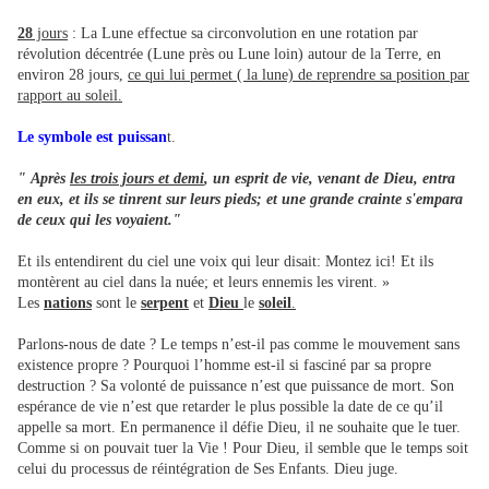
28
jours
: La Lune effectue sa circonvolution en une rotation par
révolution décentrée (Lune près ou Lune loin) autour de la Terre, en
environ 28 jours,
ce qui lui permet ( la lune) de reprendre sa position par
rapport au soleil.
Le symbole est puissan
t.
" Après
les trois jours et demi
, un esprit de vie, venant de Dieu, entra
en eux, et ils se tinrent sur leurs pieds; et une grande crainte s'empara
de ceux qui les voyaient."
Et ils entendirent du ciel une voix qui leur disait: Montez ici! Et ils
montèrent au ciel dans la nuée; et leurs ennemis les virent. »
Les
nations
sont le
serpent
et
Dieu
le
soleil
.
Parlons-nous de date ? Le temps n’est-il pas comme le mouvement sans
existence propre ? Pourquoi l’homme est-il si fasciné par sa propre
destruction ? Sa volonté de puissance n’est que puissance de mort. Son
espérance de vie n’est que retarder le plus possible la date de ce qu’il
appelle sa mort. En permanence il défie Dieu, il ne souhaite que le tuer.
Comme si on pouvait tuer la Vie ! Pour Dieu, il semble que le temps soit
celui du processus de réintégration de Ses Enfants. Dieu juge.