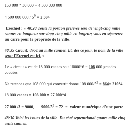
150 000 * 30 000 = 4 500 000 000
9
4 500 000 000 / 5
=
2 304
Ezéchiel :
« 48:20 Toute la portion prélevée sera de vingt-cinq mille
cannes en longueur sur vingt-cinq mille en largeur; vous en séparerez
un
carré pour la propriété de la ville
.
48:35
Circuit: dix-huit mille cannes. Et, dès ce jour, le nom de la ville
sera:
l'Eternel est ici.
»
Le « circuit » est de 18 000 cannes soit 18000*6 =
108
000 grandes
coudées.
3
Ne retenons que 108 000 qui convertit donne 108 000/5
=
864
=
216*4
18 000 cannes =
108 000 = 27 000*4
3
27 000 /3 = 9000, 9000/5
= 72 = valeur numérique d’une porte
48:30 Voici les issues de la ville. Du côté septentrional quatre mille cinq
cents cannes.