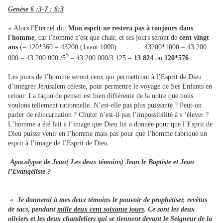
Genèse 6 :3-7 : 6:3
« Alors l'Eternel dit:
Mon esprit ne restera pas à toujours dans
l'homme
, car l'homme n'est que chair, et ses jours seront de
cent vingt
ans
(= 120*360 = 43200 (1vaut 1000) 43200*1000 = 43 200
5
000 = 43 200 000 /5
= 43 200 000/3 125 =
13 824
ou
120*576
Les jours de l’homme seront ceux qui permettront à l’Esprit de Dieu
d’intégrer Jérusalem céleste, pour permettre le voyage de Ses Enfants en
retour. La façon de penser est bien différente de la notre que nous
voulons tellement rationnelle. N’est-elle pas plus puissante ? Peut-on
parler de réincarnation ? Chuter n’est-il pas l’impossibilité à s ‘élever ?
L’homme a été fait à l’image que Dieu lui a donnée pour que l’Esprit de
Dieu puisse venir en l’homme mais pas pour que l’homme fabrique un
esprit à l’image de l’Esprit de Dieu.
Apocalypse de Jean( Les deux témoins) Jean le Baptiste et Jean
l’Evangéliste ?
«
Je donnerai à mes deux témoins le pouvoir de prophétiser, revêtus
de sacs, pendant
mille deux cent soixante jours
.
Ce sont les deux
oliviers et les deux chandeliers qui se tiennent devant le Seigneur de la