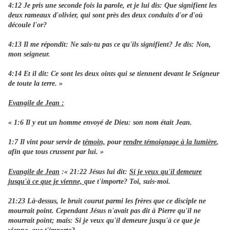
4:12 Je pris une seconde fois la parole, et je lui dis: Que signifient les
deux rameaux d'olivier, qui sont près des deux conduits d'or d'où
découle l'or?
4:13 Il me répondit: Ne sais-tu pas ce qu'ils signifient? Je dis: Non,
mon seigneur.
4:14 Et il dit: Ce sont les deux oints qui se tiennent devant le Seigneur
de toute la terre. »
Evangile de Jean :
« 1:6 Il y eut un homme envoyé de Dieu: son nom était Jean.
1:7 Il vint pour servir de
témoin,
pour
rendre témoignage à la lumière
,
afin que tous crussent par lui. »
Evangile de Jean
:« 21:22 Jésus lui dit:
Si je veux qu'il demeure
jusqu'à ce que je vienne,
que t'importe? Toi, suis-moi.
21:23 Là-dessus, le bruit courut parmi les frères que ce disciple ne
mourrait point. Cependant Jésus n'avait pas dit à Pierre qu'il ne
mourrait point; mais: Si je veux qu'il demeure jusqu'à ce que je