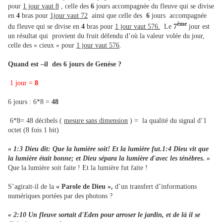
pour
1 jour vaut 8
, celle des
6
jours accompagnée du fleuve qui se divise
en
4
bras pour
1jour vaut 72
ainsi que celle des
6
jours
accompagnée
ème
du fleuve qui se divise en
4
bras pour
1 jour vaut 576.
Le
7
jour est
un résultat qui provient du fruit défendu d’où la valeur volée du jour,
celle des « cieux » pour
1 jour vaut 576
.
Quand est –il des 6 jours de Genèse ?
1 jour =
8
6 jours : 6*8 =
48
6*8= 48 décibels (
mesure sans dimension
) = la qualité du signal d’1
octet (8 fois 1 bit)
« 1:3 Dieu dit: Que la lumière soit! Et la lumière fut.1:4 Dieu vit que
la lumière était bonne; et Dieu sépara la lumière d'avec les ténèbres. »
Que la lumière soit faite ! Et la lumière fut faite !
S’agirait-il de la
« Parole de Dieu »,
d’un transfert d’informations
numériques portées par des photons ?
« 2:10 Un fleuve sortait d'Eden pour arroser le jardin, et de là il se