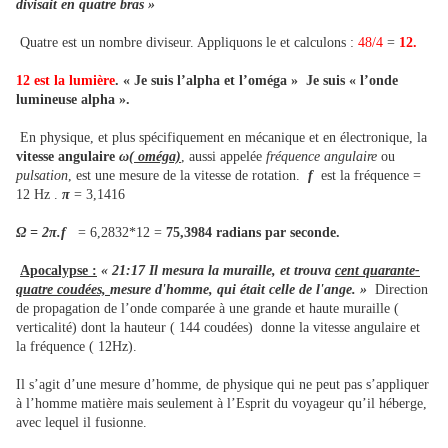
divisait en quatre bras »
Quatre est un nombre diviseur. Appliquons le et calculons :
48/4
=
12.
12 est la lumière
. « Je suis l’alpha et l’oméga » Je suis « l’onde
lumineuse alpha ».
En physique, et plus spécifiquement en mécanique et en électronique, la
vitesse angulaire
ω
( oméga)
,
aussi appelée
fréquence angulaire
ou
pulsation
, est une mesure de la vitesse de rotation.
f
est la fréquence =
12 Hz .
π
= 3,1416
Ω = 2π.f
= 6,2832*12 =
75,3984
radians par seconde.
Apocalypse :
« 21:17 Il mesura la muraille, et trouva
cent quarante-
quatre coudées,
mesure d'homme, qui était celle de l'ange. »
Direction
de propagation de l’onde comparée à une grande et haute muraille (
verticalité) dont la hauteur ( 144 coudées) donne la vitesse angulaire et
la fréquence ( 12Hz).
Il s’agit d’une mesure d’homme, de physique qui ne peut pas s’appliquer
à l’homme matière mais seulement à l’Esprit du voyageur qu’il héberge,
avec lequel il fusionne.