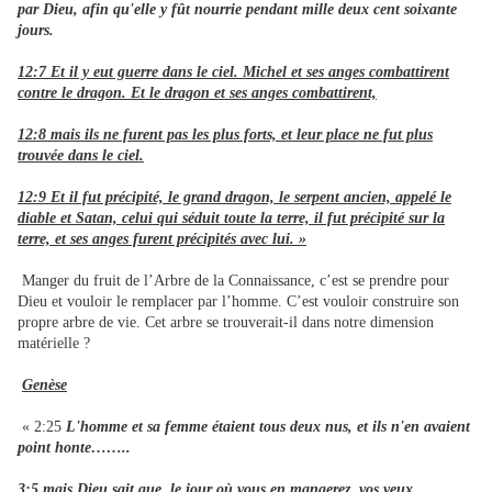
par Dieu, afin qu'elle y fût nourrie pendant mille deux cent soixante
jours.
12:7 Et il y eut guerre dans le ciel. Michel et ses anges combattirent
contre le dragon. Et le dragon et ses anges combattirent,
12:8 mais ils ne furent pas les plus forts, et leur place ne fut plus
trouvée dans le ciel.
12:9 Et il fut précipité, le grand dragon, le serpent ancien, appelé le
diable et Satan, celui qui séduit toute la terre, il fut précipité sur la
terre, et ses anges furent précipités avec lui. »
Manger du fruit de l’Arbre de la Connaissance, c’est se prendre pour
Dieu et vouloir le remplacer par l’homme. C’est vouloir construire son
propre arbre de vie. Cet arbre se trouverait-il dans notre dimension
matérielle ?
Genèse
« 2:25
L'homme et sa femme étaient tous deux nus, et ils n'en avaient
point honte……..
3:5 mais Dieu sait que, le jour où vous en mangerez, vos yeux