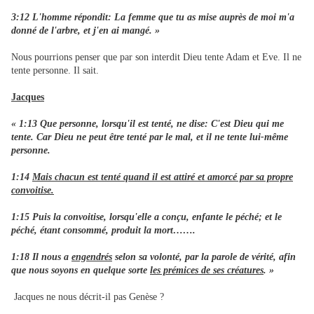
3:12 L'homme répondit: La femme que tu as mise auprès de moi m'a
donné de l'arbre, et j'en ai mangé. »
Nous pourrions penser que par son interdit Dieu tente Adam et Eve. Il ne
tente personne. Il sait.
Jacques
« 1:13 Que personne, lorsqu'il est tenté, ne dise: C'est Dieu qui me
tente. Car Dieu ne peut être tenté par le mal, et il ne tente lui-même
personne.
1:14
Mais chacun est tenté quand il est attiré et amorcé par sa propre
convoitise.
1:15 Puis la convoitise, lorsqu'elle a conçu, enfante le péché; et le
péché, étant consommé, produit la mort…….
1:18 Il nous a
engendrés
selon sa volonté, par la parole de vérité, afin
que nous soyons en quelque sorte
les prémices de ses créatures
. »
Jacques ne nous décrit-il pas Genèse ?