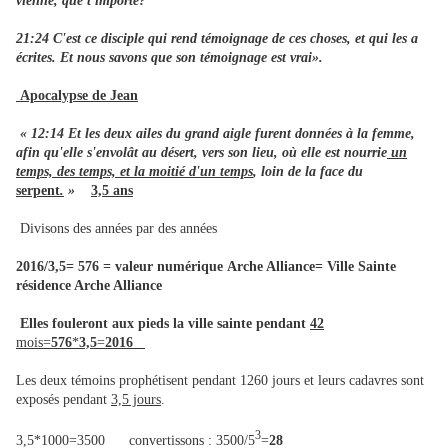
vienne, que t'importe?
21:24 C'est ce disciple qui rend témoignage de ces choses, et qui les a
écrites. Et nous savons que son témoignage est vrai».
Apocalypse de Jean
« 12:14 Et les deux ailes du grand aigle furent données à la femme,
afin qu'elle s'envolât au désert, vers son lieu, où elle est nourrie
un
temps, des temps, et la moitié d'un temps
, loin de la face du
serpent
.
»
3,5 ans
Divisons des années par des années
2016/3,5= 576
=
valeur numérique
Arche Alliance= Ville Sainte
résidence Arche Alliance
Elles fouleront aux pieds la ville sainte pendant
42
mois=
576
*
3,5
=
2016
Les deux témoins prophétisent pendant 1260 jours et leurs cadavres sont
exposés pendant
3,5 jours
.
3
3,5*1000=3500 convertissons : 3500/5
=
28