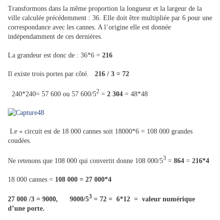
Transformons dans la même proportion la longueur et la largeur de la
ville calculée précédemment : 36. Elle doit être multipliée par 6 pour une
correspondance avec les cannes. A l’origine elle est donnée
indépendamment de ces dernières.
La grandeur est donc de : 36*6 =
216
Il existe trois portes par côté.
216 / 3 = 72
2
240*240= 57 600 ou 57 600/5
=
2 304
= 48*48
Le « circuit est de 18 000 cannes soit 18000*6 = 108 000 grandes
coudées.
3
Ne retenons que 108 000 qui convertit donne 108 000/5
=
864
=
216*4
18 000 cannes =
108 000 = 27 000*4
3
27 000 /3 = 9000, 9000/5
= 72 = 6*12 = valeur numérique
d’une porte.