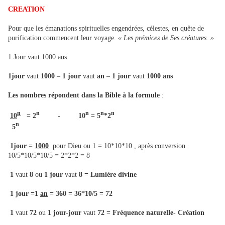
CREATION
Pour que les émanations spirituelles engendrées, célestes, en quête de
purification commencent leur voyage.
« Les prémices de Ses créatures. »
1 Jour vaut 1000 ans
1jour
vaut
1000
–
1 jour
vaut
an
–
1 jour
vaut
1000 ans
Les nombres répondent dans la Bible
à la formule
:
n
n
n
n
n
10
= 2
- 10
= 5
*2
n
5
1jour
=
1000
pour Dieu ou 1 = 10*10*10 , après conversion
10/5*10/5*10/5 = 2*2*2 = 8
1
vaut
8
ou
1 jour
vaut
8 = Lumière divine
1 jour =1
an
= 360 = 36*10/5 = 72
1
vaut
72
ou
1 jour-jour
vaut
72 = Fréquence naturelle- Création