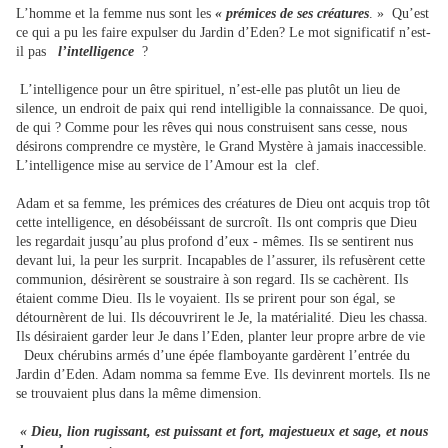
L’homme et la femme nus sont les
« prémices de ses créatures
. » Qu’est
ce qui a pu les faire expulser du Jardin d’Eden? Le mot significatif n’est-
il pas
l’intelligence
?
L’intelligence pour un être spirituel, n’est-elle pas plutôt un lieu de
silence, un endroit de paix qui rend intelligible la connaissance. De quoi,
de qui ? Comme pour les rêves qui nous construisent sans cesse, nous
désirons comprendre ce mystère, le Grand Mystère à jamais inaccessible.
L’intelligence mise au service de l’Amour est la clef.
Adam et sa femme, les prémices des créatures de Dieu ont acquis trop tôt
cette intelligence, en désobéissant de surcroît. Ils ont compris que Dieu
les regardait jusqu’au plus profond d’eux - mêmes. Ils se sentirent nus
devant lui, la peur les surprit. Incapables de l’assurer, ils refusèrent cette
communion, désirèrent se soustraire à son regard. Ils se cachèrent. Ils
étaient comme Dieu. Ils le voyaient. Ils se prirent pour son égal, se
détournèrent de lui. Ils découvrirent le Je, la matérialité. Dieu les chassa.
Ils désiraient garder leur Je dans l’Eden, planter leur propre arbre de vie
Deux chérubins armés d’une épée flamboyante gardèrent l’entrée du
Jardin d’Eden. Adam nomma sa femme Eve. Ils devinrent mortels. Ils ne
se trouvaient plus dans la même dimension.
« Dieu, lion rugissant, est puissant et fort, majestueux et sage, et nous