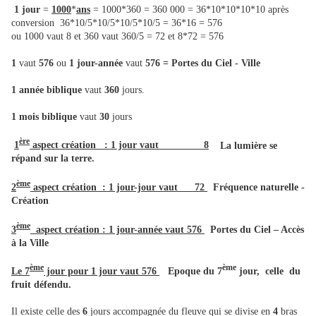
1 jour
=
1000
*
ans
= 1000*360 = 360 000 = 36*10*10*10*10 après
conversion 36*10/5*10/5*10/5*10/5 = 36*16 = 576
ou 1000 vaut 8 et 360 vaut 360/5 = 72 et 8*72 = 576
1
vaut
576
ou
1 jour-année
vaut
576 = Portes du Ciel - Ville
1 année biblique
vaut
360
jours.
1 mois biblique
vaut
30
jours
ère
1
aspect création : 1 jour vaut 8
La lumière se
répand sur la terre.
ème
2
aspect création : 1 jour-jour vaut 72
Fréquence naturelle -
Création
ème
3
aspect création : 1 jour-année vaut 576
Portes du Ciel – Accès
à la Ville
ème
ème
Le 7
jour pour 1 jour vaut 576
Epoque du 7
jour, celle du
fruit défendu.
Il existe celle des
6
jours accompagnée du fleuve qui se divise en
4
bras