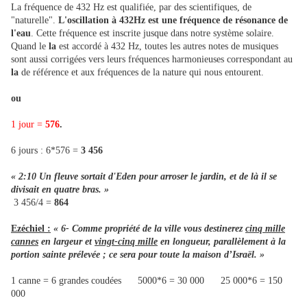
La fréquence de 432 Hz est qualifiée, par des scientifiques, de
"naturelle".
L'oscillation à 432Hz est une fréquence de résonance de
l'eau
. Cette fréquence est inscrite jusque dans notre système solaire.
Quand le
la
est accordé à 432 Hz, toutes les autres notes de musiques
sont aussi corrigées vers leurs fréquences harmonieuses correspondant au
la
de référence et aux fréquences de la nature qui nous entourent.
ou
1 jour =
576
.
6 jours : 6*576 =
3 456
« 2:10 Un fleuve sortait d'Eden pour arroser le jardin, et de là il se
divisait en quatre bras. »
3 456/4 =
864
Ezéchiel :
« 6- Comme propriété de la ville vous destinerez
cinq mille
cannes
en largeur et
vingt-cinq mille
en longueur, parallèlement à la
portion sainte prélevée ; ce sera pour toute la maison d’Israël. »
1 canne = 6 grandes coudées 5000*6 = 30 000 25 000*6 = 150
000