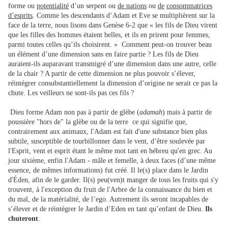
forme ou
potentialité
d’un serpent ou
de nations
ou
de
consommatrices
d’esprits
. Comme les descendants d’Adam et Eve se multiplièrent sur la
face de la terre, nous lisons dans Genèse 6-2 que « les fils de Dieu virent
que les filles des hommes étaient belles, et ils en prirent pour femmes,
parmi toutes celles qu’ils choisirent. » Comment peut-on trouver beau
un élément d’une dimension sans en faire partie ? Les fils de Dieu
auraient-ils auparavant transmigré d’une dimension dans une autre, celle
de la chair ? A partir de cette dimension ne plus pouvoir s’élever,
réintégrer consubstantiellement la dimension d’origine ne serait ce pas la
chute. Les veilleurs ne sont-ils pas ces fils ?
Dieu forme Adam non pas à partir de glèbe (
adamah
) mais à partir de
poussière "hors de" la glèbe ou de la terre ce qui signifie que,
contrairement aux animaux, l'Adam est fait d'une substance bien plus
subtile, susceptible de tourbillonner dans le vent, d‘être soulevée par
l'Esprit, vent et esprit étant le même mot tant en hébreu qu'en grec. Au
jour sixième, enfin l'Adam - mâle et femelle, à deux faces (d’une même
essence, de mêmes informations) fut créé. Il le(s) place dans le Jardin
d'Éden, afin de le garder. Il(s) peu(ven)t manger de tous les fruits qui s'y
trouvent, à l'exception du fruit de l'Arbre de la connaissance du bien et
du mal, de la matérialité, de l’ego. Autrement ils seront incapables de
s’élever et de réintégrer le Jardin d’Eden en tant qu’enfant de Dieu.
Ils
chuteront
.