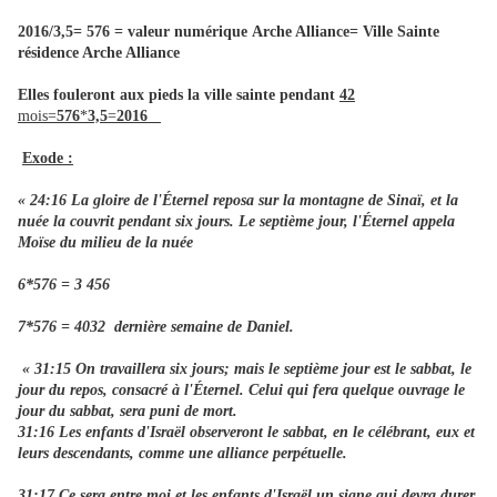
2016/3,5= 576
=
valeur numérique
Arche Alliance= Ville Sainte
résidence Arche Alliance
Elles fouleront aux pieds la ville sainte pendant
42
mois=
576
*
3,5
=
2016
Exode :
« 24:16 La gloire de l'Éternel reposa sur la montagne de Sinaï, et la
nuée la couvrit pendant six jours. Le septième jour, l'Éternel appela
Moïse du milieu de la nuée
6*576 = 3 456
7*576 = 4032 dernière semaine de Daniel.
« 31:15 On travaillera six jours; mais le septième jour est le sabbat, le
jour du repos, consacré à l'Éternel. Celui qui fera quelque ouvrage le
jour du sabbat, sera puni de mort.
31:16 Les enfants d'Israël observeront le sabbat, en le célébrant, eux et
leurs descendants, comme une alliance perpétuelle.
31:17 Ce sera entre moi et les enfants d'Israël un signe qui devra durer