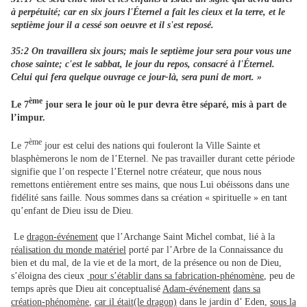
à perpétuité; car en six jours l'Éternel a fait les cieux et la terre, et le
septième jour il a cessé son oeuvre et il s'est reposé.
35:2 On travaillera six jours; mais le septième jour sera pour vous une
chose sainte; c'est le sabbat, le jour du repos, consacré à l'Éternel.
Celui qui fera quelque ouvrage ce jour-là, sera puni de mort. »
ème
Le 7
jour sera le jour où le pur devra être séparé, mis à part de
l’impur.
ème
Le 7
jour est celui des nations qui fouleront la Ville Sainte et
blasphèmerons le nom de l’Eternel. Ne pas travailler durant cette période
signifie que l’on respecte l’Eternel notre créateur, que nous nous
remettons entièrement entre ses mains, que nous Lui obéissons dans une
fidélité sans faille. Nous sommes dans sa création « spirituelle » en tant
qu’enfant de Dieu issu de Dieu.
Le
dragon-événement
que l’Archange Saint Michel combat, lié à la
réalisation du monde matériel
porté par l’Arbre de la Connaissance du
bien et du mal, de la vie et de la mort, de la présence ou non de Dieu,
s’éloigna des cieux
pour s’établir dans sa fabrication-phénomène
, peu de
temps après que Dieu ait conceptualisé
Adam-événement
dans sa
création-phénomène
,
car il était(le dragon)
dans le jardin d’ Eden,
sous la