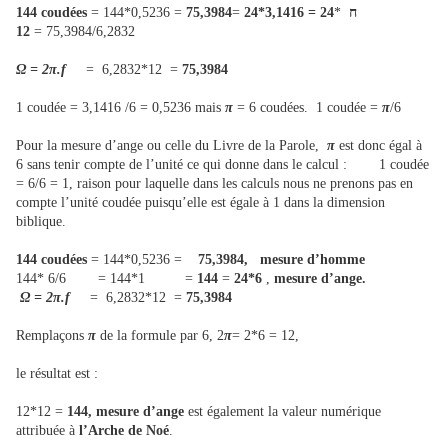
144 coudées
= 144*0,5236 =
75,3984
=
24*3,1416 =
24
*
ח
12
75,3984/6,2832 =
Ω = 2π.f
= 6,2832*12 =
75,3984
1 coudée = 3,1416 /6 = 0,5236 mais
π
= 6 coudées. 1 coudée =
π
/6
Pour la mesure d’ange ou celle du Livre de la Parole,
π
est donc égal à
6 sans tenir compte de l’unité ce qui donne dans le calcul : 1 coudée
= 6/6 = 1, raison pour laquelle dans les calculs nous ne prenons pas en
compte l’unité coudée puisqu’elle est égale à 1 dans la dimension
biblique.
144 coudées
= 144*0,5236 =
75,3984, mesure d’homme
144* 6/6 = 144*1 =
144
=
24*6
,
mesure d’ange.
Ω = 2π.f
= 6,2832*12 =
75,3984
Remplaçons
π
de la formule par 6, 2
π
= 2*6 = 12,
le résultat est :
12*12 =
144, mesure d’ange
est également la valeur numérique
attribuée à
l’Arche de Noé
.