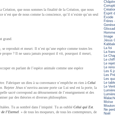
Châpitr
Corrupt
Créatio
a Création, que nous sommes la finalité de la Création, que nous
Esprit 
ence n’est que de nous comme la conscience, qu’il n’existe qu’un seul
Exode
Frères 
Genès
Glissa
Homme 
Image
st grand.
Jésus C
Kabbal
La foi
, se reproduit et meurt. Il n’est qu’une espèce comme toutes les
La fran
e propre ? Il ne saura jamais pourquoi il vit, pourquoi il meurt,
Le Cha
Le chiff
Le reje
Le reno
t occuper en parlant de l’espèce animale comme une espèce
Les 6 j
Les Pré
Les qua
Le tabl
’être. Fabriquer un dieu à sa convenance n’empêche en rien à
Celui
Le Vent
on. Rejeter
Jésus
n’ouvrira aucune porte car Lui seul est la porte, la
Lumièr
pelle sacré correspond au détournement de l’enseignement et des
Lumièr
niser par des théories et diverses philosophies.
Malach
Moïse
Mouton
étalées. Tu as sombré dans l’iniquité. Tu as oublié
Celui qui Est
.
Ne perd
e de l’Eternel
.
» de tous les moqueurs, de tous les contempteurs, de
Noël