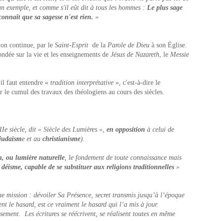
n exemple, et comme s'il eût dit à tous les hommes :
Le plus sage
connaît que sa sagesse n'est rien.
»
tion continue, par le
Saint-Esprit
de la
Parole de Dieu
à son Église.
ndée sur la vie et les enseignements de
Jésus de Nazareth
, le
Messie
 il faut entendre «
tradition interprétative
», c'est-à-dire le
le cumul des travaux des théologiens au cours des siècles.
II
e
siècle, dit « Siècle des Lumières »,
en opposition
à celui de
judaïsm
e et au
christianisme
).
n, ou lumière
naturelle
, le fondement de toute connaissance mais
 déisme, capable de se substituer aux religions traditionnelles
»
me mission : dévoiler Sa Présence, secret transmis jusqu’à l’époque
ent le hasard, est ce vraiment le hasard qui l’a mis à jour.
sement. Les écritures se réécrivent, se réalisent toutes en même