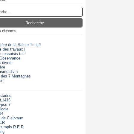
s récents
ère de la Sainte Trinité
s des travaux !
 ressaisis-toi !
 Observance
 divers
ère
isme divin
 des 7 Montagnes
se
 stades
3,1416
ypse 7
logie
14
 de Clairvaux
RER
s tapis R.E.R
ong