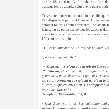
tous les illusionnistes. Le funambule tombera de 
construction du temple, celui que tu penses bâtir 
Tu veux te donner une identité inaccessible que s
l’intelligence, la parole et l’image. Tu ne fais qu
dominer toutes les autres créatures. Ton amour n’
jambe. Tu ne portes même plus les caleçons de li
diable tous les autres. Répression - épuration – e
L’harmonie n’est plus.
Tu «
es un animal à deux pieds, sans plumes
. »
Que disait déjà Socrate ?
« Maintenant,
crois-tu que tu sois un être pour
d’intelligent
; et cela, quand tu sais que tu n’as 
goutte de la masse des eaux, et que sur l’immense
ton corps?
Penses-tu que toi seul aurais eu le b
ailleurs, et que
ces êtres infinis, par rapport à to
force inintelligente? »
Xénophon,
Mémorables
, I, 4, 8
« Mais, Athéniens, la vérité est qu'Apollon seul e
sagesse humaine n'est pas grand-chose
, ou
même