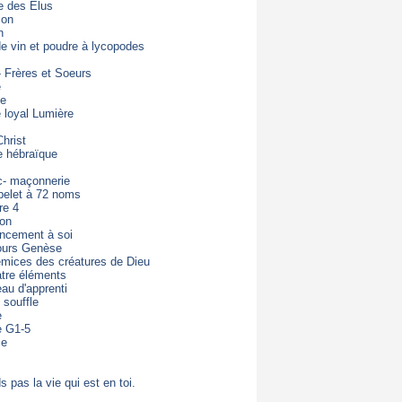
e des Elus
ion
n
de vin et poudre à lycopodes
- Frères et Soeurs
e
de
loyal Lumière
hrist
e hébraïque
c- maçonnerie
pelet à 72 noms
re 4
ton
ncement à soi
ours Genèse
mices des créatures de Dieu
tre éléments
eau d'apprenti
 souffle
e
e G1-5
ie
s pas la vie qui est en toi.