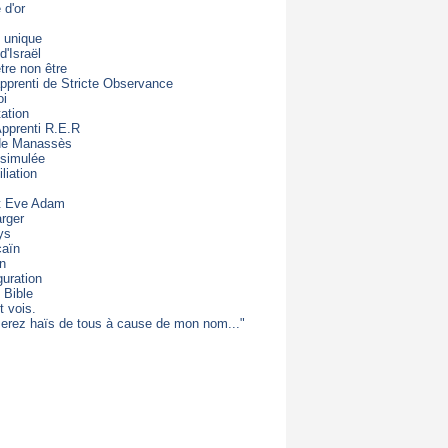
d'or
 unique
d'Israël
être non être
apprenti de Stricte Observance
oi
ation
Apprenti R.E.R
 de Manassès
 simulée
liation
t Eve Adam
rger
ys
caïn
on
guration
 Bible
t vois.
erez haïs de tous à cause de mon nom..."