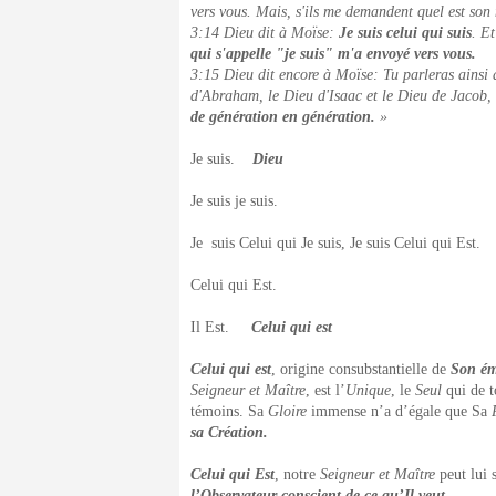
vers vous. Mais, s'ils me demandent quel est son
3:14 Dieu dit à Moïse:
Je suis celui qui suis
. Et
qui s'appelle "je suis" m'a envoyé vers vous.
3:15 Dieu dit encore à Moïse: Tu parleras ainsi a
d'Abraham, le Dieu d'Isaac et le Dieu de Jacob,
de génération en génération.
»
Je suis.
Dieu
Je suis je suis.
Je suis Celui qui Je suis, Je suis Celui qui Est.
Celui qui Est.
Il Est.
Celui qui est
Celui qui est
, origine consubstantielle de
Son é
Seigneur et Maître
, est l’
Unique
, le
Seul
qui de t
témoins. Sa
Gloire
immense n’a d’égale que Sa
sa Création.
Celui qui Est
, notre
Seigneur et Maître
peut lui s
l’Observateur conscient de ce qu’Il veut
.