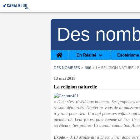
Des nomb
Home
En Réalité
Esotérisme
DES NOMBRES
>
666
>
LA RELIGION NATURELLE
13 mai 2019
La religion naturelle
«
Dieu s’est révélé aux hommes. Ses prophètes on
se sont détournés. Douteriez-vous de la puissanc
n’y sont pour rien. Il a agi pour ses enfants qui 
premier né. Leur foi est pure comme de l’or. Ils n
serviteurs, Ses prêtres. Ils auront connu Son Amo
Exode
« 3:13 Moïse dit à Dieu: J'irai donc vers l