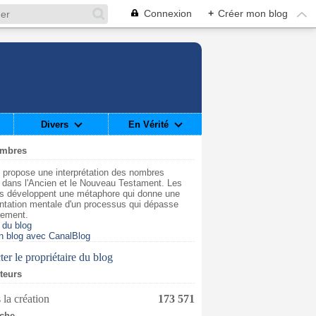
Connexion
+
Créer mon blog
Divers
En Vérité
ombres
 propose une interprétation des nombres
t dans l'Ancien et le Nouveau Testament. Les
s développent une métaphore qui donne une
ntation mentale d'un processus qui dépasse
dement.
 du blog
n blog avec CanalBlog
er le propriétaire du blog
iteurs
 la création
173 571
che