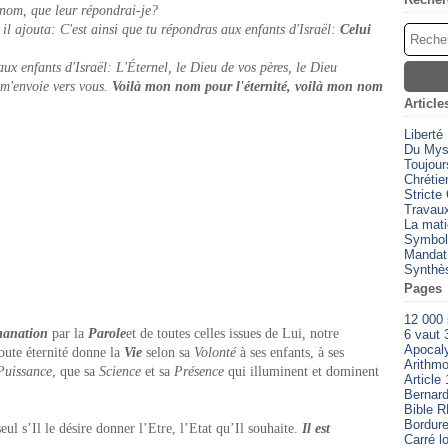
 nom, que leur répondrai-je?
 il ajouta: C'est ainsi que tu répondras aux enfants d'Israël:
Celui
ux enfants d'Israël: L'Éternel, le Dieu de vos pères, le Dieu
 m'envoie vers vous.
Voilà mon nom pour l'éternité, voilà mon nom
Article
Liberté
Du Myst
Toujour
Chrétien
Stricte
Travaux
La mati
Symbol
Mandat
Synthè
Pages
12 000
manation
par la
Parole
et de toutes celles issues de Lui
,
notre
6 vaut 
Apocal
oute éternité donne la
Vie
selon sa
Volonté
à ses enfants, à ses
Arithmo
Puissance
, que sa
Science
et sa
Présence
qui illuminent et dominent
Article 
Bernard
Bible 
Bordure
eul s’Il le désire donner l’Etre, l’Etat qu’Il souhaite.
Il est
Carré l