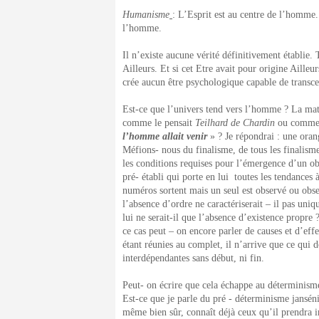
Humanisme
: L’Esprit est au centre de l’homme.
l’homme.
Il n’existe aucune vérité définitivement établie. 
Ailleurs. Et si cet Etre avait pour origine Aille
crée aucun être psychologique capable de transce
Est-ce que l’univers tend vers l’homme ? La mati
comme le pensait
Teilhard de Chardin
ou comme l
l’homme allait venir
» ? Je répondrai : une oran
Méfions- nous du finalisme, de tous les finalisme
les conditions requises pour l’émergence d’un ob
pré- établi qui porte en lui toutes les tendances à
numéros sortent mais un seul est observé ou obser
l’absence d’ordre ne caractériserait – il pas uni
lui ne serait-il que l’absence d’existence propr
ce cas peut – on encore parler de causes et d’effet
étant réunies au complet, il n’arrive que ce qui 
interdépendantes sans début, ni fin.
Peut- on écrire que cela échappe au déterminisme
Est-ce que je parle du pré - déterminisme jansén
même bien sûr, connaît déjà ceux qu’il prendra