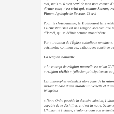
moi, mais qu'il s'est servi de mon nom comme d'u
d'entre vous, c'est celui qui, comme Socrate, re
Platon,
Apologie de Socrate
, 23 a-b
Pour le
christianisme
,
la
Tradition
est la révéla
Le
christianisme
est une religion abrahamique fo
d’Israël,
qui se définit comme monothéiste.
Par «
tradition de l'Église catholique romaine
»,
patrimoine commun aux catholiques constitué par 
La religion naturelle
« Le concept de
religion naturelle
est né au XVI
«
religion révélée
» (allusion principalement au
Les philosophes entendent alors faire de
la raiso
surtout
la base d'une morale universelle et d'un
Wikipédia
«
Notre Ordre possède la dernière mission, l’ulti
capable de le déchiffrer, et c’est la notre. Seulem
L’humanité l’utilise, s’enfonce dans son anéantis