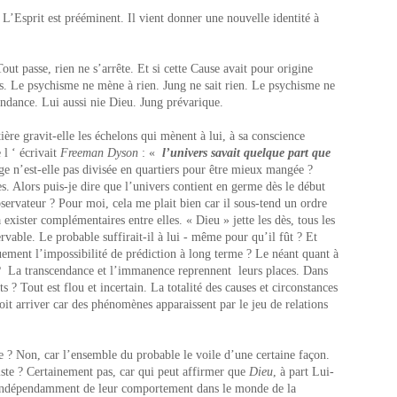
 L’Esprit est prééminent. Il vient donner une nouvelle identité à
Tout passe, rien ne s’arrête. Et si cette Cause avait pour origine
urs. Le psychisme ne mène à rien. Jung ne sait rien. Le psychisme ne
ndance. Lui aussi nie Dieu. Jung prévarique.
ère gravit-elle les échelons qui mènent à lui, à sa conscience
 ‘ écrivait
Freeman Dyson
: «
l’univers savait quelque part que
ge n’est-elle pas divisée en quartiers pour être mieux mangée ?
s. Alors puis-je dire que l’univers contient en germe dès le début
servateur ? Pour moi, cela me plait bien car il sous-tend un ordre
 exister complémentaires entre elles. « Dieu » jette les dès, tous les
vable. Le probable suffirait-il à lui - même pour qu’il fût ? Et
quement l’impossibilité de prédiction à long terme ? Le néant quant à
e ? La transcendance et l’immanence reprennent leurs places. Dans
s ? Tout est flou et incertain. La totalité des causes et circonstances
doit arriver car des phénomènes apparaissent par le jeu de relations
 ? Non, car l’ensemble du probable le voile d’une certaine façon.
iste ? Certainement pas, car qui peut affirmer que
Dieu
, à part Lui-
 indépendamment de leur comportement dans le monde de la