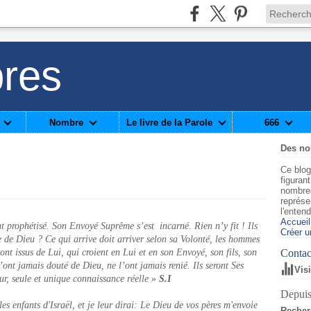
res
Nombre
Le livre de la Parole
666
Des n
Ce blog
figuran
nombre
représe
l'enten
Accueil
t prophétisé. Son Envoyé Suprême s’est incarné. Rien n’y fit ! Ils
Créer u
e de Dieu ? Ce qui arrive doit arriver selon sa Volonté, les hommes
sont issus de Lui, qui croient en Lui et en son Envoyé, son fils, son
Contact
’ont jamais douté de Dieu, ne l’ont jamais renié. Ils seront Ses
Vis
ur, seule et unique connaissance réelle
»
S.I
Depuis
es enfants d'Israël, et je leur dirai: Le Dieu de vos pères m'envoie
Recher