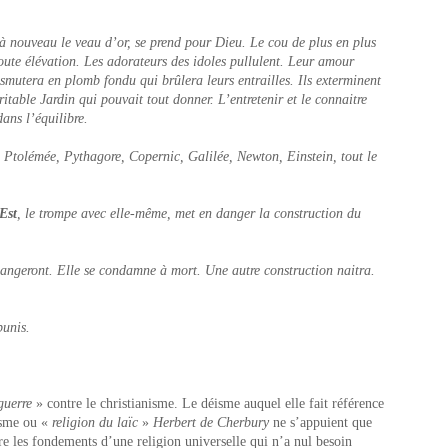
 à nouveau le veau d’or, se prend pour Dieu. Le cou de plus en plus
toute élévation. Les adorateurs des idoles pullulent. Leur amour
ansmutera en plomb fondu qui brûlera leurs entrailles. Ils exterminent
éritable Jardin qui pouvait tout donner. L’entretenir et le connaitre
dans l’équilibre.
. Ptolémée, Pythagore, Copernic, Galilée, Newton, Einstein, tout le
Est
, le trompe avec elle-même, met en danger la construction du
changeront. Elle se condamne à mort. Une autre construction naitra.
punis.
guerre
» contre le christianisme. Le déisme auquel elle fait référence
isme ou «
religion du laïc
»
Herbert de Cherbury
ne s’appuient que
re les fondements d’une religion universelle qui n’a nul besoin