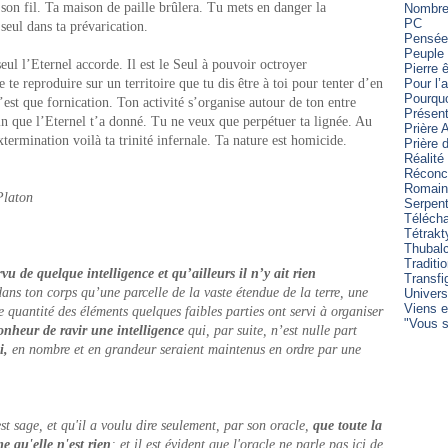
son fil. Ta maison de paille brûlera. Tu mets en danger la
Nombre 
PC
seul dans ta prévarication.
Pensée
Peuple 
eul l’Eternel accorde. Il est le Seul à pouvoir octroyer
Pierre 
e te reproduire sur un territoire que tu dis être à toi pour tenter d’en
Pour l’
Pourqu
est que fornication. Ton activité s’organise autour de ton entre
Présent
n que l’Eternel t’a donné. Tu ne veux que perpétuer ta lignée. Au
Prière 
xtermination voilà ta trinité infernale. Ta nature est homicide.
Prière
Réalité
Réconci
Romain
Platon
Serpen
Télécha
Tétrakt
Thubal
Traditi
vu de quelque intelligence et qu’ailleurs il n’y ait rien
Transfi
dans ton corps qu’une parcelle de la vaste étendue de la terre, une
Univers
Viens e
 quantité des éléments quelques faibles parties ont servi à organiser
"Vous s
onheur de ravir une intelligence
qui, par suite, n’est nulle part
i,
en nombre et en grandeur seraient maintenus en ordre par une
st sage, et qu'il a voulu dire seulement, par son oracle,
que toute la
 qu'elle n'est rien
; et il est évident que l'oracle ne parle pas ici de