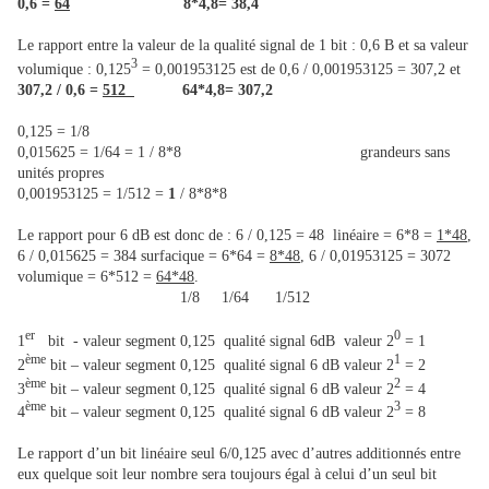
0,6 =
64
8*4,8= 38,4
Le rapport entre la valeur de la qualité signal de 1 bit : 0,6 B et sa valeur
3
volumique : 0,125
= 0,001953125 est de 0,6 / 0,001953125 = 307,2 et
307,2 / 0,6 =
512
64*4,8= 307,2
0,125 = 1/8
0,015625 = 1/64 = 1 / 8*8 grandeurs sans
unités propres
0,001953125 = 1/512 =
1
/ 8*8*8
Le rapport pour 6 dB est donc de : 6 / 0,125 = 48 linéaire = 6*8 =
1*48
,
6 / 0,015625 = 384 surfacique = 6*64 =
8*48
, 6 / 0,01953125 = 3072
volumique = 6*512 =
64*48
.
1/8 1/64 1/512
er
0
1
bit - valeur segment 0,125 qualité signal 6dB valeur 2
= 1
ème
1
2
bit – valeur segment 0,125 qualité signal 6 dB valeur 2
= 2
ème
2
3
bit – valeur segment 0,125 qualité signal 6 dB valeur 2
= 4
ème
3
4
bit – valeur segment 0,125 qualité signal 6 dB valeur 2
= 8
Le rapport d’un bit linéaire seul 6/0,125 avec d’autres additionnés entre
eux quelque soit leur nombre sera toujours égal à celui d’un seul bit