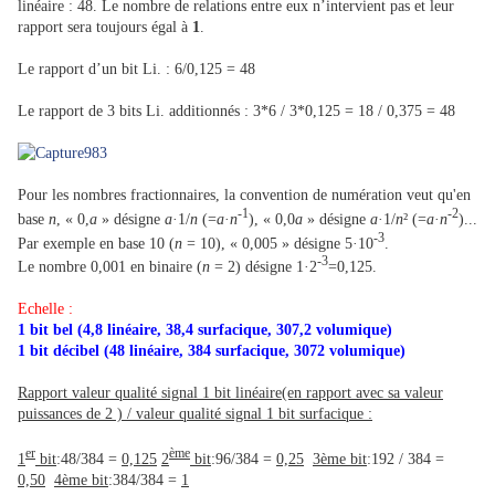
linéaire : 48. Le nombre de relations entre eux n’intervient pas et leur
rapport sera toujours égal à
1
.
Le rapport d’un bit Li. : 6/0,125 = 48
Le rapport de 3 bits Li. additionnés : 3*6 / 3*0,125 = 18 / 0,375 = 48
Pour les nombres fractionnaires, la convention de numération veut qu'en
-1
-2
base
n
, « 0,
a
» désigne
a
·1/
n
(=
a
·
n
), « 0,0
a
» désigne
a
·1/
n
² (=
a
·
n
)...
-3
Par exemple en base 10 (
n
= 10), « 0,005 » désigne 5·10
.
-3
Le nombre 0,001 en binaire (
n
= 2) désigne 1·2
=0,125.
Echelle :
1 bit bel (4,8 linéaire, 38,4 surfacique, 307,2 volumique)
1 bit décibel (48 linéaire, 384 surfacique, 3072 volumique)
Rapport valeur qualité signal 1 bit linéaire(en rapport avec sa valeur
puissances de 2 ) / valeur qualité signal 1 bit surfacique :
er
ème
1
bit
:48/384 =
0,125
2
bit
:96/384 =
0,25
3ème bit
:192 / 384 =
0,50
4ème bit
:384/384 =
1