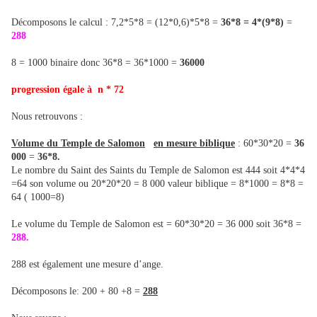
Décomposons le calcul : 7,2*5*8 = (12*0,6)*5*8 =
36*8 = 4*(9*8)
=
288
8 = 1000 binaire donc 36*8 = 36*1000 =
36000
progression égale à n * 72
Nous retrouvons :
Volume du Temple de Salomon
en mesure biblique
: 60*30*20 =
36
000
=
36*8.
Le nombre du Saint des Saints du Temple de Salomon est 444 soit 4*4*4
=64 son volume ou 20*20*20 = 8 000 valeur biblique = 8*1000 = 8*8 =
64 ( 1000=8)
Le volume du Temple de Salomon est = 60*30*20 = 36 000 soit 36*8 =
288.
288 est également une mesure d’ange.
Décomposons le: 200 + 80 +8 =
288