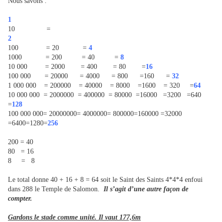
Nous savons :
1
10 =
2
100 = 20 =
4
1000 = 200 = 40 =
8
10 000 = 2000 = 400 = 80 =
16
100 000 = 20000 = 4000 = 800 =160 =
32
1 000 000 = 200000 = 40000 = 8000 =1600 = 320 =
64
10 000 000 = 2000000 = 400000 = 80000 =16000 =3200 =640
=
128
100 000 000= 20000000= 4000000= 800000=160000 =32000
=6400=1280=
256
200 = 40
80 = 16
8 = 8
Le total donne 40 + 16 + 8 = 64 soit le Saint des Saints 4*4*4 enfoui
dans 288 le Temple de Salomon.
Il s’agit d’une autre façon de
compter.
Gardons le stade comme unité. Il vaut 177,6m