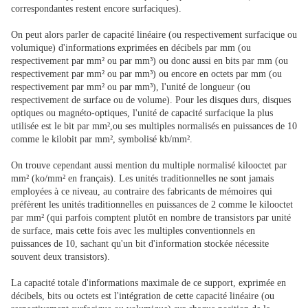
correspondantes restent encore surfaciques).
On peut alors parler de capacité linéaire (ou respectivement surfacique ou
volumique) d'informations exprimées en décibels par mm (ou
respectivement par mm² ou par mm³) ou donc aussi en bits par mm (ou
respectivement par mm² ou par mm³) ou encore en octets par mm (ou
respectivement par mm² ou par mm³), l'unité de longueur (ou
respectivement de surface ou de volume). Pour les disques durs, disques
optiques ou magnéto-optiques, l'unité de capacité surfacique la plus
utilisée est le bit par mm²,ou ses multiples normalisés en puissances de 10
comme le kilobit par mm², symbolisé kb/mm².
On trouve cependant aussi mention du multiple normalisé kilooctet par
mm² (ko/mm² en français). Les unités traditionnelles ne sont jamais
employées à ce niveau, au contraire des fabricants de mémoires qui
préfèrent les unités traditionnelles en puissances de 2 comme le kilooctet
par mm² (qui parfois comptent plutôt en nombre de transistors par unité
de surface, mais cette fois avec les multiples conventionnels en
puissances de 10, sachant qu'un bit d'information stockée nécessite
souvent deux transistors).
La capacité totale d'informations maximale de ce support, exprimée en
décibels, bits ou octets est l'intégration de cette capacité linéaire (ou