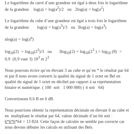
Le logarithme du carré d’une grandeur est égal à deux fois le logarithme
2
2
de la grandeur. log(a) = log(a
)/2 ou 2log(a) = log(a
)
Le logarithme du cube d’une grandeur est égal à trois fois le logarithme
3
3
de la grandeur. log(a) = log(a
)/3 ou 3log(a) = log(a
)
n
nlog(a) = log(a
)
3
3
log
(2) = log
(2
)/3 ou 3log
(2) = log
(2
) = log
(8) =
10
10
10
10
10
3
3
0,9 (0,9 vaut 3) 10
et 2
Nous pouvons écrire qu’en élevant 3 au cube et qu’en * le résultat par 64
et par 8 nous avons converti la qualité du signal de 1 octet en Bel en
qualité du signal de 1 octet en décibel par rapport à sa représentation
binaire et numérique. ( 100 soit 1 000 000) ( 4 soit 64)
Convertissons 0,6 B en 6 dB.
Nous pourrions obtenir la représentation décimale en élevant 6 au cube et
en multipliant le résultat par 64, valeur décimale d’un bit soit :
6*6*6
*64 = 13 824. Cette façon de calculer ne semble pas correcte car
nous devons débuter les calculs en utilisant des Bels.