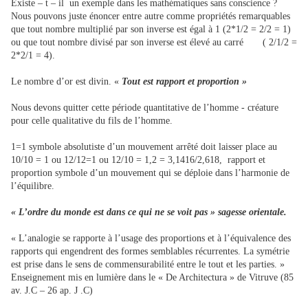
Existe – t – il un exemple dans les mathématiques sans conscience ?
Nous pouvons juste énoncer entre autre comme propriétés remarquables
que tout nombre multiplié par son inverse est égal à 1 (2*1/2 = 2/2 = 1)
ou que tout nombre divisé par son inverse est élevé au carré ( 2/1/2 =
2*2/1 = 4).
Le nombre d’or est divin. «
Tout est rapport et proportion »
Nous devons quitter cette période quantitative de l’homme - créature
pour celle qualitative du fils de l’homme.
1=1 symbole absolutiste d’un mouvement arrêté doit laisser place au
10/10 = 1 ou 12/12=1 ou 12/10 = 1,2 = 3,1416/2,618, rapport et
proportion symbole d’un mouvement qui se déploie dans l’harmonie de
l’équilibre.
« L’ordre du monde est dans ce qui ne se voit pas » sagesse orientale.
« L’analogie se rapporte à l’usage des proportions et à l’équivalence des
rapports qui engendrent des formes semblables récurrentes. La symétrie
est prise dans le sens de commensurabilité entre le tout et les parties. »
Enseignement mis en lumière dans le « De Architectura » de Vitruve (85
av. J.C – 26 ap. J .C)