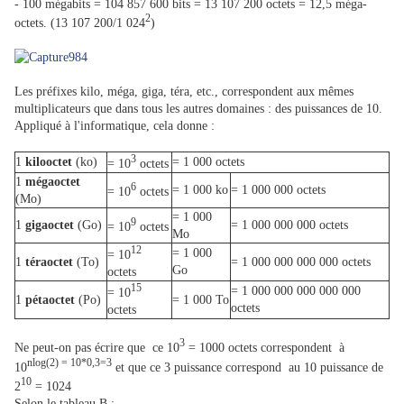
- 100 mégabits = 104 857 600 bits = 13 107 200 octets = 12,5 méga-
2
octets. (13 107 200/1 024
)
Les préfixes kilo, méga, giga, téra, etc., correspondent aux mêmes
multiplicateurs que dans tous les autres domaines : des puissances de 10.
Appliqué à l'informatique, cela donne :
3
1
kilooctet
(ko)
= 1 000 octets
= 10
octets
1
mégaoctet
6
= 1 000 ko
= 1 000 000 octets
= 10
octets
(Mo)
= 1 000
9
1
gigaoctet
(Go)
= 1 000 000 000 octets
= 10
octets
Mo
12
= 1 000
= 10
1
téraoctet
(To)
= 1 000 000 000 000 octets
Go
octets
15
= 1 000 000 000 000 000
= 10
1
pétaoctet
(Po)
= 1 000 To
octets
octets
3
Ne peut-on pas écrire que ce 10
= 1000 octets correspondent à
nlog(2) = 10*0,3=3
10
et que ce 3 puissance correspond au 10 puissance de
10
2
= 1024
Selon le tableau B :