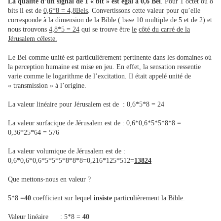
La qualité d’un signal de 1 « bit » est égal à 0,6 Bel
. Pour 1 octet ou 8
bits il est de
0,6*8 = 4,8Bels
. Convertissons cette valeur pour qu’elle
corresponde à la dimension de la Bible ( base 10 multiple de 5 et de 2) et
nous trouvons
4,8*5 = 24
qui se trouve être
le
côté du carré de la
Jérusalem céleste.
Le Bel comme unité est particulièrement pertinente dans les domaines où
la perception humaine est mise en jeu. En effet, la sensation ressentie
varie comme le logarithme de l’excitation. Il était appelé unité de
« transmission » à l’origine.
La valeur linéaire pour Jérusalem est de : 0,6*5*8 = 24
La valeur surfacique de Jérusalem est de : 0,6*0,6*5*5*8*8 =
0,36*25*64 = 576
La valeur volumique de Jérusalem est de :
0,6*0,6*0,6*5*5*5*8*8*8=0,216*125*512=
13824
Que mettons-nous en valeur ?
5*8 =
40
coefficient sur lequel
insiste
particulièrement la Bible.
Valeur linéaire : 5*8 =
40