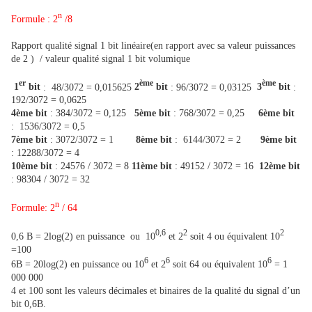
n
Formule : 2
/8
Rapport qualité signal 1 bit linéaire(en rapport avec sa valeur puissances
de 2 ) / valeur qualité signal 1 bit volumique
er
ème
ème
1
bit
: 48/3072 = 0,015625
2
bit
: 96/3072 = 0,03125
3
bit
:
192/3072 = 0,0625
4ème bit
: 384/3072 = 0,125
5ème bit
: 768/3072 = 0,25
6ème bit
: 1536/3072 = 0,5
7ème bit
: 3072/3072 = 1
8ème bit
: 6144/3072 = 2
9ème bit
: 12288/3072 = 4
10ème bit
: 24576 / 3072 = 8
11ème bit
: 49152 / 3072 = 16
12ème bit
: 98304 / 3072 = 32
n
Formule: 2
/ 64
0,6
2
2
0,6 B = 2log(2) en puissance ou 10
et 2
soit 4 ou équivalent 10
=100
6
6
6
6B = 20log(2) en puissance ou 10
et 2
soit 64 ou équivalent 10
= 1
000 000
4 et 100 sont les valeurs décimales et binaires de la qualité du signal d’un
bit 0,6B.