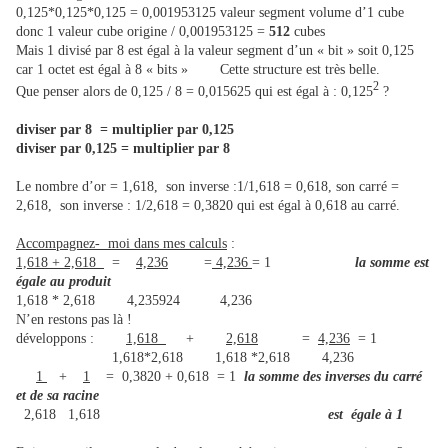
0,125*0,125*0,125 = 0,001953125 valeur segment volume d’1 cube
donc 1 valeur cube origine / 0,001953125 =
512
cubes
Mais 1 divisé par 8 est égal à la valeur segment d’un « bit » soit 0,125
car 1 octet est égal à 8 « bits » Cette structure est très belle.
2
Que penser alors de 0,125 / 8 = 0,015625 qui est égal à : 0,125
?
diviser par 8 = multiplier par 0,125
diviser par 0,125 = multiplier par 8
Le nombre d’or = 1,618, son inverse :1/1,618 = 0,618, son carré =
2,618, son inverse : 1/2,618 = 0,3820 qui est égal à 0,618 au carré.
Accompagnez- moi dans mes calculs
:
1,618 + 2,618
=
4,236
=
4,236
= 1
la somme est
égale au produit
1,618 * 2,618 4,235924 4,236
N’en restons pas là !
développons :
1,618
+
2,618
=
4,236
= 1
1,618*2,618 1,618 *2,618 4,236
1
+
1
= 0,3820 + 0,618 = 1
la somme des inverses du carré
et de sa racine
2,618 1,618
est égale à 1