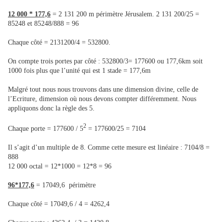
12 000 * 177,6
= 2 131 200 m périmètre Jérusalem. 2 131 200/25 =
85248 et 85248/888 = 96
Chaque côté = 2131200/4 = 532800.
On compte trois portes par côté : 532800/3= 177600 ou 177,6km soit
1000 fois plus que l’unité qui est 1 stade = 177,6m
Malgré tout nous nous trouvons dans une dimension divine, celle de
l’Ecriture, dimension où nous devons compter différemment. Nous
appliquons donc la règle des 5.
2
Chaque porte = 177600 / 5
= 177600/25 = 7104
Il s’agit d’un multiple de 8. Comme cette mesure est linéaire : 7104/8 =
888
12 000 octal = 12*1000 = 12*8 = 96
96*177,6
= 17049,6 périmètre
Chaque côté = 17049,6 / 4 = 4262,4