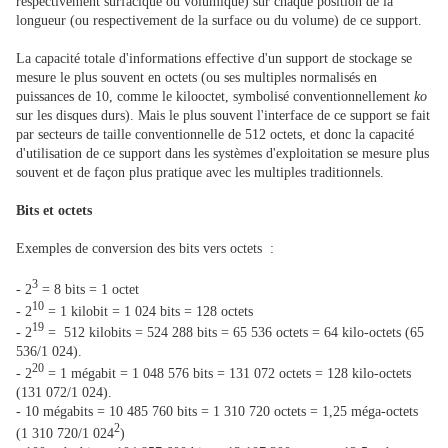
respectivement surfacique ou volumique) sur chaque position de la
longueur (ou respectivement de la surface ou du volume) de ce support.
La capacité totale d'informations effective d'un support de stockage se
mesure le plus souvent en octets (ou ses multiples normalisés en
puissances de 10, comme le kilooctet, symbolisé conventionnellement
ko
sur les disques durs). Mais le plus souvent l'interface de ce support se fait
par secteurs de taille conventionnelle de 512 octets, et donc la capacité
d'utilisation de ce support dans les systèmes d'exploitation se mesure plus
souvent et de façon plus pratique avec les multiples traditionnels.
Bits et octets
Exemples de conversion des bits vers octets :
3
- 2
= 8 bits = 1 octet
10
- 2
= 1 kilobit = 1 024 bits = 128 octets
19
- 2
= 512 kilobits = 524 288 bits = 65 536 octets = 64 kilo-octets (65
536/1 024).
20
- 2
= 1 mégabit = 1 048 576 bits = 131 072 octets = 128 kilo-octets
(131 072/1 024).
- 10 mégabits = 10 485 760 bits = 1 310 720 octets = 1,25 méga-octets
2
(1 310 720/1 024
)