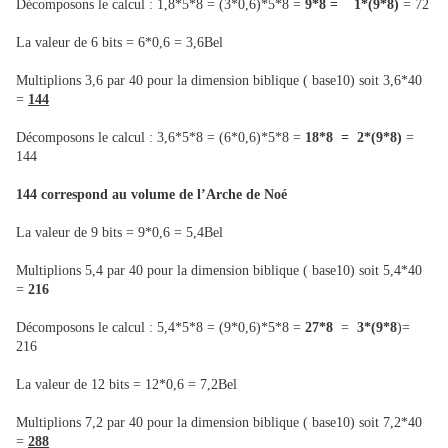
Décomposons le calcul : 1,8*5*8 = (3*0,6)*5*8 =
9*8 = 1*(9*8)
= 72
La valeur de 6 bits = 6*0,6 = 3,6Bel
Multiplions 3,6 par 40 pour la dimension biblique ( base10) soit 3,6*40
=
144
Décomposons le calcul : 3,6*5*8 = (6*0,6)*5*8 =
18*8 = 2*(9*8)
=
144
144 correspond au volume de l’Arche de Noé
La valeur de 9 bits = 9*0,6 = 5,4Bel
Multiplions 5,4 par 40 pour la dimension biblique ( base10) soit 5,4*40
=
216
Décomposons le calcul : 5,4*5*8 = (9*0,6)*5*8 =
27*8
=
3*(9*8
)=
216
La valeur de 12 bits = 12*0,6 = 7,2Bel
Multiplions 7,2 par 40 pour la dimension biblique ( base10) soit 7,2*40
=
288