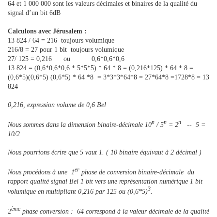
64 et 1 000 000 sont les valeurs décimales et binaires de la qualité du
signal d’un bit 6dB
Calculons avec Jérusalem :
13 824 / 64 = 216 toujours volumique
216/8 = 27 pour 1 bit toujours volumique
27/ 125 = 0,216 ou 0,6*0,6*0,6
13 824 = (0,6*0,6*0,6 * 5*5*5) * 64 * 8 = (0,216*125) * 64 * 8 =
(0,6*5)(0,6*5) (0,6*5) * 64 *8 = 3*3*3*64*8 = 27*64*8 =1728*8 = 13
824
0,216, expression volume de 0,6 Bel
n
n
n
Nous sommes dans la dimension binaire-décimale 10
/ 5
= 2
-- 5 =
10/2
Nous pourrions écrire que 5 vaut 1. ( 10 binaire équivaut à 2 décimal )
er
Nous procédons à une 1
phase de conversion binaire-décimale du
rapport qualité signal Bel 1 bit vers une représentation numérique 1 bit
3
volumique en multipliant 0,216 par 125 ou (0,6*5)
.
ème
2
phase conversion : 64 correspond à la valeur décimale de la qualité