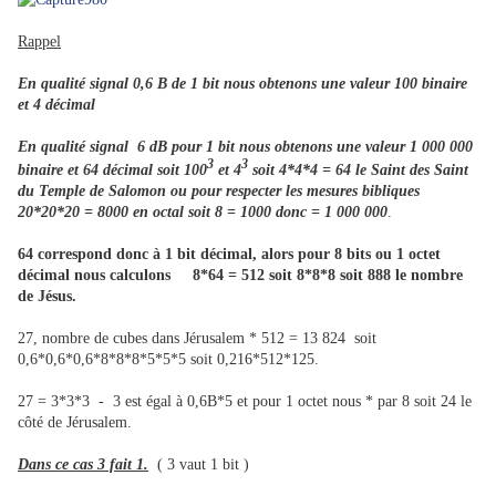
Rappel
En qualité signal 0,6 B de 1 bit nous obtenons une valeur 100 binaire
et 4 décimal
En qualité signal 6 dB pour 1 bit nous obtenons une valeur 1 000 000
3
3
binaire et 64 décimal soit 100
et 4
soit 4*4*4 = 64 le Saint des Saint
du Temple de Salomon ou pour respecter les mesures bibliques
20*20*20 = 8000 en octal soit 8 = 1000 donc = 1 000 000
.
64 correspond donc à 1 bit décimal, alors pour 8 bits ou 1 octet
décimal nous calculons 8*64 = 512 soit 8*8*8 soit 888 le nombre
de Jésus.
27, nombre de cubes dans Jérusalem * 512 = 13 824 soit
0,6*0,6*0,6*8*8*8*5*5*5 soit 0,216*512*125.
27 = 3*3*3 - 3 est égal à 0,6B*5 et pour 1 octet nous * par 8 soit 24 le
côté de Jérusalem.
Dans ce cas 3 fait 1.
( 3 vaut 1 bit )