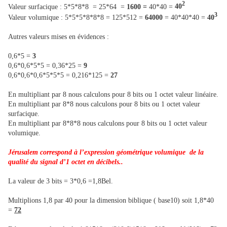
2
Valeur surfacique : 5*5*8*8 = 25*64 =
1600 =
40*40 =
40
3
Valeur volumique : 5*5*5*8*8*8 = 125*512 =
64000
= 40*40*40 =
40
Autres valeurs mises en évidences :
0,6*5 =
3
0,6*0,6*5*5 = 0,36*25 =
9
0,6*0,6*0,6*5*5*5 = 0,216*125 =
27
En multipliant par 8 nous calculons pour 8 bits ou 1 octet valeur linéaire.
En multipliant par 8*8 nous calculons pour 8 bits ou 1 octet valeur
surfacique.
En multipliant par 8*8*8 nous calculons pour 8 bits ou 1 octet valeur
volumique.
Jérusalem correspond à l’expression géométrique volumique de la
qualité du signal d’1 octet en décibels..
La valeur de 3 bits = 3*0,6 =1,8Bel.
Multiplions 1,8 par 40 pour la dimension biblique ( base10) soit 1,8*40
=
72