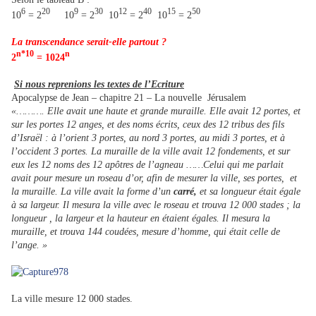
6
20
9
30
12
40
15
50
10
= 2
10
= 2
10
= 2
10
= 2
La transcendance serait-elle partout ?
n*10
n
2
= 1024
Si nous reprenions les textes de l’Ecriture
Apocalypse de Jean – chapitre 21 – La nouvelle Jérusalem
«………. Elle avait une haute et grande muraille. Elle avait 12 portes, et
sur les portes 12 anges, et des noms écrits, ceux des 12 tribus des fils
d’Israël : à l’orient 3 portes, au nord 3 portes, au midi 3 portes, et à
l’occident 3 portes. La muraille de la ville avait 12 fondements, et sur
eux les 12 noms des 12 apôtres de l’agneau ……Celui qui me parlait
avait pour mesure un roseau d’or, afin de mesurer la ville, ses portes, et
la muraille. La ville avait la forme d’un
carré,
et sa longueur était égale
à sa largeur. Il mesura la ville avec le roseau et trouva 12 000 stades ; la
longueur , la largeur et la hauteur en étaient égales. Il mesura la
muraille, et trouva 144 coudées, mesure d’homme, qui était celle de
l’ange. »
La ville mesure 12 000 stades.