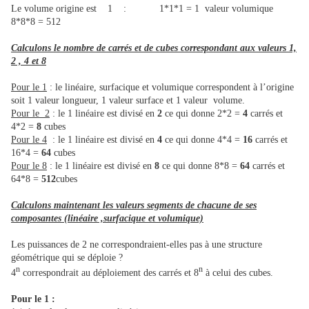
Le volume origine est 1 : 1*1*1 = 1 valeur volumique
8*8*8 = 512
Calculons le nombre de carrés et de cubes correspondant aux valeurs 1,
2 , 4 et 8
Pour le 1
: le linéaire, surfacique et volumique correspondent à l’origine
soit 1 valeur longueur, 1 valeur surface et 1 valeur volume.
Pour le 2
: le 1 linéaire est divisé en
2
ce qui donne 2*2 =
4
carrés et
4*2 =
8
cubes
Pour le 4
: le 1 linéaire est divisé en
4
ce qui donne 4*4 =
16
carrés et
16*4 =
64
cubes
Pour le 8
: le 1 linéaire est divisé en
8
ce qui donne 8*8 =
64
carrés et
64*8 =
512
cubes
Calculons maintenant les valeurs segments de chacune de ses
composantes (linéaire ,surfacique et volumique)
Les puissances de 2 ne correspondraient-elles pas à une structure
géométrique qui se déploie ?
n
n
4
correspondrait au déploiement des carrés et 8
à celui des cubes.
Pour le 1 :