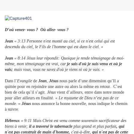
D’où venez- vous ? Où allez- vous ?
Jean
« 3:13 Personne n'est monté au ciel, si ce n'est celui qui est
descendu du ciel, le Fils de l'homme qui est dans le ciel. »
Jean
« 8:14 Jésus leur répondit: Quoique je rende témoignage de moi-
même, mon témoignage est vrai, car
je sais d'où je suis venu et où je
vais;
mais vous, vous ne savez d'où je viens ni où je vais. »
Dans l’
Evangile
de
Jean
,
Jésus
nous parle d’une dimension qu’Il a
quittée pour en rejoindre une autre ou alors la même en retour. C’est
bien de cela qu’il s’agit.
Jésus
vient d’ailleurs, entre dans notre monde
pour aller ailleurs en finalité. «
Le royaume de Dieu n’est pas de ce
monde
. »
Jésus
nous annonce la bonne nouvelle, nous indique le chemin
à suivre.
Hébreux
« 9:11 Mais Christ est venu comme souverain sacrificateur des
biens à venir;
il a traversé le tabernacle
plus grand et plus parfait
, qui
n'est pas construit de main d'homme,
c'est-à-dire,
qui n'est pas de cette