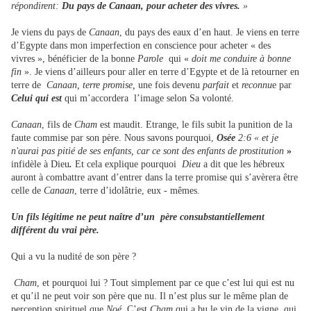
répondirent:
Du pays de Canaan, pour acheter des vivres.
»
Je viens du pays de
Canaan
, du pays des eaux d’en haut. Je viens en terre
d’Egypte dans mon imperfection en conscience pour acheter « des
vivres », bénéficier de la bonne
Parole
qui «
doit me conduire à bonne
fin
». Je viens d’ailleurs pour aller en terre d’Egypte et de là retourner en
terre de
Canaan, terre promise,
une fois devenu
parfait
et
reconnu
e par
Celui qui est
qui m’accordera l’image selon Sa volonté.
Canaan
, fils de
Cham
est maudit. Etrange, le fils subit la punition de la
faute commise par son père. Nous savons pourquoi,
Osée
2:6 « et je
n'aurai pas pitié de ses enfants, car ce sont des enfants de prostitution
»
infidèle à Dieu
.
Et cela explique pourquoi
Dieu
a dit que les hébreux
auront à combattre avant d’entrer dans la terre promise qui s’avèrera être
celle de
Canaan
, terre d’idolâtrie, eux - mêmes.
Un fils légitime ne peut naître d’un père consubstantiellement
différent du vrai père.
Qui a vu la nudité de son père ?
Cham
, et pourquoi lui ? Tout simplement par ce que c’est lui qui est nu
et qu’il ne peut voir son père que nu. Il n’est plus sur le même plan de
perception spirituel que
Noé
. C’est
Cham
qui a bu le vin de la vigne, qui