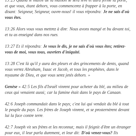
13:25 Quand le maître de la maison se sera levé et aura fermé la porte,
et que vous, étant dehors, vous commencerez à frapper à la porte, en
disant: Seigneur, Seigneur, ouvre-nous! il vous répondra:
Je ne sais d'où
vous êtes.
13:26 Alors vous vous mettrez à dire: Nous avons mangé et bu devant toi,
et tu as enseigné dans nos rues.
13:27 Et il répondra:
Je vous le dis, je ne sais d'où vous êtes; retirez-
vous de moi, vous tous, ouvriers d'iniquité.
13:28 C'est là qu'il y aura des pleurs et des grincements de dents, quand
vous verrez Abraham, Isaac et Jacob, et tous les prophètes
,
dans le
royaume de Dieu, et que vous serez jetés dehors. »
Genèse
«
42:5 Les fils d'Israël vinrent pour acheter du blé, au milieu de
ceux qui venaient aussi; car la famine était dans le pays de Canaan.
42:6 Joseph commandait dans le pays; c'est lui qui vendait du blé à tout
le peuple du pays. Les frères de Joseph vinrent, et se prosternèrent devant
lui la face contre terre.
42:7 Joseph vit ses frères et les reconnut; mais il feignit d'être un étranger
pour eux, il leur parla durement, et leur dit:
D'où venez-vous?
Ils