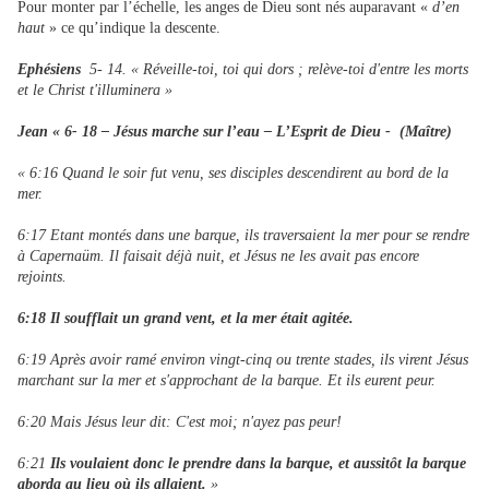
Pour monter par l’échelle, les anges de Dieu sont nés auparavant «
d’en
haut
» ce qu’indique la descente.
Ephésiens
5- 14. « Réveille-toi, toi qui dors ; relève-toi d'entre les morts
et le Christ t'illuminera »
Jean « 6- 18 – Jésus marche sur l’eau – L’Esprit de Dieu - (Maître)
« 6:16 Quand le soir fut venu, ses disciples descendirent au bord de la
mer.
6:17 Etant montés dans une barque, ils traversaient la mer pour se rendre
à Capernaüm. Il faisait déjà nuit, et Jésus ne les avait pas encore
rejoints.
6:18 Il soufflait un grand vent, et la mer était agitée.
6:19 Après avoir ramé environ vingt-cinq ou trente stades, ils virent Jésus
marchant sur la mer et s'approchant de la barque. Et ils eurent peur.
6:20 Mais Jésus leur dit: C'est moi; n'ayez pas peur!
6:21
Ils voulaient donc le prendre dans la barque, et aussitôt la barque
aborda au lieu où ils allaient.
»