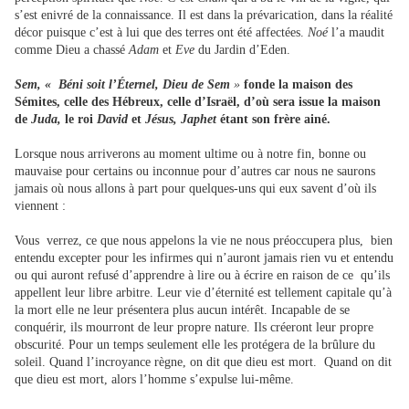
s’est enivré de la connaissance. Il est dans la prévarication, dans la réalité
décor puisque c’est à lui que des terres ont été affectées.
Noé
l’a maudit
comme Dieu a chassé
Adam
et
Eve
du Jardin d’Eden.
Sem, «
Béni soit l’Éternel, Dieu de Sem
»
fonde la maison des
Sémites, celle des Hébreux, celle d’Israël, d’où sera issue la maison
de
Juda,
le roi
David
et
Jésus, Japhet
étant son frère ainé.
Lorsque nous arriverons au moment ultime ou à notre fin, bonne ou
mauvaise pour certains ou inconnue pour d’autres car nous ne saurons
jamais où nous allons à part pour quelques-uns qui eux savent d’où ils
viennent :
Vous verrez, ce que nous appelons la vie ne nous préoccupera plus, bien
entendu excepter pour les infirmes qui n’auront jamais rien vu et entendu
ou qui auront refusé d’apprendre à lire ou à écrire en raison de ce qu’ils
appellent leur libre arbitre. Leur vie d’éternité est tellement capitale qu’à
la mort elle ne leur présentera plus aucun intérêt. Incapable de se
conquérir, ils mourront de leur propre nature. Ils créeront leur propre
obscurité. Pour un temps seulement elle les protégera de la brûlure du
soleil. Quand l’incroyance règne, on dit que dieu est mort. Quand on dit
que dieu est mort, alors l’homme s’expulse lui-même.