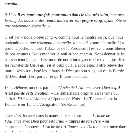
création
;
9:12
et il est entré une fois pour toutes dans le lieu très saint
, non avec
le sang des boucs et des veaux,
mais avec son propre sang
, ayant obtenu
une rédemption éternelle. »
C’est par «
notre propre sang
», comme nous le montre
Jésus,
que nous
obtiendrons
« une rédemption éternelle.
» une délivrance éternelle. Il a
porté le péché, la mort, l’absence de la Présence. Il est venu nous libérer
de nos errances. Nous montrer le seul et bon chemin. Nous donner la foi
par son témoignage. Il est mort de notre incroyance. Il est venu justifier
les rachetés de
Celui qui est
et ceux qu’Il a appeléspar s’être relevé des
morts.
Jésus
a racheté les enfants de
Dieu
par son sang qui est la
Parole
de Dieu
dont Il est porteur et qu’Il nous a donnée..
Dans
Hébreux
on nous parle de
l’Arche de l’Alliance
avec
Dieu
« qui
n’est pas de cette création. »
Le
Tabernacle
originel est la tente qui
abritait
l'Arche d'Alliance
à l'époque de
Moïse
. Le Tabernacle est la
Demeure ou Tente d’Assignation (de Rencontre).
Jésus
s’est incarné dans la matérialité en empruntant
l’Arche de
l’Alliance
avec
Dieu
pour retourner
« auprès de son Père »
en
empruntant à nouveau
l’Arche de l’Alliance
avec
Dieu
qui se trouve dans