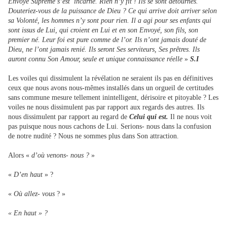
Envoyé Suprême s’est incarné. Rien n’y fit ! Ils se sont détournés.
Douteriez-vous de la puissance de Dieu ? Ce qui arrive doit arriver selon
sa Volonté, les hommes n’y sont pour rien. Il a agi pour ses enfants qui
sont issus de Lui, qui croient en Lui et en son Envoyé, son fils, son
premier né. Leur foi est pure comme de l’or. Ils n’ont jamais douté de
Dieu, ne l’ont jamais renié. Ils seront Ses serviteurs, Ses prêtres. Ils
auront connu Son Amour, seule et unique connaissance réelle
»
S.I
Les voiles qui dissimulent la révélation ne seraient ils pas en définitives
ceux que nous avons nous-mêmes installés dans un orgueil de certitudes
sans commune mesure tellement inintelligent, dérisoire et pitoyable ? Les
voiles ne nous dissimulent pas par rapport aux regards des autres. Ils
nous dissimulent par rapport au regard de
Celui qui est.
Il ne nous voit
pas puisque nous nous cachons de Lui. Serions- nous dans la confusion
de notre nudité ? Nous ne sommes plus dans Son attraction.
Alors «
d’où venons- nous ?
»
«
D’en haut
» ?
«
Où allez- vous
? »
« En haut » ?