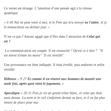
Ce verset est étrange. L’intention d’une pensée agit à la vitesse
quantique.
« 6:44 Nul ne peut venir à moi, si le Père qui m'a envoyé
ne l'attire
; et je
le ressusciterai au dernier jour. »
N’est ce pas l’Amour agapè que d’être dans l’attraction de
Celui qui
est ?
La communication est coupée. Il est ressuscité ? Qu'est ce à dire ?
''Il
est relevé d'entre les morts''
''Il est réveillé''
.
Une provenance est bien indiquée. Il était éveillé, puis endormi et enfin
réveillé.
Hébreux
« 9:27
Et comme il est réservé aux hommes de mourir une
seule fois, après quoi vient le jugement, »
Apocalypse
«
20:11 Puis je vis un grand trône blanc, et celui qui était
assis dessus. La terre et le ciel s'enfuirent devant sa face, et il ne fut plus
trouvé de place pour eux.