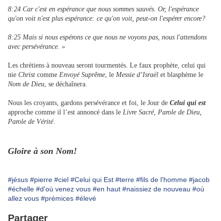
8:24 Car c'est en espérance que nous sommes sauvés. Or, l'espérance
qu'on voit n'est plus espérance: ce qu'on voit, peut-on l'espérer encore?
8:25 Mais si nous espérons ce que nous ne voyons pas, nous l'attendons
avec persévérance. »
Les chrétiens à nouveau seront tourmentés. Le faux prophète, celui qui
nie
Christ
comme
Envoyé Suprême
, le
Messie d’Israël
et blasphème le
Nom de Dieu
, se déchaînera.
Nous les croyants, gardons persévérance et foi, le Jour de
Celui qui est
approche comme il l’est annoncé dans le
Livre Sacré, Parole de Dieu,
Parole de Vérité
.
Gloire à son Nom!
#jésus
#pierre
#ciel
#Celui qui Est
#terre
#fils de l'homme
#jacob
#échelle
#d'où venez vous
#en haut
#naissiez de nouveau
#où
allez vous
#prémices
#élevé
Partager