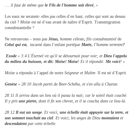
…. il faut de même que
le Fils de l'homme soit élevé
, »
Les eaux ne seraient- elles pas celles d’en haut, celles qui sont au dessus
du ciel ?
Moïse
est né d’eau avant de naître d’Esprit. Transmigration
consubstantielle ?
Ne retrouvons – nous pas
Jésus,
homme céleste
,
fils consubstantiel
de
Celui qui est,
incarné dans l’enfant portépar
Marie
,
l’homme terrestre
?
Exode
« 3:4 L'Éternel vit qu'il se détournait pour voir; et
Dieu l'appela
du milieu du buisson, et dit: Moïse! Moïse
! Et il répondit:
Me voici
! »
Moïse
a répondu à l’appel de notre
Seigneur et Maître.
Il est né d’Esprit.
Genèse
« 28:10 Jacob partit de Beer-Schéba, et s'en alla à Charan.
28:11 Il arriva dans un lieu où il passa la nuit; car le soleil était couché.
Il y prit
une pierre,
dont il fit son chevet, et il se coucha dans ce lieu-là.
28:12
Il eut un songe
. Et voici,
une échelle était appuyée sur la terre, et
son sommet touchait au ciel
. Et voici, les anges de Dieu
montaient
et
descendaient
par cette échelle.