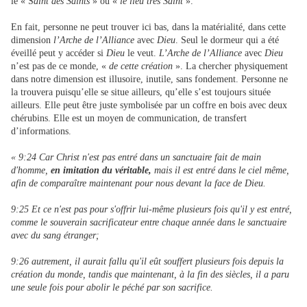
le « S
aint des Saints
» ou «
le lieu très Saint
».
En fait, personne ne peut trouver ici bas, dans la matérialité, dans cette
dimension
l’Arche de l’Alliance
avec
Dieu
. Seul le dormeur qui a été
éveillé peut y accéder si
Dieu
le veut.
L’Arche de l’Alliance
avec
Dieu
n’est pas de ce monde, «
de cette création
». La chercher physiquement
dans notre dimension est illusoire, inutile, sans fondement. Personne ne
la trouvera puisqu’elle se situe ailleurs, qu’elle s’est toujours située
ailleurs. Elle peut être juste symbolisée par un coffre en bois avec deux
chérubins. Elle est un moyen de communication, de transfert
d’informations.
« 9:24 Car Christ n'est pas entré dans un sanctuaire fait de main
d'homme,
en imitation du véritable,
mais il est entré dans le ciel même,
afin de comparaître maintenant pour nous devant la face de Dieu.
9:25 Et ce n'est pas pour s'offrir lui-même plusieurs fois qu'il y est entré,
comme le souverain sacrificateur entre chaque année dans le sanctuaire
avec du sang étranger;
9:26 autrement, il aurait fallu qu'il eût souffert plusieurs fois depuis la
création du monde, tandis que maintenant, à la fin des siècles, il a paru
une seule fois pour abolir le péché par son sacrifice.