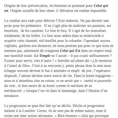
Origine de leur prévarication, les hommes se prennent pour
Celui qui
est
.
Origine actuelle de leur chute. L’élévation est rendue impossible.
Le combat sera rude pour délivrer l’Etre endormi. Ne pas devenir une
proie pour les prédateurs. Il ne s’agit plus de maîtriser ses passions, ses
émotions, de les canaliser. Le lion le fera. Il s’agit de les neutraliser
totalement, de les brûler. Le lion nous aidera dans sa miséricorde à
acquérir cette chasteté, nid douillet pour la colombe. Cependant soyons
vigilants, gardons nos distances, ne nous prenons pas pour ce que nous ne
sommes pas, autrement dit craignons
Celui qui Est
dans un respect total,
une humilité totale.
Le Temple
ne l’aurait – il pas craint suffisamment ?
Exister pour servir, rien d’autre ! «
Introïbo ad altare dei
»,(
Je monterai
à l’autel de Dieu. J’irai à sa rencontre
.), petite phrase dont le sens nous
échappe souvent devient le but à atteindre et empli de joie, l’espérance
disparaît, l’amour devient notre source de vie. Dans la bonté engageons –
nous et n’attendons rien en retour, ce ne serait que «
vanité et poursuite
du vent...le bon meurt de sa bonté comme le méchant de sa
méchanceté
. » lorsque l’on vit dans le mensonge, dans l’illusion d’un
simulacre.
La progression ne peut être liée qu’au déclin. Déclin et progression
mènent à la Lumière. Certes, ils ne sont pas de même nature, mais il
existe une inter action nécessaire. «
Bien heureux
» celui qui provoque