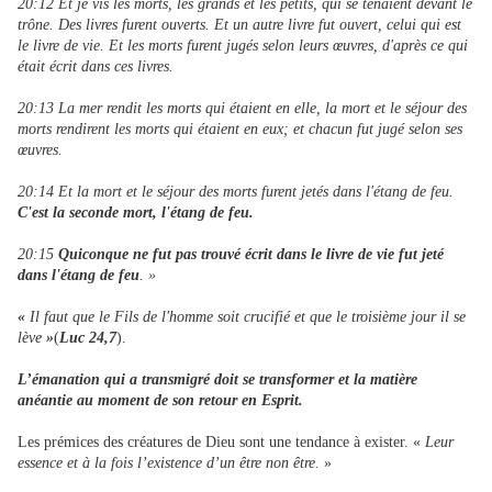
20:12 Et je vis les morts, les grands et les petits, qui se tenaient devant le
trône. Des livres furent ouverts. Et un autre livre fut ouvert, celui qui est
le livre de vie. Et les morts furent jugés selon leurs œuvres, d'après ce qui
était écrit dans ces livres.
20:13 La mer rendit les morts qui étaient en elle, la mort et le séjour des
morts rendirent les morts qui étaient en eux; et chacun fut jugé selon ses
œuvres.
20:14 Et la mort et le séjour des morts furent jetés dans l'étang de feu.
C'est la seconde mort, l'étang de feu.
20:15
Quiconque ne fut pas trouvé écrit dans le livre de vie fut jeté
dans l'étang de feu
. »
«
Il faut que le Fils de l'homme soit crucifié et que le troisième jour il se
lève
»
(
Luc 24,7
).
L’émanation qui a transmigré doit se transformer et la matière
anéantie au moment de son retour en Esprit.
Les prémices des créatures de Dieu sont une tendance à exister. «
Leur
essence et à la fois l’existence d’un être non être.
»