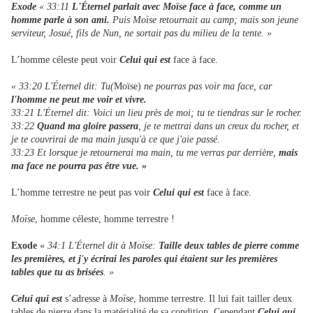
Exode
« 33:11
L'Éternel parlait avec Moïse face à face, comme un
homme parle à son ami.
Puis Moïse retournait au camp; mais son jeune
serviteur, Josué, fils de Nun, ne sortait pas du milieu de la tente. »
L’homme céleste peut voir
Celui qui est
face à face.
« 33:20 L'Éternel dit: Tu(
Moïse)
ne pourras pas voir ma face, car
l'homme ne peut me voir et vivre.
33:21 L'Éternel dit: Voici un lieu près de moi; tu te tiendras sur le rocher.
33:22
Quand ma gloire passera
, je te mettrai dans un creux du rocher, et
je te couvrirai de ma main jusqu'à ce que j'aie passé.
33:23 Et lorsque je retournerai ma main, tu me verras par derrière,
mais
ma face ne pourra pas être vue. »
L’homme terrestre ne peut pas voir
Celui qui est
face à face.
Moïse
, homme céleste, homme terrestre !
Exode
«
34:1 L'Éternel dit à Moïse:
Taille deux tables de pierre comme
les premières, et j'y écrirai les paroles qui étaient sur les premières
tables que tu as brisées
. »
Celui qui est
s’adresse à
Moïse
, homme terrestre. Il lui fait tailler deux
tables de pierre dans la matérialité de sa condition. Cependant
Celui qui