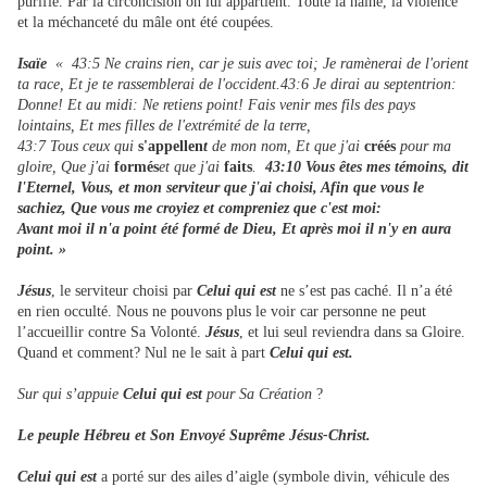
purifie. Par la circoncision on lui appartient. Toute la haine, la violence
et la méchanceté du mâle ont été coupées.
Isaïe
« 43:5 Ne crains rien, car je suis avec toi; Je ramènerai de l'orient
ta race, Et je te rassemblerai de l'occident.43:6 Je dirai au septentrion:
Donne! Et au midi: Ne retiens point! Fais venir mes fils des pays
lointains, Et mes filles de l'extrémité de la terre,
43:7 Tous ceux qui
s'appellen
t
de mon nom, Et que j'ai
créés
pour ma
gloire, Que j'ai
formés
et que j'ai
faits
.
43:10 Vous êtes mes témoins, dit
l'Eternel, Vous, et mon serviteur que j'ai choisi, Afin que vous le
sachiez, Que vous me croyiez et compreniez que c'est moi:
Avant moi il n'a point été formé de Dieu, Et après moi il n'y en aura
point. »
Jésus
, le serviteur choisi par
Celui qui est
ne s’est pas caché. Il n’a été
en rien occulté. Nous ne pouvons plus le voir car personne ne peut
l’accueillir contre Sa Volonté.
Jésus
, et lui seul reviendra dans sa Gloire.
Quand et comment? Nul ne le sait à part
Celui qui est.
Sur qui s’appuie
Celui qui est
pour Sa Création
?
Le peuple Hébreu et Son Envoyé Suprême Jésus-Christ.
Celui qui est
a porté sur des ailes d’aigle (symbole divin, véhicule des