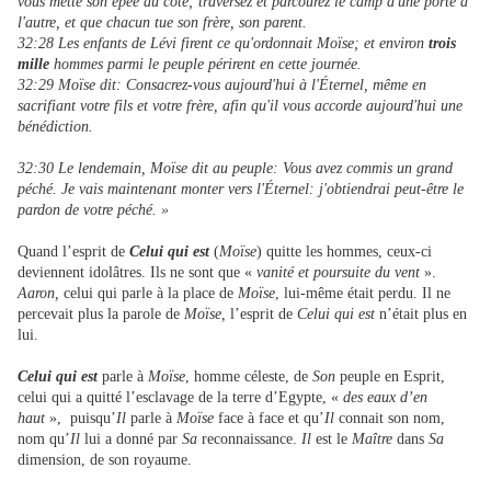
vous mette son épée au côté; traversez et parcourez le camp d'une porte à
l'autre, et que chacun tue son frère, son parent.
32:28 Les enfants de Lévi firent ce qu'ordonnait Moïse; et environ
trois
mille
hommes parmi le peuple périrent en cette journée.
32:29 Moïse dit: Consacrez-vous aujourd'hui à l'Éternel, même en
sacrifiant votre fils et votre frère, afin qu'il vous accorde aujourd'hui une
bénédiction.
32:30 Le lendemain, Moïse dit au peuple: Vous avez commis un grand
péché. Je vais maintenant monter vers l'Éternel: j'obtiendrai peut-être le
pardon de votre péché. »
Quand l’esprit de
Celui qui est
(
Moïse
) quitte les hommes, ceux-ci
deviennent idolâtres. Ils ne sont que «
vanité et poursuite du vent
».
Aaron,
celui qui parle à la place de
Moïse
, lui-même était perdu. Il ne
percevait plus la parole de
Moïse,
l’esprit de
Celui qui est
n’était plus en
lui.
Celui qui est
parle à
Moïse
, homme céleste, de
Son
peuple en Esprit,
celui qui a quitté l’esclavage de la terre d’Egypte, «
des eaux d’en
haut
», puisqu’
Il
parle à
Moïse
face à face et qu’
Il
connait son nom,
nom qu’
Il
lui a donné par
Sa
reconnaissance.
Il
est le
Maître
dans
Sa
dimension, de son royaume.