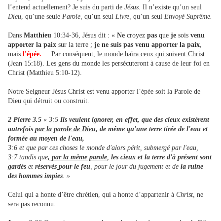
l’entend actuellement? Je suis du parti de
Jésus
. Il n’existe qu’un seul
Dieu
, qu’une seule
Parole,
qu’un seul
Livre,
qu’un seul
Envoyé Suprême.
Dans
Matthieu
10:34-36, Jésus dit : «
Ne
croyez
pas
que
je
sois
venu
apporter la paix
sur la terre ;
je ne suis pas venu apporter la paix
,
mais
l'épée.
... Par conséquent,
le monde haïra ceux qui suivent Christ
(Jean 15:18). Les gens du monde les persécuteront à cause de leur foi en
Christ (Matthieu 5:10-12).
Notre Seigneur Jésus Christ est venu apporter l’épée soit la Parole de
Dieu qui détruit ou construit.
2 Pierre 3.5
« 3:5
Ils veulent ignorer, en effet, que des cieux existèrent
autrefois
par la parole de Dieu
, de même qu'une terre tirée de l'eau et
formée au moyen de l'eau,
3:6 et que par ces choses le monde d'alors périt, submergé par l'eau,
3:7 tandis que
, par la même parole
,
les cieux et la terre d'à présent sont
gardés
et
réservés
pour le feu
, pour le jour du jugement et de
la ruine
des hommes impies
. »
Celui qui a honte d’être chrétien, qui a honte d’appartenir à
Christ,
ne
sera pas reconnu.