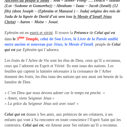
Ancêtres du peuple d’Israël
: Sem – Héber- Peleg- ….Terach – Haran
(Lot –Sodome et Gomorrhe)) – Abraham – Isaac – Jacob (Israël) (12
fils) (dont Joseph – (Ephraïm et Manassé ) – Juda( origine des rois de
Juda de la lignée de David d’où sera issu
le Messie d’Israël Jésus
Christ
) – Aaron – Moïse – Josué.
Ephraïm
est en
esprit et vérité
. Il trouve la
Présence
de
Celui qui est
ème
dans
le
3
Temple
,
celui de Son Livre, le
Livre de la Parole
unifié
entre ancien et nouveau par
Jésus
, le
Messie d’Israë
l
,
peuple de
Celui
qui est
par
Ephraïm
qui l’adorera.
Les fruits de l’Arbre de Vie sont les élus de Dieu, ceux qu’Il a reconnus,
ceux qui l’adorent en Esprit et Vérité. Ils sont issus des nations. Les
feuilles qui captent la lumière nécessaire à la croissance de l’Arbre
donnent des fruits, les élus issus des nations qui eux aussi ont besoin de la
lumière de Dieu .
«
C’est Dieu que nous devons adorer car le temps est proche. »
« Amen, viens Seigneur Jésus »
« La grâce du Seigneur Jésus soit avec tous
! »
Celui qui est
donne à Ses amis, aux prémices de ses créatures, à ses
enfants qui vont à Sa rencontre en toute conscience l’Esprit Saint qui les
construira.
Celui qui est
, est Amour pour Ses enfants qu’Il a reconnus.