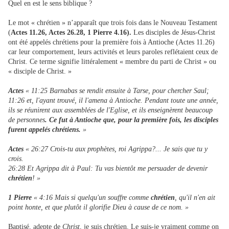
Quel en est le sens biblique ?
Le mot « chrétien » n’apparaît que trois fois dans le Nouveau Testament
(
Actes 11.26, Actes 26.28, 1 Pierre 4.16).
Les disciples de Jésus-Christ
ont été appelés chrétiens pour la première fois à Antioche (Actes 11.26)
car leur comportement, leurs activités et leurs paroles reflétaient ceux de
Christ. Ce terme signifie littéralement « membre du parti de Christ » ou
« disciple de Christ. »
Actes
« 11:25 Barnabas se rendit ensuite à Tarse, pour chercher Saul;
11:26 et, l'ayant trouvé, il l'amena à Antioche. Pendant toute une année,
ils se réunirent aux assemblées de l'Eglise, et ils enseignèrent beaucoup
de personnes
. Ce fut à Antioche que, pour la première fois, les disciples
furent appelés
chrétiens.
»
Actes
« 26:27 Crois-tu aux prophètes, roi Agrippa?... Je sais que tu y
crois.
26:28 Et Agrippa dit à Paul: Tu vas bientôt me persuader de devenir
chrétien
! »
1 Pierre
« 4:16 Mais si quelqu'un souffre comme
chrétien
, qu'il n'en ait
point honte, et que plutôt il glorifie Dieu à cause de ce nom. »
Baptisé, adepte de
Christ
, je suis chrétien. Le suis-je vraiment comme on