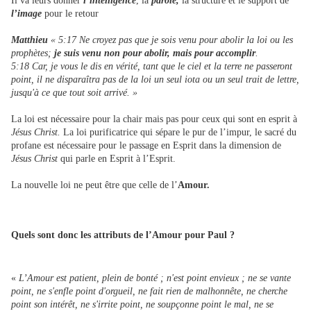
Il va leurs donner
l’intelligence
, la
parole,
la structure et le support de
l’image
pour le retour
Matthieu
« 5:17 Ne croyez pas que je sois venu pour abolir la loi ou les
prophètes;
je suis venu non pour abolir, mais pour accomplir
.
5:18 Car, je vous le dis en vérité, tant que le ciel et la terre ne passeront
point, il ne disparaîtra pas de la loi un seul iota ou un seul trait de lettre,
jusqu'à ce que tout soit arrivé. »
La loi est nécessaire pour la chair mais pas pour ceux qui sont en esprit à
Jésus Christ.
La loi purificatrice qui sépare le pur de l’impur, le sacré du
profane est nécessaire pour le passage en Esprit dans la dimension de
Jésus Christ
qui parle en Esprit à l’Esprit.
La nouvelle loi ne peut être que celle de l’
Amour.
Quels sont donc les attributs de l’Amour pour Paul ?
«
L’Amour est patient, plein de bonté ; n'est point envieux ; ne se vante
point, ne s'enfle point d'orgueil, ne fait rien de malhonnête, ne cherche
point son intérêt, ne s'irrite point, ne soupçonne point le mal, ne se