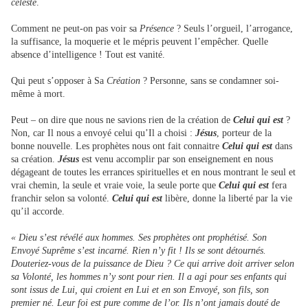
céleste
.
Comment ne peut-on pas voir sa
Présence
? Seuls l’orgueil, l’arrogance,
la suffisance, la moquerie et le mépris peuvent l’empêcher. Quelle
absence d’intelligence ! Tout est vanité.
Qui peut s’opposer à Sa
Création
? Personne, sans se condamner soi-
même à mort.
Peut – on dire que nous ne savions rien de la création de
Celui qui est
?
Non, car Il nous a envoyé celui qu’Il a choisi :
Jésus
, porteur de la
bonne nouvelle. Les prophètes nous ont fait connaitre
Celui qui est
dans
sa création.
Jésus
est venu accomplir par son enseignement en nous
dégageant de toutes les errances spirituelles et en nous montrant le seul et
vrai chemin, la seule et vraie voie, la seule porte que
Celui qui est
fera
franchir selon sa volonté.
Celui qui est
libère, donne la liberté par la vie
qu’il accorde.
« Dieu s’est révélé aux hommes. Ses prophètes ont prophétisé. Son
Envoyé Suprême s’est incarné. Rien n’y fit ! Ils se sont détournés.
Douteriez-vous de la puissance de Dieu ? Ce qui arrive doit arriver selon
sa Volonté, les hommes n’y sont pour rien. Il a agi pour ses enfants qui
sont issus de Lui, qui croient en Lui et en son Envoyé, son fils, son
premier né. Leur foi est pure comme de l’or. Ils n’ont jamais douté de