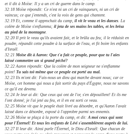
et il dit à Moïse: Il y a un cri de guerre dans le camp.
32:18 Moïse répondit: Ce n'est ni un cri de vainqueurs, ni un cri de
vaincus; ce que j'entends, c'est la voix de gens qui chantent.
32:19 Et, comme il approchait du camp,
il vit le veau et les danses
. La
colère de Moïse s'enflamma;
il jeta de ses mains les tables, et les brisa
au pied de la montagne
.
32:20 Il prit le veau qu'ils avaient fait, et le brûla au feu; il le réduisit en
poudre, répandit cette poudre à la surface de l'eau, et fit boire les enfants
d'Israël.
32:21
Moïse dit à Aaron: Que t'a fait ce peuple, pour que tu l'aies
laissé commettre un si grand péché?
32:22 Aaron répondit: Que la colère de mon seigneur ne s'enflamme
point!
Tu sais toi-même que ce peuple est porté au mal.
32:23 Ils m'ont dit: Fais-nous un dieu qui marche devant nous; car ce
Moïse, cet homme qui nous a fait sortir du pays d'Égypte, nous ne savons
ce qu'il est devenu.
32:24 Je leur ai dit: Que ceux qui ont de l'or, s'en dépouillent! Et ils me
l'ont donné; je l'ai jeté au feu, et il en est sorti ce veau.
32:25 Moïse vit que le peuple était livré au désordre, et qu'Aaron l'avait
laissé dans ce désordre, exposé à l'opprobre parmi ses ennemis.
32:26 Moïse se plaça à la porte du camp, et dit:
A moi ceux qui sont
pour l'Éternel! Et tous les enfants de Lévi s'assemblèrent auprès de lui.
32:27 Il leur dit: Ainsi parle l'Éternel, le Dieu d'Israël: Que chacun de