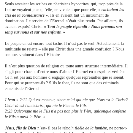
Seuls restaient les scribes ou pharisiens hypocrites, qui, trop près de la
Loi ne voyaient plus qu’elle, ne vivaient que pour elle,
« cachaient les
clés de la
connaissance »
. Ils en avaient fait un instrument de
domination. Le service de l’Eternel n’était plus rendu. Par ailleurs, ils
avaient expulsé Christ.
« Tout le peuple répondit : Nous prenons son
sang sur nous et sur nos enfants. »
Le peuple en est encore tout taché. Il n’est pas le seul. Actuellement, la
multitude ne rejette – elle pas Christ dans une grande confusion ? Nous
sommes vraiment dans l’Histoire.
Il n’est plus question de religion ou toute autre structure intermédiaire. Il
s’agit pour chacun d’entre nous d’aimer l’Eternel en « esprit et vérité ».
Ce n’est pas aux hommes d’engager quelques représailles que se soient.
Pour qui se prennent-ils ? S’ils le font, ils ne sont que des criminels
ennemis de l’Eternel.
1Jean
» 2:22 Qui est menteur, sinon celui qui nie que Jésus est le Christ?
Celui-là est l'antéchrist, qui nie le Père et le Fils.
2:23 Quiconque nie le Fils n'a pas non plus le Père; quiconque confesse
le Fils a aussi le Père. »
Jésus, fils de Dieu
n’est- il pas le
témoin fidèle de la lumière
, ne porte-t-