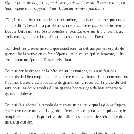
réjouit point de l'injustice, mais se réjouit de la vérité Il excuse tout, croit
tout, espère tout, supporte tout. L’Amour ne périt jamais.
»
T
oi, l’orgueilleux qui parle par toi-même, tu sais mieux que quiconque
ce que dit
l’Eterne
l. Ta parole n’est que
« vanité et poursuite du vent
. »
Ecoute
Celui qui est,
Ses prophètes
et Son
Envoyé qu’Il a choisi
. Eux
seuls enseignent aux humbles et à ceux qui craignent Dieu.
Toi, dont les prières ne sont que simulacre, tu détruis par tes esprits de
grenouille la veuve en quête d’époux. A la veuve qui se lamente, il lui
sera donné un époux à l’esprit vivifiant.
Toi qui par le dragon et la bête séduit les nations, tu en as fait des
ennemis de Dieu emplis de méchanceté et de violence. Leur demeure sera
l’abîme. La terre dans laquelle ils grandiront arrosés par la pluie du ciel
sera pour les doux emplis d’une grande bonté signe de leur apparente
grande faiblesse.
Toi qui fais adorer le temple de pierres, tu ne veux que la gloire fugace,
éphémère de ce monde. La gloire d’éternité sera pour celui qui adore le
temple de Dieu en Esprit et vérité. Elle lui sera accordée selon la volonté
de
Celui qui est
.
Toi qui ne te préoccupes que de César, tu oublies que Dieu lui est plus