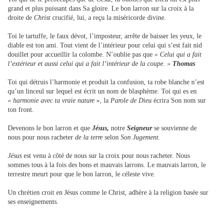
grand et plus puissant dans Sa gloire. Le bon larron sur la croix à la
droite de
Christ
crucifié, lui, a reçu la miséricorde divine.
Toi le tartuffe, le faux dévot, l’imposteur, arrête de baisser les yeux, le
diable est ton ami. Tout vient de l’intérieur pour celui qui s’est fait nid
douillet pour accueillir la colombe. N’oublie pas que
« Celui qui a fait
l’extérieur et aussi celui qui a fait l’intérieur de la coupe. »
Thomas
Toi qui détruis l’harmonie et produit la confusion, ta robe blanche n’est
qu’un linceul sur lequel est écrit un nom de blasphème. Toi qui es en
« harmonie avec ta vraie nature
», la
Parole de Dieu
écrira Son nom sur
ton front.
Devenons le bon larron et que
Jésus,
notre
Seigneur
se souvienne de
nous pour nous racheter
de la terre
selon
Son Jugement.
Jésus
est venu à côté de nous sur la croix pour nous racheter. Nous
sommes tous à la fois des bons et mauvais larrons. Le mauvais larron, le
terrestre meurt pour que le bon larron, le céleste vive.
Un chrétien croit en Jésus comme le Christ, adhère à la religion basée sur
ses enseignements.