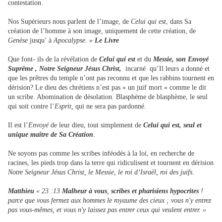
contestation.
Nos Supérieurs nous parlent de l’image, de
Celui qui est
, dans Sa
création de l’homme à son image, uniquement de cette création, de
Genèse
jusqu’ à
Apocalypse
. »
Le Livre
Que font- ils de la révélation de
Celui qui est
et du
Messie, son Envoyé
Suprême , Notre Seigneur Jésus Christ,
incarné
qu’Il leurs a donné et
que les prêtres du temple n’ont pas reconnu et que les rabbins tournent en
dérision? Le dieu des chrétiens n’est pas « un juif mort » comme le dit
un scribe. Abomination de désolation. Blasphème de blasphème, le seul
qui soit contre l’
Esprit,
qui ne sera pas pardonné.
Il est l’
Envoyé
de leur dieu, tout simplement de
Celui qui est, seul et
unique maître de Sa Création
.
Ne soyons pas comme les scribes inféodés à la loi, en recherche de
racines, les pieds trop dans la terre qui ridiculisent et tournent en dérision
Notre Seigneur Jésus Christ, le Messie, le roi d’Israël, roi des juifs.
Matthieu
« 23 :13
Malheur à vous
,
scribes et pharisiens hypocrites
!
parce que vous fermez aux hommes le royaume des cieux ; vous n'y entrez
pas vous-mêmes, et vous n'y laissez pas entrer ceux qui veulent entrer. »