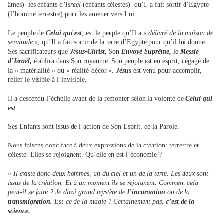
âmes) les enfants d
’Israël
(enfants célestes) qu’Il a fait sortir d’Egypte
(l’homme terrestre) pour les amener vers Lui.
Le peuple de
Celui qui est
, est le peuple qu’Il a «
délivré de la maison de
servitude
», qu’Il a fait sortir de la terre d’Egypte pour qu’il lui donne
Ses sacrificateurs que
Jésus-Christ
, Son
Envoyé Suprême,
le
Messie
d’Israël,
établira dans Son royaume. Son peuple est en esprit, dégagé de
la « matérialité » ou « réalité-décor ».
Jésus
est venu pour accomplir,
relier le visible à l’invisible.
Il a descendu l’échelle avant de la remonter selon la volonté de
Celui qui
est
.
Ses Enfants sont issus de l’action de Son Esprit, de la Parole.
Nous faisons donc face à deux expressions de la création: terrestre et
céleste. Elles se rejoignent. Qu’elle en est l’économie ?
« Il existe donc deux hommes, un du ciel et un de la terre. Les deux sont
issus de la création. Et à un moment ils se rejoignent. Comment cela
peut-il se faire ? Je dirai grand mystère de
l’incarnation
ou de la
transmigration.
Est-ce de la magie ? Certainement pas,
c’est de la
science.