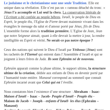
Le judaïsme et le christianisme sont une seule Tradition
. Elle est
unique dans sa révélation. Elle n’est pas un « rameau détaché du tronc. »
Jésus
l’a accomplie et Lui seul la clora.
La conservation littérale de
l’
Ecriture
a été confiée au peuple hébreu,
Israël
, le peuple de
Dieu
en
Espri
t, le peuple élu, l'Eglise de
Pierre
devant maintenir vivant dans les
évangiles le message du salut et d'amour porté par
Jésus, fils de Dieu
.
L'ensemble forme alors la
tradition première.
L’Eglise de
Jean, Jean
que notre
Seigneur
aimait, quant à elle devrait la mettre à jour, la rendre
intelligible en
Esprit
et vérité
. Ne serait-ce pas notre époque ?
Ceux des nations qui suivent le Dieu d’Israël par
Yéshoua
(
Jésus
) sont
les rachetés de
l’Eternel
qui entrent dans l’Assemblée d’Israël et qui se
joignent à leurs frères de
Juda
.
Ils sont Ephraïm né de nouveau.
Ephraïm
apparait comme la phase ultime, le support ultime
, la structure
ultime
de la création
, dédiée aux enfants de Dieu en devenir porté par
l’humanité toute entière.
Manassé
correspond au sommeil que connait
Ephraïm
incarné avant que
Celui qui est
l’éveille.
Nous constatons bien l’existence d’une structure :
Abraham
–
Isaac
-
Maison d’Israël
–
Isaac
–
Jacob
-
Peuple d’Israël
– Peuple élu -
Maison de Jacob
–
Joseph -
enfants d’Israël- les élus
(Ephraïm –
Manassé)