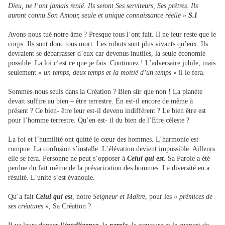
Dieu, ne l’ont jamais renié. Ils seront Ses serviteurs, Ses prêtres. Ils
auront connu Son Amour, seule et unique connaissance réelle
»
S.I
Avons-nous tué notre âme ? Presque tous l’ont fait. Il ne leur reste que le
corps. Ils sont donc tous mort. Les robots sont plus vivants qu’eux. Ils
devraient se débarrasser d’eux car devenus inutiles, la seule économie
possible. La loi c’est ce que je fais. Continuez ! L’adversaire jubile, mais
seulement «
un temps, deux temps et la moitié d’un temps
» il le fera.
Sommes-nous seuls dans la Création ? Bien sûr que non ! La planète
devait suffire au bien – être terrestre. En est-il encore de même à
présent ? Ce bien- être leur est-il devenu indifférent ? Le bien être est
pour l’homme terrestre. Qu’en est- il du bien de l’Etre céleste ?
La foi et l’humilité ont quitté le cœur des hommes. L’harmonie est
rompue. La confusion s’installe. L’élévation devient impossible. Ailleurs
elle se fera. Personne ne peut s’opposer à
Celui qui est
. Sa Parole a été
perdue du fait même de la prévarication des hommes. La diversité en a
résulté. L’unité s’est évanouie.
Qu’a fait
Celui qui est
, notre
Seigneur et Maître
, pour les «
prémices de
ses créatures
», Sa Création ?