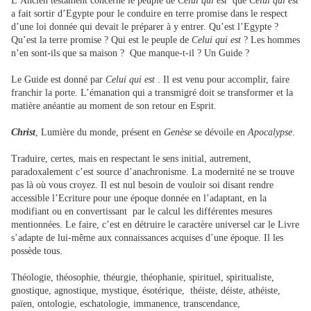
L’Ancien testament concerne le peuple de
Celui qui est
que
Celui qui est
a fait sortir d’Egypte pour le conduire en terre promise dans le respect
d’une loi donnée qui devait le préparer à y entrer. Qu’est l’Egypte ?
Qu’est la terre promise ? Qui est le peuple de
Celui qui est
? Les hommes
n’en sont-ils que sa maison ? Que manque-t-il ? Un Guide ?
Le Guide est donné par
Celui qui est
. Il est venu pour accomplir, faire
franchir la porte. L’émanation qui a transmigré doit se transformer et la
matière anéantie au moment de son retour en Esprit.
Christ
, Lumière du monde, présent en
Genèse
se dévoile en
Apocalypse
.
Traduire, certes, mais en respectant le sens initial, autrement,
paradoxalement c’est source d’anachronisme. La modernité ne se trouve
pas là où vous croyez. Il est nul besoin de vouloir soi disant rendre
accessible l’Ecriture pour une époque donnée en l’adaptant, en la
modifiant ou en convertissant par le calcul les différentes mesures
mentionnées. Le faire, c’est en détruire le caractère universel car le Livre
s’adapte de lui-même aux connaissances acquises d’une époque. Il les
possède tous.
Théologie, théosophie, théurgie, théophanie, spirituel, spiritualiste,
gnostique, agnostique, mystique, ésotérique, théiste, déiste, athéiste,
païen, ontologie, eschatologie, immanence, transcendance,