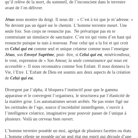
qu’il relève de la mort, du sommeil, de l’inconscient dans le terrestre
avant de l’en délivrer.
Jésus
nous montre du doigt. Il nous dit : « C’est à toi que je m’adresse. »
Ne devient pas un égaré sur le chemin. L’homme terrestre meurt. Une
seule fois. Son corps ne ressuscite pas. Ne prévarique pas en te
construisant un simulacre de sanctuaire. C’est toi qui viens d’en haut qui
ressuscite puisque tu nais à nouveau. Pour celui qui a la foi et qui croit
en
Celui qui est
comme seul et unique créateur comme nous l’enseigne
Jésus
, son
Envoyé Suprême
, peut- être, si
Celui qui est
,
miséricordieux
,
le veut, expression de «
Son Amour, la seule connaissance qui nous est
accessible
». Il nous reconnaitra comme Son Enfant. Il nous donnera la
Vie, l’Etre. L’Enfant de Dieu est soumis aux deux aspects de la création
de
Celui qui est.
Divergent par l’alpha, il bloquera l’instinctif pour que le gamma
apparaisse et le convergent l’organisera, le structurera par l’élasticité de
la matière grise. Les automatismes seront arrêtés. Ne pas rester figé sur
les certitudes de l’ego, source d’incrédulité inintelligente, s’ouvrir à
l’intelligence créatrice, imaginative pour pouvoir passer de l’unique à
plusieurs. Voilà un cerveau bien ouvert.
L’homme terrestre possède un moi, agrégat de plusieurs facettes ou états.
L’homme céleste ne possède qu’un seul état pur esprit qui découle d’une