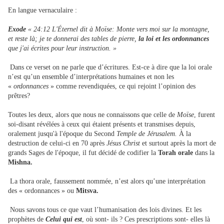
En langue vernaculaire :
Exode
« 24:12 L'Éternel dit à Moïse: Monte vers moi sur la montagne,
et reste là; je te donnerai des tables de pierre,
la loi et les ordonnances
que j'ai écrites pour leur instruction. »
Dans ce verset on ne parle que d’écritures. Est-ce à dire que la loi orale
n’est qu’un ensemble d’interprétations humaines et non les
«
ordonnances
» comme revendiquées, ce qui rejoint l’opinion des
prêtres?
Toutes les deux, alors que nous ne connaissons que celle de
Moïse
, furent
soi-disant révélées à ceux qui étaient présents et transmises depuis,
oralement jusqu'à l'époque du Second
Temple de Jérusalem.
À la
destruction de celui-ci en 70 après
Jésus Christ
et surtout après la mort de
grands Sages de l'époque, il fut décidé de codifier la
Torah orale
dans la
Mishna.
La thora orale, faussement nommée, n’est alors qu’une interprétation
des « ordonnances » ou
Mitsva.
Nous savons tous ce que vaut l’humanisation des lois divines. Et les
prophètes de
Celui qui est
, où sont- ils ? Ces prescriptions sont- elles là