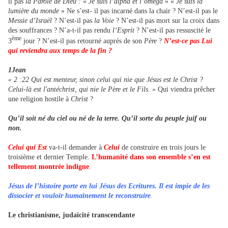
il pas
la Parole de Dieu :
«
Je suis l’alpha et l’oméga
» «
Je suis la
lumière du monde
» Ne s’est- il pas incarné dans la chair ? N’est-il pas le
Messie d’Israël
? N’est-il pas
la Voie
? N’est-il pas mort sur la croix dans
des souffrances ? N’a-t-il pas rendu
l’Esprit
? N’est-il pas ressuscité le
ème
3
jour ? N’est-il pas retourné auprès de son
Père
?
N’est-ce pas Lui
qui reviendra aux temps de la fin ?
1Jean
« 2 :22 Qui est menteur, sinon celui qui nie que Jésus est le Christ ?
Celui-là est l'antéchrist, qui nie le Père et le Fils. »
Qui viendra prêcher
une religion hostile à
Christ
?
Qu’il soit né du ciel ou né de la terre. Qu’il sorte du peuple juif ou
non.
Celui qui Est
va-t-il demander à
Celui
de construire en trois jours le
troisième et dernier Temple.
L’humanité dans son ensemble s’en est
tellement montrée indigne
.
Jésus de l’histoire porte en lui Jésus des Ecritures. Il est impie de les
dissocier et vouloir humainement le reconstruire
.
Le christianisme, judaïcité transcendante