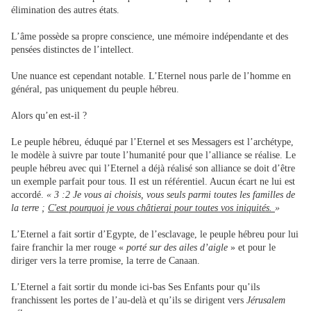
élimination des autres états.
L’âme possède sa propre conscience, une mémoire indépendante et des
pensées distinctes de l’intellect.
Une nuance est cependant notable. L’Eternel nous parle de l’homme en
général, pas uniquement du peuple hébreu.
Alors qu’en est-il ?
Le peuple hébreu, éduqué par l’Eternel et ses Messagers est l’archétype,
le modèle à suivre par toute l’humanité pour que l’alliance se réalise. Le
peuple hébreu avec qui l’Eternel a déjà réalisé son alliance se doit d’être
un exemple parfait pour tous. Il est un référentiel. Aucun écart ne lui est
accordé.
« 3 :2 Je vous ai choisis, vous seuls parmi toutes les familles de
la terre ;
C'est pourquoi je vous châtierai pour toutes vos iniquités.
»
L’Eternel a fait sortir d’Egypte, de l’esclavage, le peuple hébreu pour lui
faire franchir la mer rouge «
porté sur des ailes d’aigle
» et pour le
diriger vers la terre promise, la terre de Canaan.
L’Eternel a fait sortir du monde ici-bas Ses Enfants pour qu’ils
franchissent les portes de l’au-delà et qu’ils se dirigent vers
Jérusalem