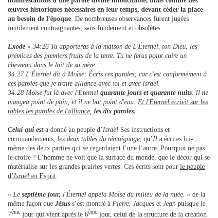
manifestations d'une parole divine intouchable, mais comme des
œuvres historiques nécessaires en leur temps, devant céder la place
au besoin de l'époque
. De nombreuses observances furent jugées
inutilement contraignantes, sans fondement et obsolètes.
Exode
« 34:26 Tu apporteras à la maison de L'Éternel, ton Dieu, les
prémices des premiers fruits de la terre. Tu ne feras point cuire un
chevreau dans le lait de sa mère.
34:27 L'Éternel dit à Moïse: Écris ces paroles; car c'est conformément à
ces paroles que je traite alliance avec toi et avec Israël.
34:28 Moïse fut là avec l'Éternel
quarante jours et quarante nuits
. Il ne
mangea point de pain, et il ne but point d'eau.
Et l'Éternel écrivit sur les
tables les paroles de l'alliance,
les dix paroles.
Celui qui est
a donné au peuple d’
Israël
Ses instructions et
commandements,
les deux tables du témoignage
, qu’
Il
a écrites lui-
même des deux parties qui se regardaient l’une l’autre. Pourquoi ne pas
le croire ? L’homme ne voit que la surface du monde, que le décor qui se
matérialise sur les grandes prairies vertes. Ces écrits sont pour
le peuple
d’
Israël
en Esprit
.
« Le
septième jour,
l'Éternel appela Moïse du milieu de la nuée. »
de la
même façon que
Jésus
s’est montré à
Pierre, Jacques
et
Jean
puisque le
ème
ème
7
jour qui vient après le 6
jour, celui de la structure de la création