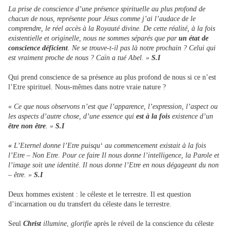
La prise de conscience d’une présence spirituelle au plus profond de
chacun de nous, représente pour Jésus comme j’ai l’audace de le
comprendre, le réel accès à la Royauté divine. De cette réalité, à la fois
existentielle et originelle, nous ne sommes séparés que par
un état de
conscience déficient
. Ne se trouve-t-il pas là notre prochain ? Celui qui
est vraiment proche de nous ? Caïn a tué Abel. »
S.I
Qui prend conscience de sa présence au plus profond de nous si ce n’est
l’Etre spirituel. Nous-mêmes dans notre vraie nature ?
«
Ce que nous observons n’est que l’apparence, l’expression, l’aspect ou
les aspects d’autre chose, d’une essence qui
est à la fois
existence d’un
être non être
. »
S.I
«
L’Eternel donne l’Etre puisqu‘ au commencement existait à la fois
l’Etre – Non Etre. Pour ce faire Il nous donne l’intelligence, la Parole et
l’image soit une identité. Il nous donne l’Etre en nous dégageant du non
– être. »
S.I
Deux hommes existent : le céleste et le terrestre. Il est question
d’incarnation ou du transfert du céleste dans le terrestre.
Seul
Christ
illumine
,
glorifie
après le réveil de la conscience du céleste