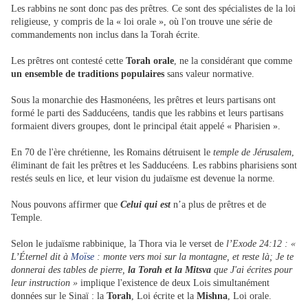
Les rabbins ne sont donc pas des prêtres. Ce sont des spécialistes de la loi
religieuse, y compris de la « loi orale », où l'on trouve une série de
commandements non inclus dans la Torah écrite.
Les prêtres ont contesté cette
Torah orale
, ne la considérant que comme
un ensemble de traditions populaires
sans valeur normative.
Sous la monarchie des Hasmonéens, les prêtres et leurs partisans ont
formé le parti des Sadducéens, tandis que les rabbins et leurs partisans
formaient divers groupes, dont le principal était appelé « Pharisien ».
En 70 de l'ère chrétienne, les Romains détruisent le
temple de Jérusalem
,
éliminant de fait les prêtres et les Sadducéens. Les rabbins pharisiens sont
restés seuls en lice, et leur vision du judaïsme est devenue la norme.
Nous pouvons affirmer que
Celui qui est
n’a plus de prêtres et de
Temple.
Selon le judaïsme rabbinique, la Thora via le verset de
l’Exode 24:12
: «
L’Éternel dit à
Moïse
: monte vers moi sur la montagne, et reste là; Je te
donnerai des tables de pierre,
la Torah et la Mitsva
que J'ai écrites pour
leur instruction »
implique l'existence de deux Lois simultanément
données sur le Sinaï : la
Torah
, Loi écrite et la
Mishna
, Loi orale.