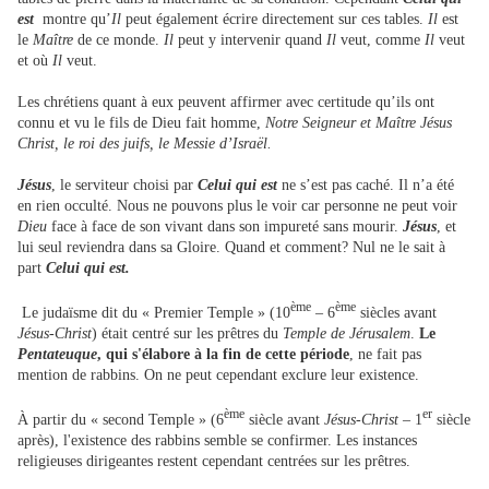
est
montre qu’
Il
peut également écrire directement sur ces tables.
Il
est
le
Maître
de ce monde.
Il
peut y intervenir quand
Il
veut, comme
Il
veut
et où
Il
veut.
Les chrétiens quant à eux peuvent affirmer avec certitude qu’ils ont
connu et vu le fils de Dieu fait homme,
Notre Seigneur et Maître Jésus
Christ, le roi des juifs, le Messie d’Israël.
Jésus
, le serviteur choisi par
Celui qui est
ne s’est pas caché. Il n’a été
en rien occulté. Nous ne pouvons plus le voir car personne ne peut voir
Dieu
face à face de son vivant dans son impureté sans mourir.
Jésus
, et
lui seul reviendra dans sa Gloire. Quand et comment? Nul ne le sait à
part
Celui qui est.
ème
ème
Le judaïsme dit du « Premier Temple » (10
– 6
siècles avant
Jésus-Christ
) était centré sur les prêtres du
Temple de Jérusalem
.
Le
Pentateuque
, qui s'élabore à la fin de cette période
, ne fait pas
mention de rabbins. On ne peut cependant exclure leur existence.
ème
er
À partir du « second Temple » (6
siècle avant
Jésus-Christ
– 1
siècle
après), l'existence des rabbins semble se confirmer. Les instances
religieuses dirigeantes restent cependant centrées sur les prêtres.