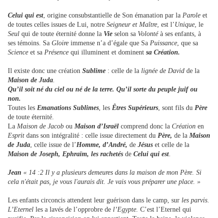
Celui qui est
, origine consubstantielle de Son émanation par la
Parole
et
de toutes celles issues de Lui
,
notre
Seigneur et Maître
, est l’
Unique
, le
Seul
qui de toute éternité donne la
Vie
selon sa
Volonté
à ses enfants, à
ses témoins. Sa
Gloire
immense n’a d’égale que Sa
Puissance
, que sa
Science
et sa
Présence
qui illuminent et dominent
sa Création.
Il existe donc une création
Sublime
: celle de la
lignée de David
de la
Maison de Juda
.
Qu’il soit né du ciel ou né de la terre. Qu’il sorte du peuple juif ou
non.
Toutes les
Emanations Sublimes
, les
Êtres Supérieurs
, sont fils du
Père
de toute éternité.
La
Maison de Jacob
ou
Maison d’Israël
comprend donc la
Création
en
Esprit
dans son intégralité : celle issue directement du
Père,
de la
Maison
de Juda
, celle issue de l’
Homme, d’André,
de
Jésus
et celle de la
Maison de Joseph, Ephraïm, les rachetés
de
Celui qui est
.
Jean
« 14 :2 Il y a plusieurs demeures dans la maison de mon Père. Si
cela n'était pas, je vous l'aurais dit. Je vais vous préparer une place. »
Les enfants circoncis attendent leur guérison dans le camp, sur
les parvis
.
L’Eternel
les a lavés de l’opprobre de
l’Egypte.
C’est l’Eternel qui