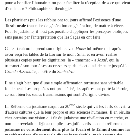
pour « bonifier l’humain » ou pour faciliter la réception de « ce qui vient
d’en haut » ? Philosophie ou théologie?
Les pharisiens puis les rabbins ont toujours affirmé l'existence d'une
Torah orale
transmise de génération en génération, de maître à élèves.
Pour le judaïsme, il n'est pas possible d'appliquer les préceptes bibliques
sans passer par l'interprétation que les Sages en ont faite.
Cette Torah orale prend son origine avec
Moïse
lui-même qui, après
avoir reçu les tables de la Loi sur le mont Sinaï et en avoir réalisé
plusieurs copies pour les dignitaires, la « transmet » à
Josué,
qui la
transmet à son tour à ses successeurs spirituels et ainsi de suite jusqu’à la
Grande Assemblée
, ancêtre du
Sanhédrin
.
Il ne s’agit bien que d’une simple affirmation tortueuse sans véritable
fondement. Les prophètes ont prophétisé, les apôtres ont porté la Parole,
ce sont bien les seules transmissions qui sont d’origine divine.
ème
La Réforme du judaïsme naquit au 20
siècle qui vit les Juifs s'ouvrir à
d'autres cultures que la leur propre et aux sciences humaines. Il en résulta
chez certains une vision qui fit du judaïsme une révélation en marche, et
non une révélation déjà accomplie. Les juifs partisans de la réforme du
judaïsme
ne considéraient donc plus la Torah et le Talmud comme les