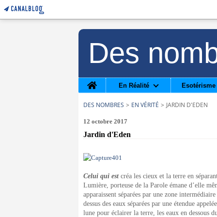
Des nomb
Home
En Réalité
Esotérisme
DES NOMBRES
>
EN VÉRITÉ
>
JARDIN D'EDEN
12 octobre 2017
Jardin d'Eden
Celui qui est
créa les cieux et la terre en sépara
Lumière, porteuse de la Parole émane d’elle m
apparaissent séparées par une zone intermédiair
dessus des eaux séparées par une étendue appelée c
lune pour éclairer la terre, les eaux en dessous d