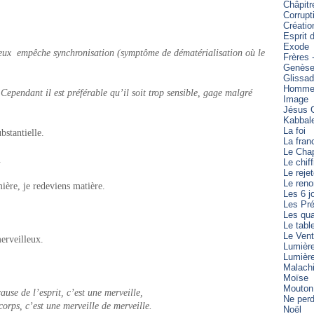
Châpitr
Corrupt
Créatio
Esprit 
Exode
tueux empêche synchronisation (symptôme de dématérialisation où le
Frères 
Genès
Glissa
Homme 
 Cependant il est préférable qu’il soit trop sensible, gage malgré
Image
Jésus C
Kabbal
La foi
bstantielle.
La fran
Le Cha
.
Le chiff
Le reje
Le reno
ière, je redeviens matière.
Les 6 j
Les Pré
Les qua
Le tabl
Le Vent
erveilleux.
Lumièr
Lumièr
Malach
Moïse
Mouton
cause de l’esprit, c’est une merveille,
Ne perd
 corps, c’est une merveille de merveille.
Noël