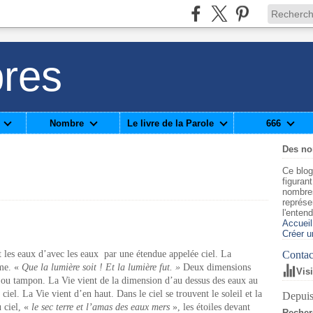
res
Nombre
Le livre de la Parole
666
Des n
Ce blog
figuran
nombre
représe
l'enten
Accueil
Créer u
nt les eaux d’avec les eaux par une étendue appelée ciel. La
Contact
ême. «
Que la lumière soit ! Et la lumière fut. »
Deux dimensions
Vis
e ou tampon. La Vie vient de la dimension d’au dessus des eaux au
iel. La Vie vient d’en haut. Dans le ciel se trouvent le soleil et la
Depuis
u ciel, «
le sec terre et l’amas des eaux mers
», les étoiles devant
Recher