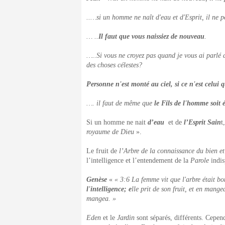
..…si un homme ne naît d'eau et d'Esprit, il ne 
… ..
Il faut que vous naissiez de nouveau
.
…..Si vous ne croyez pas quand je vous ai parlé d
des choses célestes?
Personne n'est monté au ciel, si ce n'est celui q
…. il faut de même que
le Fils de l'homme soit 
Si un homme ne nait
d’eau
et de
l’Esprit Sain
t
royaume de Dieu
».
Le fruit de
l’Arbre de la connaissance du bien e
l’intelligence et l’entendement de la
Parole
indis
Genèse
«
« 3:6 La femme vit que l'arbre était b
l'intelligence; e
lle prit de son fruit, et en mange
mangea. »
Eden
et le
Jardin
sont séparés, différents. Cepend