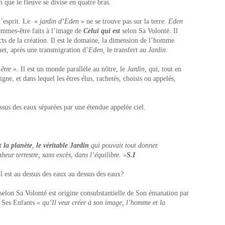
n que le fleuve se divise en quatre bras.
l’esprit. Le «
jardin d’Eden
» ne se trouve pas sur la terre.
Eden
ommes-être faits à l’image de
Celui qui est
selon Sa Volonté. Il
cts de la création. Il est le domaine, la dimension de l’homme
met, après une transmigration d’
Eden
, le transfert au
Jardin.
être
». Il est un monde parallèle au nôtre, le
Jardin,
qui, tout en
igne, et dans lequel les êtres élus, rachetés, choisis ou appelés,
ssus des eaux séparées par une étendue appelée ciel.
nt
la planète
,
le véritable Jardin
qui pouvait tout donner.
nheur terrestre, sans excès, dans l’équilibre. »
S.I
l est au dessus des eaux au dessus des eaux?
 selon Sa Volonté est origine consubstantielle de Son émanation par
i, Ses Enfants
« qu’Il veut créer à son image, l’homme et la