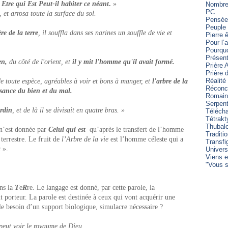
Etre qui Est
Peut-il habiter ce néant
.
»
Nombre 
PC
 et arrosa toute la surface du sol.
Pensée
Peuple 
e de la terre
, il souffla dans ses narines un souffle de vie et
Pierre 
Pour l’
Pourqu
Présent
en,
du côté de l'orient, et
il y mit l'homme qu'il avait formé.
Prière 
Prière
Réalité
de toute espèce, agréables à voir et bons à manger, et
l'arbre de la
Réconci
ssance du bien et du mal.
Romain
Serpen
ardin
, et de là il se divisait en quatre bras. »
Télécha
Tétrakt
Thubal
n’est donnée par
Celui qui est
qu’après le transfert de l’homme
Traditi
 terrestre. Le fruit de
l’Arbre de la vie
est l’homme céleste qui a
Transfi
u
».
Univers
Viens e
"Vous s
ans la
T
e
R
re. Le langage est donné, par cette parole, la
 porteur. La parole est destinée à ceux qui vont acquérir une
lle besoin d’un support biologique, simulacre nécessaire ?
peut voir le royaume de Dieu.