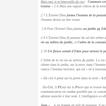
Mais moi je m’émerveille de ceci
:
Comment cet 
Genèse
« 2:6 Mais une vapeur s'éleva de la terre,
2:7 L'Eternel Dieu
forma l'homme de la poussièr
l'homme devint un être vivant.
2:8 Puis l'Eternel Dieu planta
un jardin
en
Ed
2:9 L'Eternel Dieu fit pousser du sol des arbres 
vie au milieu du jardin
, et
l'arbre de la connai
2:10
Un fleuve sortait d'Eden pour arroser le j
L’Arbre de la vie est au milieu du jardin.
La vie 
céleste dans le jardin, sur la terre, dans l’homme
vaincu l’homme terrestre, qui est «
né à nouvea
« Du ciel il pleut sur la pierre dans la terre »
S.I
Du
C
iel, il
PL
eut sur la
P
ierre qui se trouve d
communication est rendue possible par ce courant
adresse associée à leur nom. L’intelligence a-t-e
Jean
« …si un homme ne naît de nouveau, il ne 