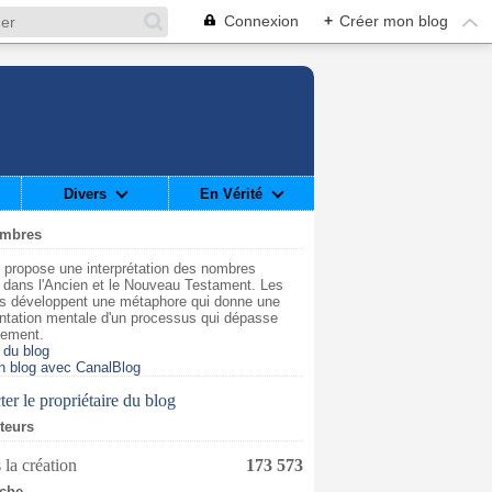
Connexion
+
Créer mon blog
Divers
En Vérité
ombres
 propose une interprétation des nombres
t dans l'Ancien et le Nouveau Testament. Les
s développent une métaphore qui donne une
ntation mentale d'un processus qui dépasse
dement.
 du blog
n blog avec CanalBlog
er le propriétaire du blog
iteurs
 la création
173 573
che