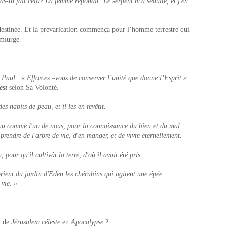
s-tu fait cela? La femme répondit: Le serpent m'a séduite, et j'en
 destinée. Et la prévarication commença pour l’homme terrestre qui
émiurge.
r
Paul
: «
Efforcez –vous de conserver l’unité que donne l’Esprit »
est
selon Sa Volonté.
 habits de peau, et il les en revêtit.
enu comme l'un de nous, pour la connaissance du bien et du mal.
endre de l'arbre de vie, d'en manger, et de vivre éternellement.
pour qu'il cultivât la terre, d'où il avait été pris.
orient du jardin d'Eden les chérubins qui agitent une épée
 vie. »
t de
Jérusalem céleste
en
Apocalypse
?