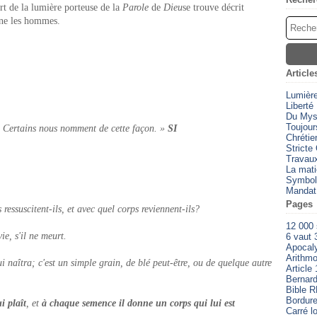
rt de la lumière porteuse de la
Parole
de
Dieu
se trouve décrit
ine les hommes.
Article
Lumièr
Liberté
Du Myst
Toujour
. Certains nous nomment de cette façon. »
SI
Chrétien
Stricte
Travaux
La mati
Symbol
Mandat
Pages
essuscitent-ils, et avec quel corps reviennent-ils?
12 000
ie, s'il ne meurt.
6 vaut 
Apocal
Arithmo
i naîtra; c'est un simple grain, de blé peut-être, ou de quelque autre
Article 
Bernard
Bible 
Bordure
i plaît
, et
à chaque semence il donne un corps qui lui est
Carré l