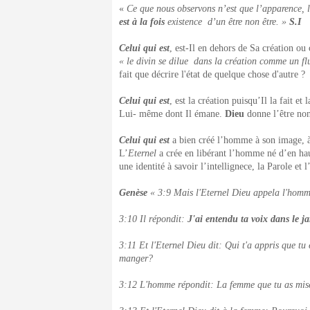
«
Ce que nous observons n’est que l’apparence, l’
est à la fois
existence d’un être non être. »
S.I
Celui qui est
, est-Il en dehors de Sa création o
« le divin se dilue dans la création comme un fl
fait que décrire l'état de quelque chose d'autre ?
Celui qui est
, est la création puisqu’Il la fait e
Lui- même dont Il émane.
Dieu
donne l’être non
Celui qui est
a bien créé l’homme à son image, à 
L’
Eternel
a crée en libérant l’homme né d’en haut
une identité à savoir l’intellignece, la Parole et 
Genèse
« 3:9 Mais l'Eternel Dieu appela l'homme
3:10 Il répondit:
J'ai entendu ta voix dans le j
3:11 Et l'Eternel Dieu dit: Qui t'a appris que tu
manger?
3:12 L'homme répondit: La femme que tu as mise 