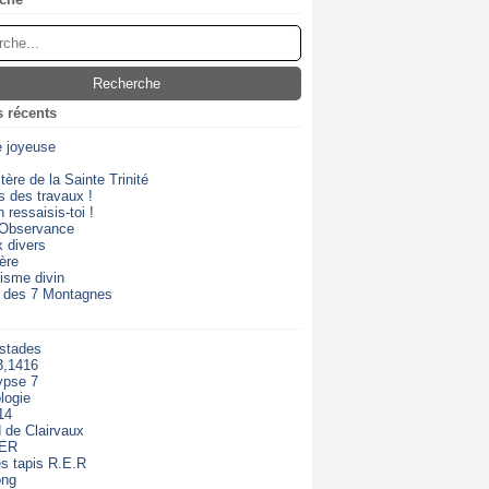
s récents
e joyeuse
ère de la Sainte Trinité
s des travaux !
 ressaisis-toi !
 Observance
 divers
ère
isme divin
 des 7 Montagnes
 stades
3,1416
ypse 7
logie
14
 de Clairvaux
RER
s tapis R.E.R
ong