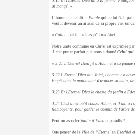
3:13 Et l'Eternel Dieu dit à la femme: Pourquoi a
ai mangé. »
L’homme entendit la
Parole
qui ne lui était pas
voulut devenir un artisan de sa propre vie, un d
«
Caïn
a mal fait » lorsqu’il tua
Abel
Notre unité commune en
Christ
est exprimée pa
l’état pur et parfait que nous a donné
Celui qui 
« 3:21 L'Eternel Dieu fit à Adam et à sa femme des
3:22 L'Eternel Dieu dit: Voici, l'homme est dev
Empêchons-le maintenant d'avancer sa main, de pr
3:23 Et l'Eternel Dieu le chassa du jardin d'Eden, 
3:24 C'est ainsi qu'il chassa Adam; et il mit à l'
flamboyante, pour garder le chemin de l'arbre de
Peut-on associer
jardin d’Eden
et paradis ?
Que penser de la
Ville de l’Eternel
en
Ezéchiel
e