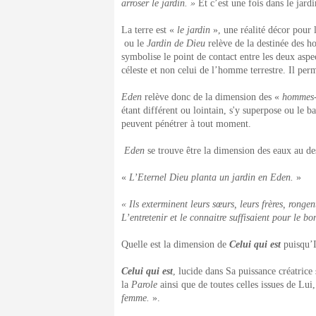
arroser le jardin. »
Et c’est une fois dans le jardi
La terre est «
le jardin
», une réalité décor pour 
ou le
Jardin de Dieu
relève de la destinée des h
symbolise le point de contact entre les deux aspe
céleste et non celui de l’homme terrestre. Il per
Eden
relève donc de la dimension des «
hommes-
étant différent ou lointain, s'y superpose ou le ba
peuvent pénétrer à tout moment.
Eden
se trouve être la dimension des eaux au de
«
L’Eternel Dieu planta un jardin en Eden.
»
« Ils exterminent leurs sœurs, leurs frères, ronge
L’entretenir et le connaitre suffisaient pour le bo
Quelle est la dimension de
Celui qui est
puisqu’I
Celui qui est
, lucide dans Sa puissance créatrice
la
Parole
ainsi que de toutes celles issues de Lu
femme.
».