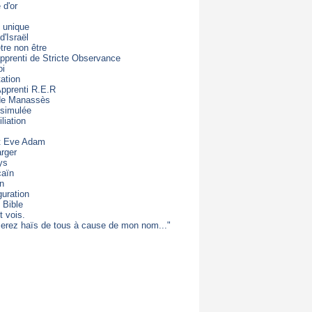
d'or
 unique
d'Israël
être non être
apprenti de Stricte Observance
oi
ation
Apprenti R.E.R
 de Manassès
 simulée
liation
t Eve Adam
rger
ys
caïn
on
guration
 Bible
t vois.
erez haïs de tous à cause de mon nom..."