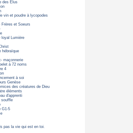
e des Elus
ion
n
de vin et poudre à lycopodes
- Frères et Soeurs
e
de
loyal Lumière
hrist
e hébraïque
c- maçonnerie
pelet à 72 noms
re 4
ton
ncement à soi
ours Genèse
mices des créatures de Dieu
tre éléments
eau d'apprenti
 souffle
e
e G1-5
ie
s pas la vie qui est en toi.