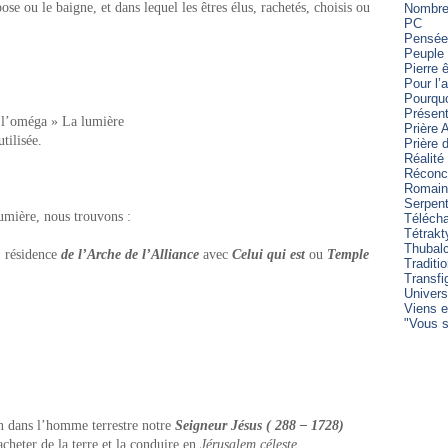
pose ou le baigne, et dans lequel les êtres élus, rachetés, choisis ou
Nombre 
PC
Pensée
Peuple 
Pierre 
Pour l’
Pourqu
Présent
t l’oméga » La lumière
Prière 
utilisée.
Prière
Réalité
Réconci
Romain
Serpen
lumière, nous trouvons :
Télécha
Tétrakt
Thubal
, résidence
de l’Arche de l’Alliance
avec
Celui qui est
ou
Temple
Traditi
Transfi
Univers
Viens e
"Vous s
on dans l’homme terrestre notre
Seigneur Jésus ( 288 – 1728)
cheter de la terre et la conduire en
Jérusalem céleste.