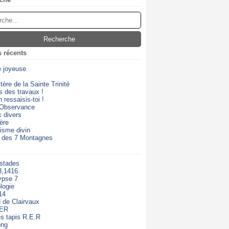
s récents
e joyeuse
ère de la Sainte Trinité
s des travaux !
 ressaisis-toi !
 Observance
 divers
ère
isme divin
 des 7 Montagnes
 stades
3,1416
ypse 7
logie
14
 de Clairvaux
RER
s tapis R.E.R
ong