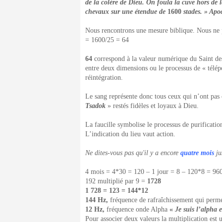
de la colère de Dieu. On foula la cuve hors de 
chevaux sur une étendue de
1600
stades. » Apo
Nous rencontrons une mesure biblique. Nous ne 
= 1600/25 = 64
64
correspond à la valeur numérique du Saint des
entre deux dimensions ou le processus de « télé
réintégration.
Le sang représente donc tous ceux qui n’ont pas
Tsadok
» restés fidèles et loyaux à Dieu.
La faucille symbolise le processus de purification
L’indication du lieu vaut action.
Ne dites-vous pas qu'il y a encore
quatre mois
ju
4 mois = 4*30 = 120 – 1 jour = 8 – 120*8 = 96
192 multiplié par 9 =
1728
1 728
=
12
3
= 144*12
144 Hz,
fréquence de rafraîchissement qui permet
12 Hz,
fréquence onde Alpha
«
Je suis l’alpha 
Pour associer deux valeurs la multiplication est u