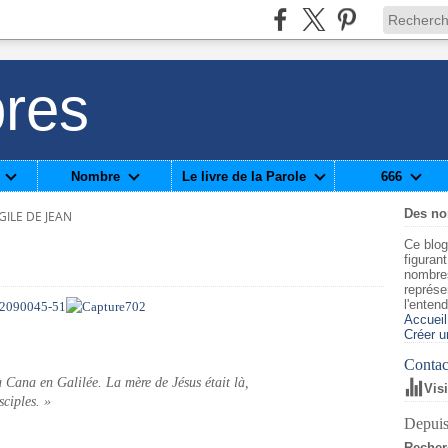
res
Nombre
Le livre de la Parole
666
Des n
ILE DE JEAN
Ce blog
figuran
nombre
représe
l'enten
Accueil
Créer u
Contact
 Cana en Galilée. La mère de Jésus était là,
Vis
sciples. »
Depuis
Recher