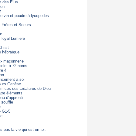
e des Elus
ion
n
de vin et poudre à lycopodes
- Frères et Soeurs
e
de
loyal Lumière
hrist
e hébraïque
c- maçonnerie
pelet à 72 noms
re 4
ton
ncement à soi
ours Genèse
mices des créatures de Dieu
tre éléments
eau d'apprenti
 souffle
e
e G1-5
ie
s pas la vie qui est en toi.