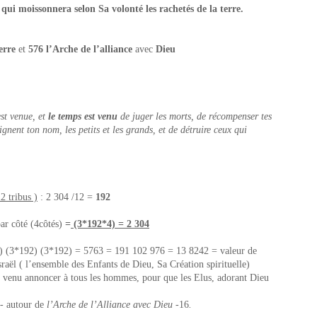
 qui moissonnera selon Sa volonté les rachetés de la terre.
Terre
et
576 l’Arche de l’alliance
avec
Dieu
est venue, et
le temps est venu
de juger les morts, de récompenser tes
aignent ton nom, les petits et les grands, et de détruire ceux qui
2 tribus )
: 2 304 /12 =
192
ar côté (4côtés)
=
(3*192*4) = 2 304
2) (3*192) (3*192) = 576
3
= 191 102 976 = 13 824
2
= valeur de
raël ( l’ensemble des Enfants de Dieu, Sa Création spirituelle)
st venu annoncer à tous les hommes, pour que les Elus, adorant Dieu
6- autour de
l’Arche de l’Alliance avec Dieu
-16
.