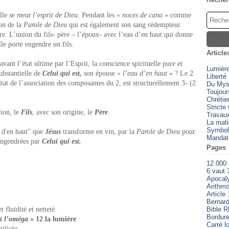
elle
se meut l’esprit de Dieu
. Pendant les
« noces de cana
» comme
ion de la
Parole de Dieu
qui est également son sang rédempteur.
ère. L’union du fils- père – l’époux- avec l’eau d’en haut qui donne
le porte engendre un fils.
Article
avant l’état ultime par l’Esprit, la conscience spirituelle pure et
Lumièr
ubstantielle de
Celui qui est,
son épouse
« l’eau d’en haut
» ? Le 2
Liberté
ltat de l’association des composantes du 2, est structurellement 3- (2
Du Myst
Toujour
Chrétien
Stricte
tion, le
Fils
, avec son origine, le
Père
.
Travaux
La mati
Symbol
u d'en haut" que
Jésus
transforme en vin, par la
Parole de Dieu
pour
Mandat
 engendrées par
Celui qui est.
Pages
12 000
6 vaut 
Apocal
Arithmo
Article 
Bernard
 fluidité et netteté.
Bible 
Bordure
et l’oméga
» 12 la lumière
Carré l
tilisée.