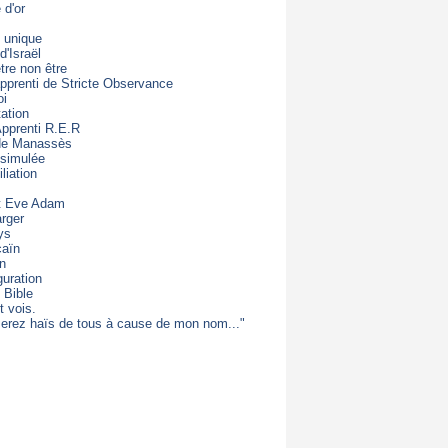
d'or
 unique
d'Israël
être non être
apprenti de Stricte Observance
oi
ation
Apprenti R.E.R
 de Manassès
 simulée
liation
t Eve Adam
rger
ys
caïn
on
guration
 Bible
t vois.
erez haïs de tous à cause de mon nom..."