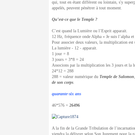
qui, tout en étant différent ou lointain, s'y super
appelés, peuvent pénétrer à tout moment.
Qu’est-ce que le Temple ?
C’est quand la Lumière ou l’Esprit apparait.
12 Hz, fréquence onde Alpha « Je suis l’alpha e
Pour associer deux valeurs, la multiplication est 
La lumière - 12 - apparait.
1 jour = 8
3 jours = 3*8 = 24
Associons par la multiplication les 3 jours et la 
24*12 = 288
288 = valeur numérique du
Temple de Salomon
de son corps
.
quarante-six ans
46*576 =
26496
A la fin de la Grande Tribulation de l’incarnati
viendra la délivrer selon Son Jugement pour la ra