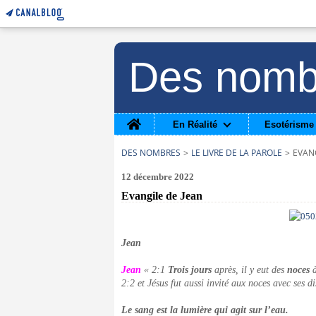
Des nomb
Home
En Réalité
Esotérisme
DES NOMBRES
>
LE LIVRE DE LA PAROLE
>
EVANG
12 décembre 2022
Evangile de Jean
Jean
Jean
« 2:1
Trois jours
après, il y eut des
noces
à
2:2 et Jésus fut aussi invité aux noces avec ses di
Le sang est la lumière qui agit sur l’eau.