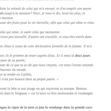
faire la volonté de celui qui m'a envoyé, et d'accomplir son œuvre.
ois
jusqu'à la moisson? Voici, je vous le dis, levez les yeux, et
a moisson.
sse des fruits pour la vie éternelle, afin que celui qui sème et celui
celui qui sème, et autre celui qui moissonne.
vez pas travaillé; d'autres ont travaillé, et vous êtes entrés dans
 en Jésus à cause de cette déclaration formelle de la femme: Il m'a
r, ils le prièrent de rester auprès d'eux. Et il resta là
deux jours
.
ause de sa parole;
cause de ce que tu as dit que nous croyons; car nous l'avons entendu
e Sauveur du monde.
our se rendre en Galilée;
 n'est pas honoré dans sa propre patrie. »
rent la bête et son image ou qui reçoivent sa marque. Restons
rts dans le Seigneur » car la terre va être moissonnée et vendangée.
dangea la vigne de la terre et jeta la vendange dans la grande cuve