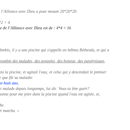
de l’Alliance avec Dieu a pour mesure 20*20*20.
*2 = 4
e de l’Alliance avec Dieu est de : 4*4 = 16
brebis, il y a une piscine qui s'appelle en hébreu Béthesda, et qui a
nombre des malades, des aveugles, des boiteux, des paralytiques,
 la piscine, et agitait l'eau; et celui qui y descendait le premier
le que fût sa maladie.
te-huit ans
.
it malade depuis longtemps, lui dit: Veux-tu être guéri?
sonne pour me jeter dans la piscine quand l'eau est agitée, et,
.
che.
 et marcha. »