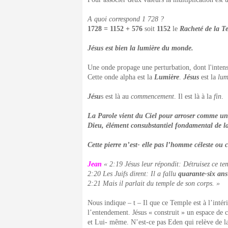
A quoi correspond 1 728 ?
1728 = 1152 + 576
soit
1152
le
Racheté de la Te
Jésus est bien la lumière du monde.
Une onde propage une perturbation, dont l'intens
Cette onde alpha est la
Lumière
.
Jésus
est la
lum
Jésu
s est là au
commencement
. Il est là à la
fin
.
La Parole vient du Ciel pour arroser comme une
Dieu, élément consubstantiel fondamental de la 
Cette pierre n’est- elle pas l’homme céleste ou 
Jean
« 2:19 Jésus leur répondit: Détruisez ce te
2:20 Les Juifs dirent: Il a fallu
quarante-six ans
2:21 Mais il parlait du temple de son corps. »
Nous indique – t – Il que ce Temple est à l’intér
l’entendement. Jésus « construit » un espace de 
et Lui- même. N’est-ce pas Eden qui relève de l