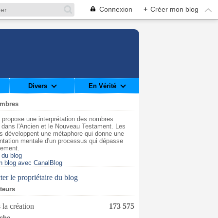
Connexion
+
Créer mon blog
Divers
En Vérité
ombres
 propose une interprétation des nombres
t dans l'Ancien et le Nouveau Testament. Les
s développent une métaphore qui donne une
ntation mentale d'un processus qui dépasse
dement.
 du blog
n blog avec CanalBlog
er le propriétaire du blog
iteurs
 la création
173 575
che