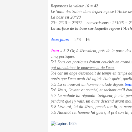
Reprenons la valeur 16 =
4
2
Le Saint des Saints dans lequel repose l’Arche 
La base est 20*20
20= 2*10 = 2*5*2 – convertissons : 2*10/5 = 2
La surface de la base sur laquelle repose l’Arch
deux jours
.
= 2*8 =
16
Jean
« 5:2 Or, à Jérusalem, près de la porte des 
cinq portiques.
5:3
Sous ces portiques étaient couchés en grand 
qui attendaient le mouvement de l'eau
;
5:4 car un ange descendait de temps en temps dans
après que l'eau avait été agitée était guéri, quel
5:5 Là se trouvait un homme malade depuis
tren
5:6 Jésus, l'ayant vu couché, et sachant qu'il éta
5:7 Le malade lui répondit: Seigneur, je n'ai per
pendant que j'y vais, un autre descend avant moi
5:8 Lève-toi, lui dit Jésus, prends ton lit, et mar
5:9 Aussitôt cet homme fut guéri; il prit son lit,