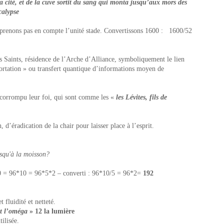
la cité, et de la cuve sortit du sang qui monta jusqu’aux mors des
calypse
prenons pas en compte l’unité stade. Convertissons 1600 : 1600/5
2
 Saints, résidence de l’Arche d’Alliance, symboliquement le lien
portation » ou transfert quantique d’informations moyen de
 corrompu leur foi, qui sont comme les «
les Lévites, fils de
, d’éradication de la chair pour laisser place à l’esprit.
squ'à la moisson?
0 = 96*10 = 96*5*2 – converti : 96*10/5 = 96*2=
192
 fluidité et netteté.
et l’oméga
» 12 la lumière
tilisée.