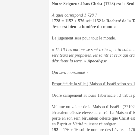
Notre Seigneur Jésus Christ (1728) est le Seul
A quoi correspond 1 728 ?
1728 = 1152 + 576
soit
1152
le
Racheté de la 
Jésus est bien la lumière du monde.
Le jugement sera pour tout le monde.
« 11:18 Les nations se sont irritées; et ta colère 
serviteurs les prophètes, les saints et ceux qui cr
détruisent la terre
. »
Apocalypse
Qui sera moissonné ?
Propriété de la ville ( Maison d’Israël selon ses 1
Ordre campement autours Tabernacle : 3 tribus p
Volume ou valeur de la Maison d’Israël : (3*19
Jérusalem céleste élevée au carré. La Maison d’Is
porte en son sein Jérusalem céleste que Christ e
en Esprit et Vérité puissent réintégrer.
192
= 176 + 16 soit le nombre des Lévites – 17