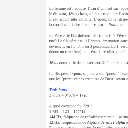
La femme est l’épouse, l’eau d’en haut sur laqu
le dit
Jean
,
Jésus
changea l’eau en vin par l’act
L’eau est consubstantialité. L’époux ou le fils-p
la consubstantialité- l’épouse- par la
Parole
qu’el
Le Père et le Fils doivent- ils être «
Fils-Père
» 
une? Le fils-père est- il l’époux, émanation cons
devient 1, en fait 3, 1 en 3 personnes. Le 1, résu
donne un troisième) pour être 1, résultat global.
Jésus
nous parle de consubstantialité de l’émana
Le fils-père, l'époux se joint à son épouse " l'ea
que les "prémices des créatures de Dieu" soient
Trois jours
3 jours = 3*576 =
1728
A quoi correspond 1 728 ?
1 728
=
12
3
= 144*12
144 Hz,
fréquence de rafraîchissement qui permet
12 Hz,
fréquence onde Alpha
«
Je suis l’alpha 
Pour associer deux valeurs la multiplication est u