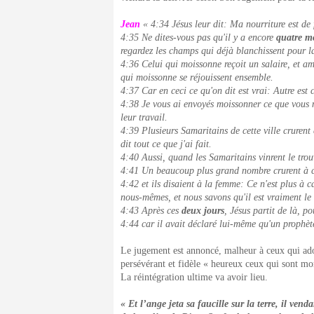
Jean
« 4:34 Jésus leur dit: Ma nourriture est de 
4:35 Ne dites-vous pas qu'il y a encore
quatre m
regardez les champs qui déjà blanchissent pour l
4:36 Celui qui moissonne reçoit un salaire, et ama
qui moissonne se réjouissent ensemble.
4:37 Car en ceci ce qu'on dit est vrai: Autre est 
4:38 Je vous ai envoyés moissonner ce que vous n'a
leur travail.
4:39 Plusieurs Samaritains de cette ville crurent
dit tout ce que j'ai fait.
4:40 Aussi, quand les Samaritains vinrent le trouve
4:41 Un beaucoup plus grand nombre crurent à c
4:42 et ils disaient à la femme: Ce n'est plus à 
nous-mêmes, et nous savons qu'il est vraiment l
4:43 Après ces
deux jours
, Jésus partit de là, p
4:44 car il avait déclaré lui-même qu'un prophète
Le jugement est annoncé, malheur à ceux qui ado
persévérant et fidèle « heureux ceux qui sont mo
La réintégration ultime va avoir lieu.
« Et l’ange jeta sa faucille sur la terre, il ven