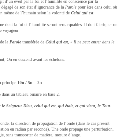
t d’un éveil par la foi et l’humilité en conscience par la
r dégagé de son état d’ignorance de la
Parole
pour être dans celui où
sein même de l’humain selon la volonté de
Celui qui est
.
 dont la foi et l’humilité seront remarquables. Il doit fabriquer un
le voyageur.
 de la
Parole
transférée de
Celui qui est
, «
il ne peut entrer dans le
.
aut, On en descend avant les échelons.
u principe
10
n
/ 5
n
= 2
n
 dans un tableau binaire en base 2.
 le Seigneur Dieu, celui qui est, qui était, et qui vient, le Tout-
onde, la direction de propagation de l’onde (dans le cas présent
sation en radian par seconde). Une onde propage une perturbation,
ie, sans transporter de matière, mesure d’ange.