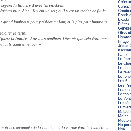
Châpitr
 sépara la lumière d'avec les ténèbres.
Corrupt
Créatio
nèbres nuit. Ainsi, il y eut un soir, et il y eut un matin: ce fut le
Esprit 
Exode
s grand luminaire pour présider au jour, et le plus petit luminaire
Frères 
Genès
Glissa
clairer la terre,
Homme 
éparer la lumière d'avec les ténèbres.
Dieu vit que cela était bon.
Image
ce fut le quatrième jour. »
Jésus C
Kabbal
La foi
La fran
Le Cha
Le chiff
Le reje
Le reno
Les 6 j
Les Pré
Les qua
Le tabl
Le Vent
Lumièr
Lumièr
Malach
Moïse
Mouton
Ne perd
était accompagnée de la Lumière, et la Parole était la Lumière
. »
Noël