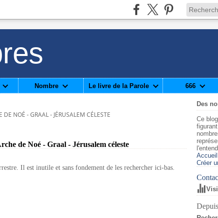
res
Nombre
Le livre de la Parole
666
Des n
E DE NOÉ - GRAAL - JÉRUSALEM CÉLESTE
Ce blog
figuran
nombre
représe
rche de Noé - Graal - Jérusalem céleste
l'enten
Accueil
Créer u
estre. Il est inutile et sans fondement de les rechercher ici-bas.
Contact
Vis
Depuis
Recher