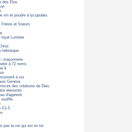
e des Elus
ion
n
de vin et poudre à lycopodes
- Frères et Soeurs
e
de
loyal Lumière
hrist
e hébraïque
c- maçonnerie
pelet à 72 noms
re 4
ton
ncement à soi
ours Genèse
mices des créatures de Dieu
tre éléments
eau d'apprenti
 souffle
e
e G1-5
ie
s pas la vie qui est en toi.