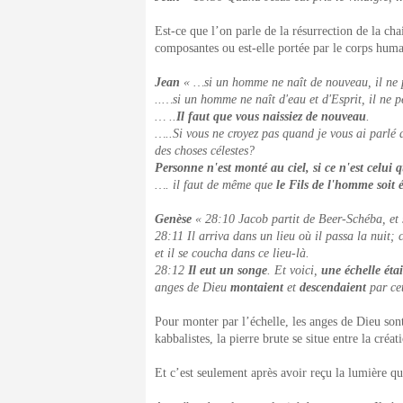
Est-ce que l’on parle de la résurrection de la cha
composantes ou est-elle portée par le corps huma
Jean
« …si un homme ne naît de nouveau, il ne 
..…si un homme ne naît d'eau et d'Esprit, il ne 
… ..
Il faut que vous naissiez de nouveau
.
…..Si vous ne croyez pas quand je vous ai parlé d
des choses célestes?
Personne n'est monté au ciel, si ce n'est celui q
…. il faut de même que
le Fils de l'homme soit 
Genèse
« 28:10 Jacob partit de Beer-Schéba, et 
28:11 Il arriva dans un lieu où il passa la nuit; c
et il se coucha dans ce lieu-là.
28:12
Il eut un songe
. Et voici,
une échelle étai
anges de Dieu
montaient
et
descendaient
par cet
Pour monter par l’échelle, les anges de Dieu so
kabbalistes, la pierre brute se situe entre la créa
Et c’est seulement après avoir reçu la lumière qu