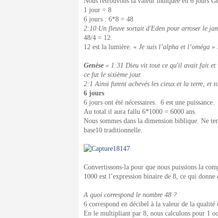
Nous retrouvons la valeur indiquée en 6 jours G
1 jour = 8
6 jours : 6*8 = 48
2:10 Un fleuve sortait d'Eden pour arroser le jardi
48/4 = 12.
12 est la lumière. «
Je suis l’alpha et l’oméga
» 
Genèse
« 1:31 Dieu vit tout ce qu'il avait fait et 
ce fut le sixième jour.
2:1 Ainsi furent achevés les cieux et la terre, et 
6 jours
6 jours ont été nécessaires. 6 est une puissance.
Au total il aura fallu 6*1000 = 6000 ans.
Nous sommes dans la dimension biblique. Ne teno
base10 traditionnelle.
Convertissons-la pour que nous puissions la com
1000 est l’expression binaire de 8, ce qui donn
A quoi correspond le nombre 48 ?
6 correspond en décibel à la valeur de la qualité 
En le multipliant par 8, nous calculons pour 1 oc