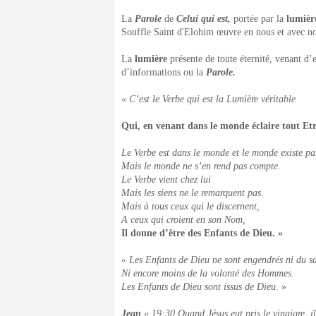
La
Parole
de
Celui qui est,
portée par la
lumièr
Souffle Saint d'Elohim œuvre en nous et avec n
La
lumière
présente de toute éternité, venant d
d’informations ou la
Parole.
« C’est le Verbe qui est la Lumière véritable
Qui, en venant dans le monde éclaire tout Et
Le Verbe est dans le monde et le monde existe pa
Mais le monde ne s’en rend pas compte.
Le Verbe vient chez lui
Mais les siens ne le remarquent pas.
Mais à tous ceux qui le discernent,
A ceux qui croient en son Nom,
Il donne d’être des Enfants de Dieu. »
« Les Enfants de Dieu ne sont engendrés ni du sa
Ni encore moins de la volonté des Hommes.
Les Enfants de Dieu sont issus de Dieu
. »
Jean
« 19:30 Quand Jésus eut pris le vinaigre, il