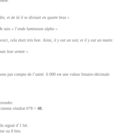
enèse.
n, et de là il se divisait en quatre bras »
Je suis «
l’onde lumineuse alpha »
.
voici, cela était très bon. Ainsi, il y eut un soir, et il y eut un matin:
toute leur armée ».
ns pas compte de l’unité. 6 000 est une valeur binaire-décimale
prendre.
e comme résultat 6*8 =
48.
du signal d’1 bit.
tet ou 8 bits.