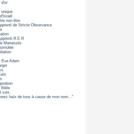
d'or
 unique
d'Israël
être non être
apprenti de Stricte Observance
oi
ation
Apprenti R.E.R
 de Manassès
 simulée
liation
t Eve Adam
rger
ys
caïn
on
guration
 Bible
t vois.
erez haïs de tous à cause de mon nom..."