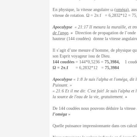
En physique, la vitesse angulaire ω
(oméga)
,
auss
vitesse de rotation. Ω = 2π.f = 6,2832*12 = 75
Apocalypse
« 21:17 Il mesura la muraille, et tr
de l'ange
. »
Direction de propagation de l’onde c
hauteur (144 coudées) donne la vitesse angulaire
Il s’agit d’une mesure d’homme, de physique qui
son Esprit voyageur issu de Dieu.
144 coudées
= 144*0,5236 =
75,3984,
1 coudée 
Ω = 2π.f
= 6,2832*12 =
75,3984
Apocalypse
« 1:8 Je suis l'alpha et l'oméga, dit l
Puissant. »
« 21:6 Et il me dit: C'est fait! Je suis l'alpha e
la source de l'eau de la vie, gratuitement.
»
De 144 coudées nous pouvons déduire la vitesse
l’oméga
»
Quelle puissance impressionnante dans ces calcul