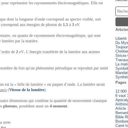
é pour représenter les rayonnements électromagnétiques. Elle est
ue dont la longueur d'onde correspond au spectre visible, soit
i correspond aux énergies de photon de
1.5
à
3
eV.
Article
entaire, ou quanta de rayonnement électromagnétique, qui sont
Liberté
 lumière par la matière.
Du Myst
Toujour
Chrétien
l’ordre de
2
eV
.
L’énergie transférée de la lumière aux atomes
Stricte
Travaux
La mati
nombre de fois qu'un phénomène périodique se reproduit par unité
Symbol
Mandat
Synthè
Pages
n est la « bille de lumière » ou paquet d’onde. La lumière serait
km/s
(
Vitesse de la lumière
).
12 000
6 vaut 
Apocal
à quatre dimensions qui combine la quantité de mouvement classique
Arithmo
les
photons
, possèdent aussi un
4-moment
.
Article 
Bernard
Bible 
Bordure
 terre.
Carré l
 fut.