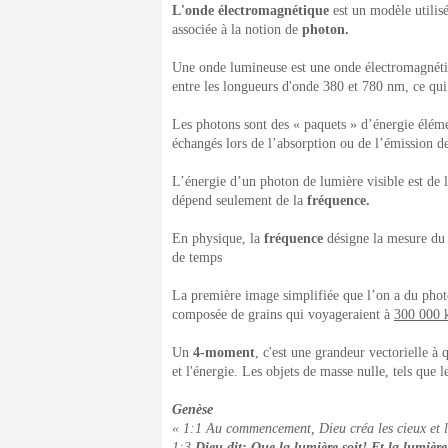
L'onde électromagnétique
est un modèle utilis
associée à la notion de
photon.
Une onde lumineuse est une onde électromagnétiq
entre les longueurs d'onde 380 et 780 nm, ce qu
Les photons sont des « paquets » d’énergie élém
échangés lors de l’absorption ou de l’émission de
L’énergie d’un photon de lumière visible est de 
dépend seulement de la
fréquence.
En physique, la
fréquence
désigne la mesure du 
de temps
La première image simplifiée que l’on a du photo
composée de grains qui voyageraient à
300 000 
Un
4-moment
, c'est une grandeur vectorielle 
et l'énergie. Les objets de masse nulle, tels que 
Genèse
« 1:1 Au commencement, Dieu créa les cieux et la
1:3
Dieu dit: Que la lumière soit! Et la lumière