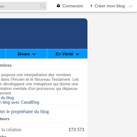
Connexion
+
Créer mon blog
Divers
En Vérité
ombres
 propose une interprétation des nombres
t dans l'Ancien et le Nouveau Testament. Les
s développent une métaphore qui donne une
ntation mentale d'un processus qui dépasse
dement.
 du blog
n blog avec CanalBlog
er le propriétaire du blog
iteurs
 la création
173 571
che