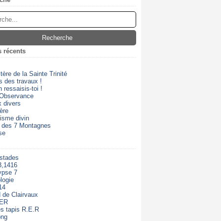
s récents
ère de la Sainte Trinité
s des travaux !
 ressaisis-toi !
 Observance
 divers
ère
isme divin
 des 7 Montagnes
se
 stades
3,1416
ypse 7
logie
14
 de Clairvaux
RER
s tapis R.E.R
ong