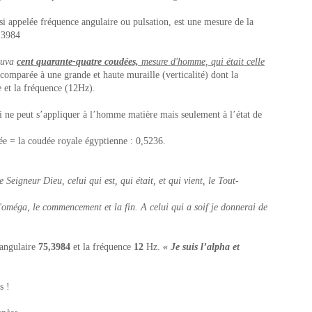
i appelée fréquence angulaire ou pulsation, est une mesure de la
,3984
ouva
cent quarante-quatre coudées,
mesure d'homme, qui était celle
omparée à une grande et haute muraille (verticalité) dont la
 et la fréquence (12Hz).
 ne peut s’appliquer à l’homme matière mais seulement à l’état de
= la coudée royale égyptienne : 0,5236.
e Seigneur Dieu, celui qui est, qui était, et qui vient, le Tout-
t l'oméga, le commencement et la fin. A celui qui a soif je donnerai de
 angulaire
75,3984
et la fréquence
12
Hz.
« Je suis l’alpha et
s !