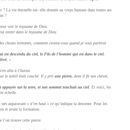
ir ? La vie éternelle est- elle donnée au corps humain dans toutes ses
in ?
peut voir le royaume de Dieu.
peut entrer dans le royaume de Dieu
es choses terrestres, comment croirez-vous quand je vous parlerai
ui est descendu du ciel, le Fils de l'homme qui est dans le ciel.
élevé
, »
s'en alla à Charan.
ar le soleil était couché. Il y prit
une pierre,
dont il fit son chevet,
t appuyée sur la terre, et son sommet touchait au ciel
. Et voici, les
te échelle.
nt nés auparavant «
d’en haut
» ce qu’indique la descente. Pour les
tion et avant la formation.
e l’on trouve cette pierre.