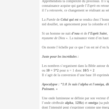
Appréhendons la complexité du processus. Il s’agi
connaissance acquise qui garde l’
Esprit
en retou
il l’a retrouvée, ce changement se réalisant au 
La
Parole
de
Celui qui est
se rendra chez l’homme
nid douillet, un agencement pour la colombe et 
Si un homme ne nait
d’eau
et de
l’Esprit Sain
t,
royaume de Dieu
». La naissance vient d’en haut
On monte l’échelle par ce que l’on est né d’en h
Juste pour les incrédules :
Les nombres s’organisent dans la Bible autour d
ou
10 = 5*2
pour n = 1 donc
10/5 = 2
Il s’agit de la conversion d’une base 10 exprimée
Apocalypse : “1:8 Je suis l'alpha et l'oméga, dit
Puissant. »
Une onde lumineuse se définie par son vecteur d'
l’onde cérébrale
alpha
,
12Hz
) et
oméga
(sa pul
dont l'intensité peut s'exprimer comme une énerg