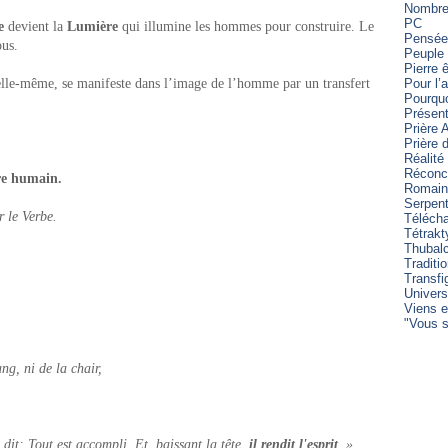
Nombre 
PC
e
devient la
Lumière
qui illumine les hommes pour construire. Le
Pensée
ous.
Peuple 
Pierre 
’elle-même, se manifeste dans l’image de l’homme par un transfert
Pour l’
Pourqu
Présent
Prière 
Prière
Réalité
Réconci
re humain.
Romain
Serpen
r le Verbe.
Télécha
Tétrakt
Thubal
Traditi
Transfi
Univers
Viens e
"Vous s
ng, ni de la chair,
 dit: Tout est accompli. Et, baissant la tête,
il rendit l'esprit
. »