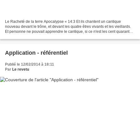
Le Racheté de la terre Apocalypse « 14:3 Et ils chantent un cantique
nouveau devant le trône, et devant les quatre êtres vivants et les vieillards.
Et personne ne pouvait apprendre le cantique, si ce n'est les cent quarante-
quatre mille, qui avaient été...
Application - référentiel
Publié le 12/02/2014 à 18:11
Par
Le revetu