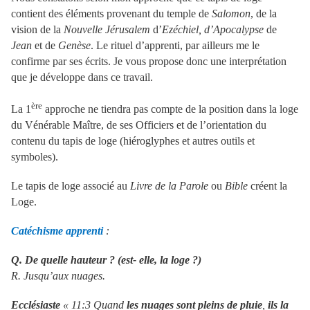
contient des éléments provenant du temple de
Salomon
, de la
vision de la
Nouvelle Jérusalem
d’
Ezéchiel, d’Apocalypse
de
Jean
et de
Genèse
. Le rituel d’apprenti, par ailleurs me le
confirme par ses écrits. Je vous propose donc une interprétation
que je développe dans ce travail.
ère
La 1
approche ne tiendra pas compte de la position dans la loge
du Vénérable Maître, de ses Officiers et de l’orientation du
contenu du tapis de loge (hiéroglyphes et autres outils et
symboles).
Le tapis de loge associé au
Livre de la Parole
ou
Bible
créent la
Loge.
Catéchisme apprenti
:
Q. De quelle hauteur ? (est- elle, la loge ?)
R. Jusqu’aux nuages.
Ecclésiaste
« 11:3 Quand
les nuages sont pleins de pluie
,
ils la