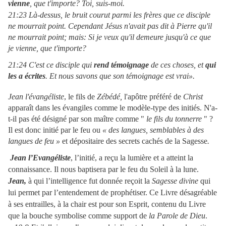
vienne
, que t'importe? Toi, suis-moi.
21:23 Là-dessus, le bruit courut parmi les frères que ce disciple
ne mourrait point. Cependant Jésus n'avait pas dit à Pierre qu'il
ne mourrait point; mais: Si je veux qu'il demeure jusqu'à ce que
je vienne, que t'importe?
21:24 C'est ce disciple qui
rend témoignage
de ces choses, et
qui
les a écrites
. Et nous savons que son témoignage est vrai».
Jean l'évangéliste
, le fils de
Zébédé,
l'apôtre préféré de
Christ
apparaît dans les évangiles comme le modèle-type des initiés. N'a-
t-il pas été désigné par son maître comme "
le fils du tonnerre
" ?
Il est donc initié par le feu ou
« des langues, semblables à des
langues de feu »
et dépositaire des secrets cachés de la Sagesse
.
Jean l’Evangéliste
, l’initié, a reçu la lumière et a atteint la
connaissance. Il nous baptisera par le feu du Soleil à la lune.
Jean,
à qui l’intelligence fut donnée reçoit la
Sagesse divine
qui
lui permet par l’entendement de prophétiser. Ce Livre désagréable
à ses entrailles, à la chair est pour son Esprit, contenu du Livre
que la bouche symbolise comme support de
la Parole de Dieu
.