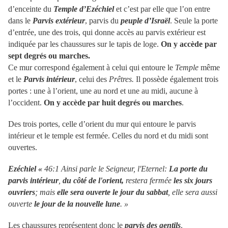
d’enceinte du
Temple d’Ezéchiel
et c’est par elle que l’on entre
dans le
Parvis extérieur
, parvis du
peuple d’Israël
. Seule la porte
d’entrée, une des trois, qui donne accès au parvis extérieur est
indiquée par les chaussures sur le tapis de loge.
On y accède par
sept degrés ou marches.
Ce mur correspond également à celui qui entoure le
Temple
même
et le
Parvis intérieur
, celui des
Prêtres.
Il possède également trois
portes : une à l’orient, une au nord et une au midi, aucune à
l’occident.
On y accède par huit degrés ou marches
.
Des trois portes, celle d’orient du mur qui entoure le parvis
intérieur et le temple est fermée. Celles du nord et du midi sont
ouvertes.
Ezéchiel «
46:1 Ainsi parle le Seigneur, l'Eternel:
La porte du
parvis intérieur
,
du côté de l'orient,
restera fermée
les six jours
ouvriers
; mais
elle sera ouverte le jour du sabbat
, elle sera aussi
ouverte
le jour de la nouvelle lune
. »
Les chaussures représentent donc le
parvis des gentils
.