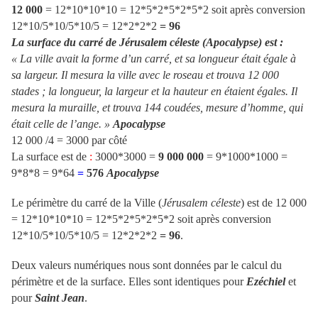
12 000
= 12*10*10*10 = 12*5*2*5*2*5*2
soit après conversion
12*10/5*10/5*10/5 = 12*2*2*2
= 96
La surface du carré de Jérusalem céleste (Apocalypse) est :
« La ville avait la forme d’un carré, et sa longueur était égale à
sa largeur. Il mesura la ville avec le roseau et trouva 12 000
stades ; la longueur, la largeur et la hauteur en étaient égales. Il
mesura la muraille, et trouva 144 coudées, mesure d’homme, qui
était celle de l’ange. »
Apocalypse
12 000 /4 = 3000 par côté
La surface est de
:
3000*3000 =
9 000 000
= 9*1000*1000 =
9*8*8 = 9*64
=
576
Apocalypse
Le périmètre du carré de la Ville (
Jérusalem céleste
) est de 12 000
= 12*10*10*10 = 12*5*2*5*2*5*2
soit après conversion
12*10/5*10/5*10/5 = 12*2*2*2
= 96
.
Deux valeurs numériques nous sont données par le calcul du
périmètre et de la surface. Elles sont identiques pour
Ezéchiel
et
pour
Saint Jean
.