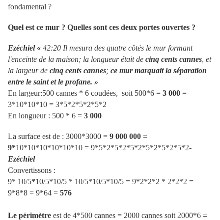
fondamental ?
Quel est ce mur ? Quelles sont ces deux portes ouvertes ?
Ezéchiel
«
42:20 Il mesura des quatre côtés le mur formant
l'enceinte de la maison; la longueur était de
cinq cents cannes
, et
la largeur de
cinq cents cannes
;
ce mur marquait la séparation
entre le saint et le profane. »
En largeur:500 cannes * 6 coudées, soit 500*6 =
3 000
=
3*10*10*10 = 3*5*2*5*2*5*2
En longueur : 500 * 6 =
3 000
La surface est de : 3000*3000 =
9 000 000 =
9*
10*10*10*10*10*10 = 9*5*2*5*2*5*2*5*2*5*2*5*2
-
Ezéchiel
Convertissons :
9* 10/5
*
10/5*10/5 * 10/5*10/5*10/5 = 9*2*2*2 * 2*2*2 =
9*8*8 = 9*64 =
576
Le périmètre
est de 4*500 cannes = 2000 cannes soit 2000*6
=