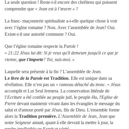
La seule question ! Reste-t-il encore des chrétiens qui puissent
comprendre que «
Jean est à l’œuvre »
?
La franc- maçonnerie spiritualiste a-t-elle quelque chose à voir
avec l’église romaine ? Non. Avec l’assemblée de
Jean
? Oui.
Existe-t-il une autorité commune ? Oui.
Que l’église romaine respecte la
Parole
!
«
21:22 Jésus lui dit: Si je veux qu'il demeure jusqu'à ce que je
vienne,
que t'importe
? Toi, suis-moi. »
Laquelle sera présente à la fin ? L’assemblée de
Jean.
Le
livre de la Parole
est Tradition
. Elle est unique dans sa
révélation. Elle n’est pas un «
rameau détaché du tronc
. »
Jésus
accomplit et Lui Seul fermera. La conservation littérale de
l’
Ecriture
a été confiée au peuple juif, le peuple élu,
l'Eglise de
Pierre
devant maintenir vivant dans les évangiles le message du
salut et d'amour porté par
Jésus
, fils de Dieu. L'ensemble forme
alors la
Tradition première
.
L’Assemblée de Jean
,
Jean
que
notre
Seigneur
aimait, quant à elle devrait la mettre à jour, la
rendre intelligible en Esprit et vérité
.