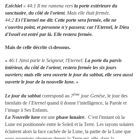
Ezéchiel
« 44:1 Il me ramena vers
la porte extérieure du
sanctuaire
,
du côté de l'orient
. Mais elle était fermée.
44:2
Et l'Eternel me dit: Cette porte sera fermée, elle ne
s'ouvrira point, et personne n'y passera; car l'Eternel, le Dieu
d'Israël est entré par là. Elle restera fermée.
Mais de celle décrite ci-dessous.
«
46:1 Ainsi parle le Seigneur, l'Eternel:
La porte du parvis
intérieur, du côté de l'orient
,
restera fermée les six jours
ouvriers; mais elle sera ouverte le jour du sabbat, elle sera aussi
ouverte le jour de la nouvelle lune. »
ème
Le jour du sabbat
correspond au
7
jour Genèse
, le jour des
bienfaits de
l’Eternel
quand il donne l’intelligence, la Parole et
l’image à Ses Enfants.
La Nouvelle lune
est une
phase lunaire
. C'est l'instant où la
Lune est positionnée entre le Soleil et la Terre. Les rayons solaires
éclairent alors la face cachée de la Lune, la partie de la Lune que
nous pourrions observer depuis la Terre est, elle, dans la