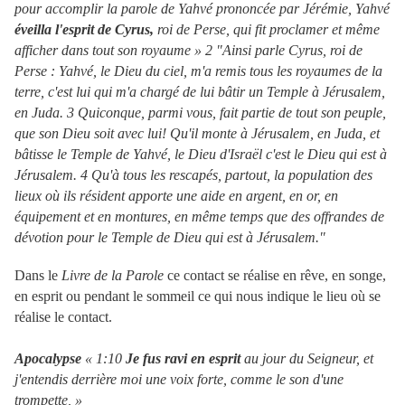
pour accomplir la parole de Yahvé prononcée par Jérémie, Yahvé
éveilla l'esprit de Cyrus,
roi de Perse, qui fit proclamer et même
afficher dans tout son royaume » 2 "Ainsi parle Cyrus, roi de
Perse : Yahvé, le Dieu du ciel, m'a remis tous les royaumes de la
terre, c'est lui qui m'a chargé de lui bâtir un Temple à Jérusalem,
en Juda. 3 Quiconque, parmi vous, fait partie de tout son peuple,
que son Dieu soit avec lui! Qu'il monte à Jérusalem, en Juda, et
bâtisse le Temple de Yahvé, le Dieu d'Israël c'est le Dieu qui est à
Jérusalem. 4 Qu'à tous les rescapés, partout, la population des
lieux où ils résident apporte une aide en argent, en or, en
équipement et en montures, en même temps que des offrandes de
dévotion pour le Temple de Dieu qui est à Jérusalem."
Dans le
Livre de la Parole
ce contact se réalise en rêve, en songe,
en esprit ou pendant le sommeil ce qui nous indique le lieu où se
réalise le contact.
Apocalypse
« 1:10
Je fus ravi en esprit
au jour du Seigneur, et
j'entendis derrière moi une voix forte, comme le son d'une
trompette, »