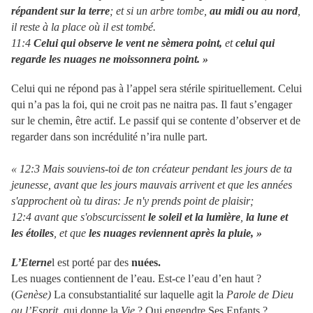
répandent sur la terre
; et si un arbre tombe,
au midi ou au nord
,
il reste à la place où il est tombé.
11:4
Celui qui observe le vent ne sèmera point,
et
celui qui
regarde les nuages ne moissonnera point. »
Celui qui ne répond pas à l’appel sera stérile spirituellement. Celui
qui n’a pas la foi, qui ne croit pas ne naitra pas. Il faut s’engager
sur le chemin, être actif. Le passif qui se contente d’observer et de
regarder dans son incrédulité n’ira nulle part.
« 12:3 Mais souviens-toi de ton créateur pendant les jours de ta
jeunesse, avant que les jours mauvais arrivent et que les années
s'approchent où tu diras: Je n'y prends point de plaisir;
12:4 avant que s'obscurcissent
le soleil et la lumière
,
la lune et
les étoiles
, et que
les nuages reviennent après la pluie, »
L’Eterne
l est porté par des
nuées.
Les nuages contiennent de l’eau. Est-ce l’eau d’en haut ?
(
Genèse)
La consubstantialité sur laquelle agit la
Parole de Dieu
ou l’Esprit,
qui donne la
Vie
? Qui engendre Ses Enfants ?