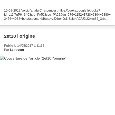
15-09-2019 Voici, l'art du Charpentier : https://books.google.fr/books?
id=L11f7gP6nS4C&pg=PA52&lpg=PA52&dq=576+1152+1728+2304+2880+
3456+4032+bois&source=bl&ots=y2XbehJs1r&sig=ACfU3U2xgc82_3rbcFp
2k-
CB3GTzr0STdg&hl=fr&sa=X&ved=2ahUKEwjLp7eVu9LkAhVKzYUKHatOBS
cQ6AEwDHoECAgQAQ#v=onepage&q=576%201152%201728%202304%
202880%203456%204032%20bois&f=false...
2et10 l'origine
Publié le 14/05/2017 à 11:32
Par
Le revetu