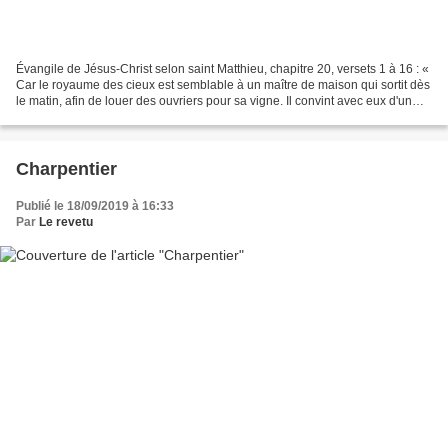
Évangile de Jésus-Christ selon saint Matthieu, chapitre 20, versets 1 à 16 : «
Car le royaume des cieux est semblable à un maître de maison qui sortit dès
le matin, afin de louer des ouvriers pour sa vigne. Il convint avec eux d'un
denier par jour, et...
Charpentier
Publié le 18/09/2019 à 16:33
Par
Le revetu