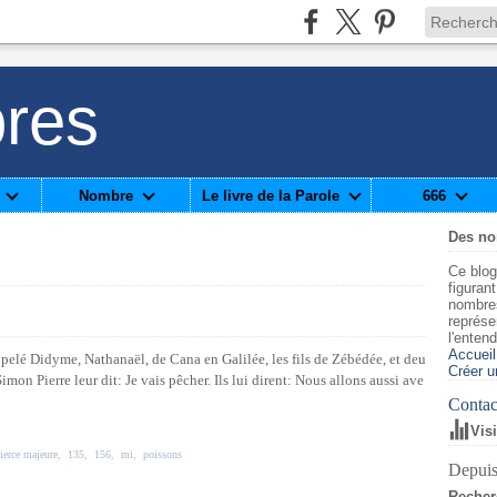
res
Nombre
Le livre de la Parole
666
Des n
Ce blog
figuran
nombre
représe
l'enten
Accueil
pelé Didyme, Nathanaël, de Cana en Galilée, les fils de Zébédée, et deu
Créer u
imon Pierre leur dit: Je vais pêcher. Ils lui dirent: Nous allons aussi ave
Contact
Vis
tierce majeure
,
135
,
156
,
mi
,
poissons
Depuis
Recher