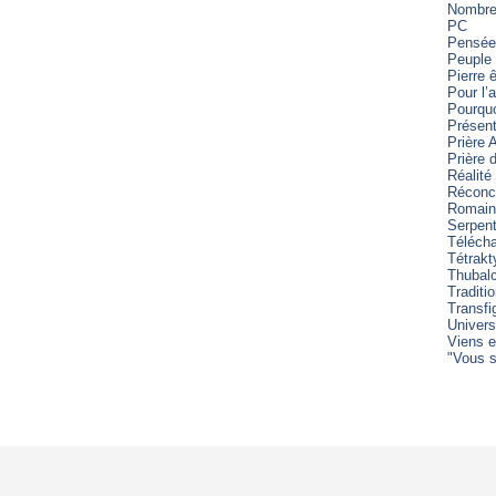
Nombre 
PC
Pensée
Peuple 
Pierre 
Pour l’
Pourqu
Présent
Prière 
Prière
Réalité
Réconci
Romain
Serpen
Télécha
Tétrakt
Thubal
Traditi
Transfi
Univers
Viens e
"Vous s