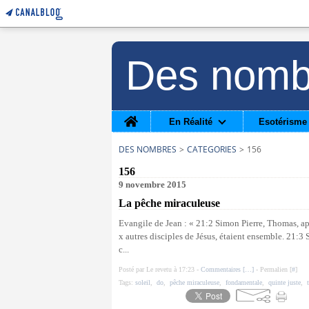
Des nomb
Home
En Réalité
Esotérisme
DES NOMBRES
>
CATEGORIES
>
156
156
9 novembre 2015
La pêche miraculeuse
Evangile de Jean : « 21:2 Simon Pierre, Thomas, ap
x autres disciples de Jésus, étaient ensemble. 21:3 S
c...
Posté par Le revetu à 17:23 -
Commentaires [
…
]
- Permalien [
#
]
Tags:
soleil
,
do
,
pêche miraculeuse
,
fondamentale
,
quinte juste
,