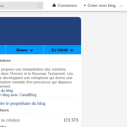
Connexion
+
Créer mon blog
Divers
En Vérité
ombres
 propose une interprétation des nombres
t dans l'Ancien et le Nouveau Testament. Les
s développent une métaphore qui donne une
ntation mentale d'un processus qui dépasse
dement.
 du blog
n blog avec CanalBlog
er le propriétaire du blog
iteurs
 la création
173 573
che