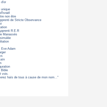
d'or
 unique
d'Israël
être non être
apprenti de Stricte Observance
oi
ation
Apprenti R.E.R
 de Manassès
 simulée
liation
t Eve Adam
rger
ys
caïn
on
guration
 Bible
t vois.
erez haïs de tous à cause de mon nom..."