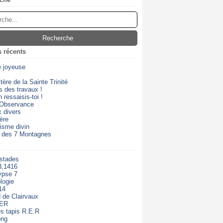
s récents
e joyeuse
ère de la Sainte Trinité
s des travaux !
 ressaisis-toi !
 Observance
 divers
ère
isme divin
 des 7 Montagnes
 stades
3,1416
ypse 7
logie
14
 de Clairvaux
RER
s tapis R.E.R
ong