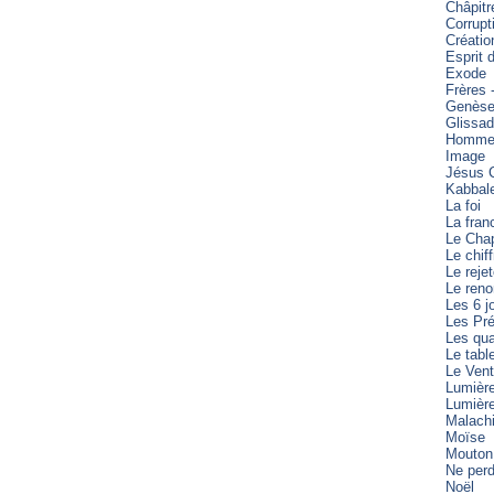
Châpitr
Corrupt
Créatio
Esprit 
Exode
Frères 
Genès
Glissa
Homme 
Image
Jésus C
Kabbal
La foi
La fran
Le Cha
Le chiff
Le reje
Le reno
Les 6 j
Les Pré
Les qua
Le tabl
Le Vent
Lumièr
Lumièr
Malach
Moïse
Mouton
Ne perd
Noël