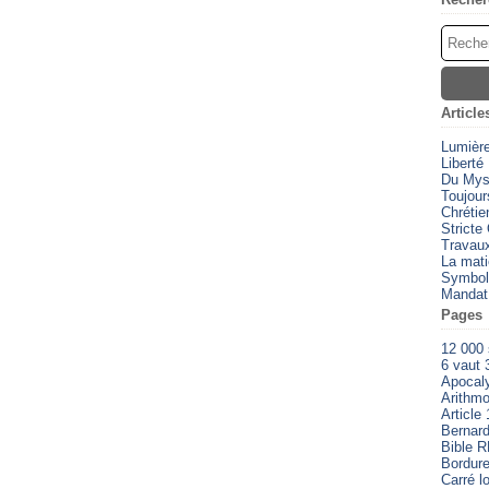
Article
Lumièr
Liberté
Du Myst
Toujour
Chrétien
Stricte
Travaux
La mati
Symbol
Mandat
Pages
12 000
6 vaut 
Apocal
Arithmo
Article 
Bernard
Bible 
Bordure
Carré l